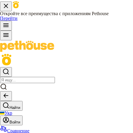
Откройте все преимущества с приложениям Pethouse
Перейти
Найти
Укр
Войти
Сравнение