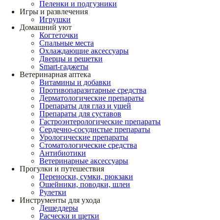
Пеленки и подгузники
Игры и развлечения
Игрушки
Домашний уют
Когтеточки
Спальные места
Охлаждающие аксессуары
Дверцы и решетки
Smart-гаджеты
Ветеринарная аптека
Витамины и добавки
Противопаразитарные средства
Дерматологические препараты
Препараты для глаз и ушей
Препараты для суставов
Гастроэнтерологические препараты
Сердечно-сосудистые препараты
Урологические препараты
Стоматологические средства
Антибиотики
Ветеринарные аксессуары
Прогулки и путешествия
Переноски, сумки, рюкзаки
Ошейники, поводки, шлеи
Рулетки
Инструменты для ухода
Дешеддеры
Расчески и щетки