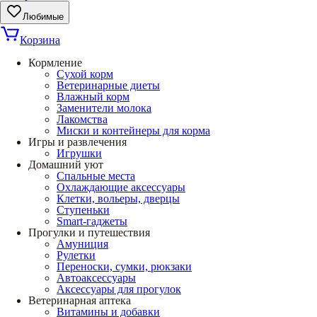
Любимые
Корзина
Кормление
Сухой корм
Ветеринарные диеты
Влажный корм
Заменители молока
Лакомства
Миски и контейнеры для корма
Игры и развлечения
Игрушки
Домашний уют
Спальные места
Охлаждающие аксессуары
Клетки, вольеры, дверцы
Ступеньки
Smart-гаджеты
Прогулки и путешествия
Амуниция
Рулетки
Переноски, сумки, рюкзаки
Автоаксессуары
Аксессуары для прогулок
Ветеринарная аптека
Витамины и добавки