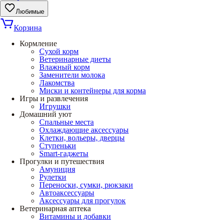
Любимые
Корзина
Кормление
Сухой корм
Ветеринарные диеты
Влажный корм
Заменители молока
Лакомства
Миски и контейнеры для корма
Игры и развлечения
Игрушки
Домашний уют
Спальные места
Охлаждающие аксессуары
Клетки, вольеры, дверцы
Ступеньки
Smart-гаджеты
Прогулки и путешествия
Амуниция
Рулетки
Переноски, сумки, рюкзаки
Автоаксессуары
Аксессуары для прогулок
Ветеринарная аптека
Витамины и добавки