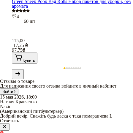
Green Sheep Poop Bag Rolls Набор пакетов для уборки, без
аромата
4
60 шт
115,00
-17,25
₴
97,75
₴
Купить
Отзывы о товаре
Для написания своего отзыва войдите в личный кабинет
Войти
15 мая 2026, 18:00
Наталя Кравченко
Nazir
(
Американский питбультерьер
)
Добрий вечір. Скажіть будь ласка є така помаранчева L
Ответить