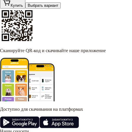
Купить
Выбрать вариант
Сканируйте QR-код и скачивайте наше приложение
Доступно для скачивания на платформах
Наши соцсети