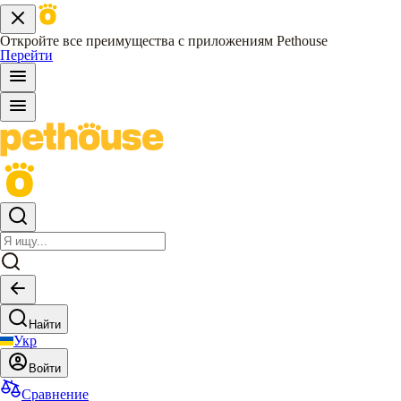
Откройте все преимущества с приложениям Pethouse
Перейти
Найти
Укр
Войти
Сравнение