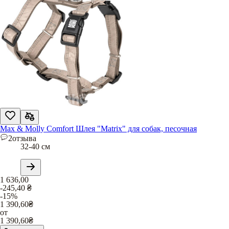
Max & Molly Comfort Шлея "Matrix" для собак, песочная
2
отзыва
32-40 см
1 636,00
-245,40
₴
-15%
1 390,60
₴
от
1 390,60
₴