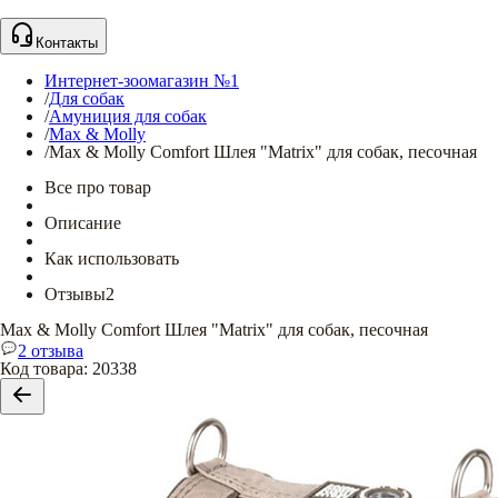
Контакты
Интернет-зоомагазин №1
/
Для собак
/
Амуниция для собак
/
Max & Molly
/
Max & Molly Comfort Шлея "Matrix" для собак, песочная
Все про товар
Описание
Как использовать
Отзывы
2
Max & Molly Comfort Шлея "Matrix" для собак, песочная
2 отзыва
Код товара
:
20338