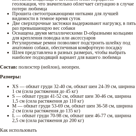
геолокация, что значительно облегчает ситуацию в случае
потери любимца
Прошита светоотражающими нитками для лучшей
видимости в темное время суток
Две сверхпрочные застежки выдерживают нагрузку, в пять
раз превышающую вес собаки
Оснащена двумя металлическими D-образными кольцами
для крепления поводка или аксессуаров
Регулируемые ремни позволяют подстроить шлейку под
анатомию собаки, обеспечивая комфортную посадку
Шлея представлена в разных размерах, чтобы выбрать
наиболее подходящий вариант для вашего любимца
Состав:
полиэстер (нейлон), неопрен.
Размеры:
XS — обхват груди 32-40 см, обхват шеи 24-39 см, ширина
1 см (сила растяжения до 45 кг)
S — обхват груди 41-52 см, обхват шеи 30-46 см, ширина
1,5 см (сила растяжения до 110 кг)
M — обхват груди 53-69 см, обхват шеи 36-58 см, ширина
2 см (сила растяжения до 135 кг)
L — обхват груди 70-98 см, обхват шеи 46-77 см, ширина
2,5 см (сила растяжения до 200 кг)
Как использовать