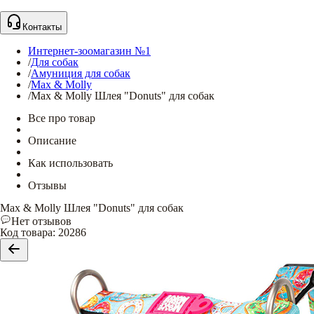
Контакты
Интернет-зоомагазин №1
/
Для собак
/
Амуниция для собак
/
Max & Molly
/
Max & Molly Шлея "Donuts" для собак
Все про товар
Описание
Как использовать
Отзывы
Max & Molly Шлея "Donuts" для собак
Нет отзывов
Код товара
:
20286