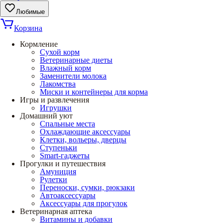
Любимые
Корзина
Кормление
Сухой корм
Ветеринарные диеты
Влажный корм
Заменители молока
Лакомства
Миски и контейнеры для корма
Игры и развлечения
Игрушки
Домашний уют
Спальные места
Охлаждающие аксессуары
Клетки, вольеры, дверцы
Ступеньки
Smart-гаджеты
Прогулки и путешествия
Амуниция
Рулетки
Переноски, сумки, рюкзаки
Автоаксессуары
Аксессуары для прогулок
Ветеринарная аптека
Витамины и добавки