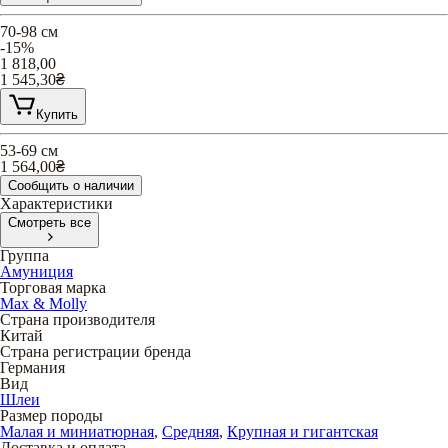
70-98 см
-15%
1 818,00
1 545,30
₴
Купить
53-69 см
1 564,00
₴
Сообщить о наличии
Характеристики
Смотреть все
Группа
Амуниция
Торговая марка
Max & Molly
Страна производителя
Китай
Страна регистрации бренда
Германия
Вид
Шлеи
Размер породы
Малая и миниатюрная
,
Средняя
,
Крупная и гигантская
Доставка и оплата