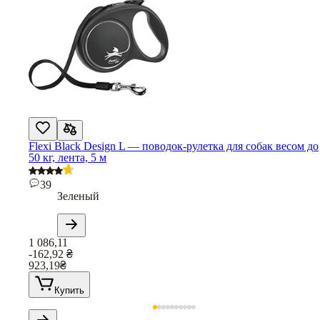
Flexi Black Design L — поводок-рулетка для собак весом до
50 кг, лента, 5 м
39
Зеленый
1 086,11
-162,92
₴
923,19
₴
Купить