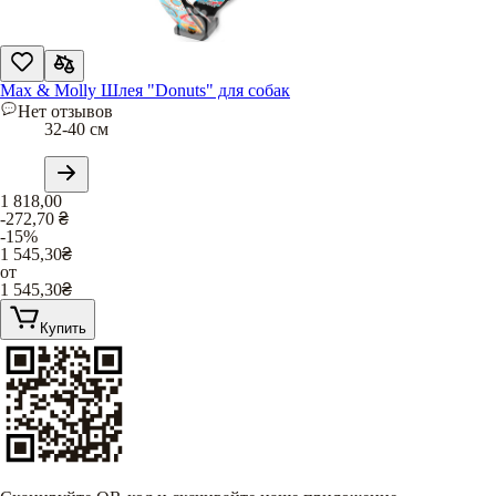
Max & Molly Шлея "Donuts" для собак
Нет отзывов
32-40 см
1 818,00
-272,70
₴
-15%
1 545,30
₴
от
1 545,30
₴
Купить