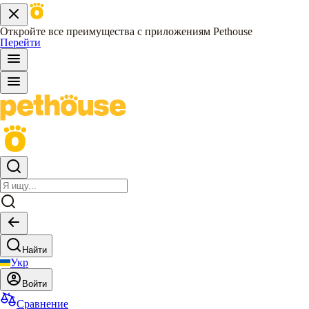
Откройте все преимущества с приложениям Pethouse
Перейти
Найти
Укр
Войти
Сравнение