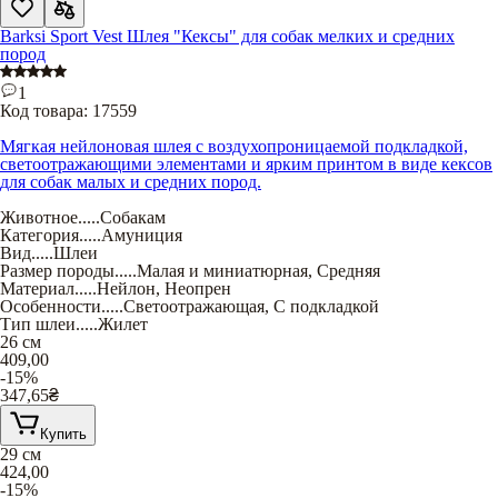
Barksi Sport Vest Шлея "Кексы" для собак мелких и средних
пород
1
Код товара:
17559
Мягкая нейлоновая шлея с воздухопроницаемой подкладкой,
светоотражающими элементами и ярким принтом в виде кексов
для собак малых и средних пород.
Животное
.....
Собакам
Категория
.....
Амуниция
Вид
.....
Шлеи
Размер породы
.....
Малая и миниатюрная
,
Средняя
Материал
.....
Нейлон
,
Неопрен
Особенности
.....
Светоотражающая
,
С подкладкой
Тип шлеи
.....
Жилет
26 см
409,00
-15%
347,65
₴
Купить
29 см
424,00
-15%