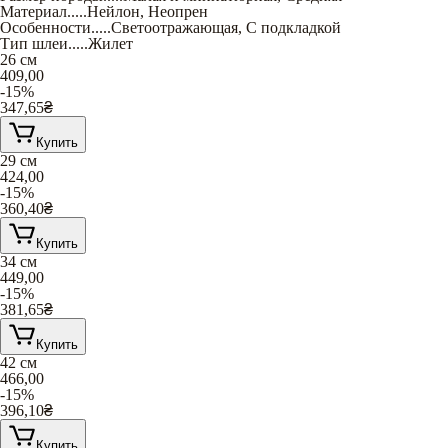
Материал
.....
Нейлон
,
Неопрен
Особенности
.....
Светоотражающая
,
С подкладкой
Тип шлеи
.....
Жилет
26 см
409,00
-15%
347,65
₴
Купить
29 см
424,00
-15%
360,40
₴
Купить
34 см
449,00
-15%
381,65
₴
Купить
42 см
466,00
-15%
396,10
₴
Купить