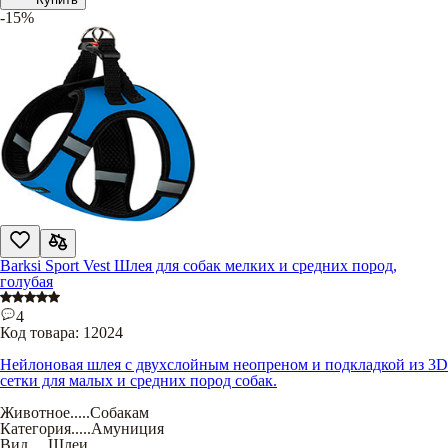
-15%
Barksi Sport Vest Шлея для собак мелких и средних пород,
голубая
4
Код товара:
12024
Нейлоновая шлея с двухслойным неопреном и подкладкой из 3D
сетки для малых и средних пород собак.
Животное
.....
Собакам
Категория
.....
Амуниция
Вид
.....
Шлеи