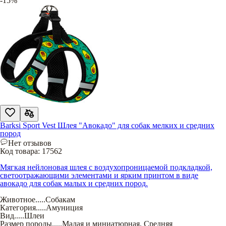
-15%
Barksi Sport Vest Шлея "Авокадо" для собак мелких и средних
пород
Нет отзывов
Код товара:
17562
Мягкая нейлоновая шлея с воздухопроницаемой подкладкой,
светоотражающими элементами и ярким принтом в виде
авокадо для собак малых и средних пород.
Животное
.....
Собакам
Категория
.....
Амуниция
Вид
.....
Шлеи
Размер породы
.....
Малая и миниатюрная
,
Средняя