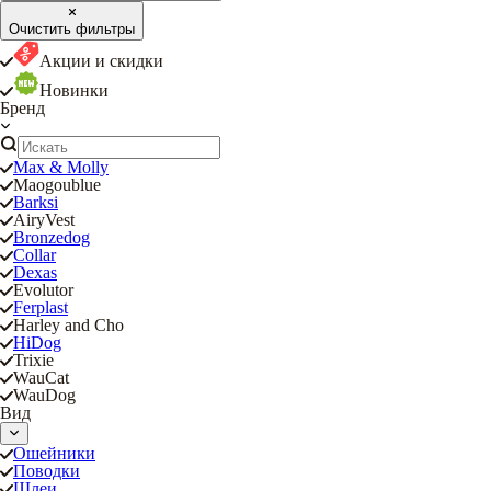
Очистить фильтры
Акции и скидки
Новинки
Бренд
Max & Molly
Maogoublue
Barksi
AiryVest
Bronzedog
Collar
Dexas
Evolutor
Ferplast
Harley and Cho
HiDog
Trixie
WauCat
WauDog
Вид
Ошейники
Поводки
Шлеи