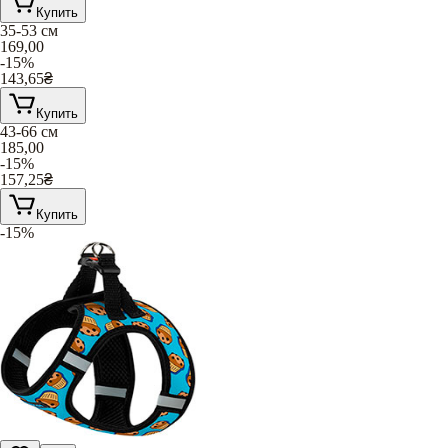
Купить
35-53 см
169,00
-15%
143,65
₴
Купить
43-66 см
185,00
-15%
157,25
₴
Купить
-15%