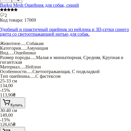
Barksi Mesh Ошейник для собак, синий
2
Код товара:
17069
Удобный и практичный ошейник из нейлона и 3D-сетки синего
цвета со светоотражающей нитью для собак.
Животное
.....
Собакам
Категория
.....
Амуниция
Вид
.....
Ошейники
Размер породы
.....
Малая и миниатюрная
,
Средняя
,
Крупная и
гигантская
Материал
.....
Нейлон
Особенности
.....
Светоотражающая
,
С подкладкой
Тип ошейника
.....
С фастексом
25-33 см
134,00
-15%
113,90
₴
Купить
30-40 см
149,00
-15%
126,65
₴