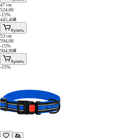
47 см
524,00
-15%
445,40
₴
Купить
53 см
594,00
-15%
504,90
₴
Купить
-15%