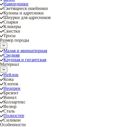
Намордники
Светящиеся ошейники
Кулоны и адресники
Шнурки для адресников
Спарки
Кликеры
Свистки
Тросы
Размер породы
Малая и миниатюрная
Средняя
Крупная и гигантская
Материал
Нейлон
Кожа
Хлопок
Неопрен
Брезент
Винил
Коллартекс
Велюр
Сталь
Полиэстер
Силикон
Особенности