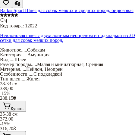
Barksi Sport Шлея для собак мелких и средних пород, бирюзовая
4
Код товара:
12022
Нейлоновая шлея с двухслойным неопреном и подкладкой из 3D
сетки для собак мелких пород.
Животное
.....
Собакам
Категория
.....
Амуниция
Вид
.....
Шлеи
Размер породы
.....
Малая и миниатюрная
,
Средняя
Материал
.....
Нейлон
,
Неопрен
Особенности
.....
С подкладкой
Тип шлеи
.....
Жилет
28-33 см
339,00
-15%
288,15
₴
Купить
35-38 см
372,00
-15%
316,20
₴