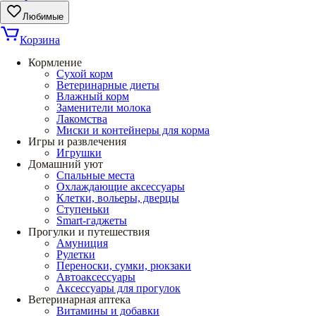
Любимые
Корзина
Кормление
Сухой корм
Ветеринарные диеты
Влажный корм
Заменители молока
Лакомства
Миски и контейнеры для корма
Игры и развлечения
Игрушки
Домашний уют
Спальные места
Охлаждающие аксессуары
Клетки, вольеры, дверцы
Ступеньки
Smart-гаджеты
Прогулки и путешествия
Амуниция
Рулетки
Переноски, сумки, рюкзаки
Автоаксессуары
Аксессуары для прогулок
Ветеринарная аптека
Витамины и добавки