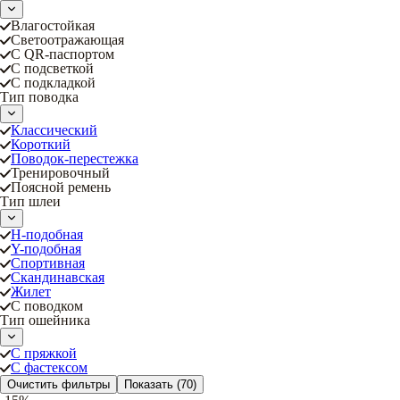
Влагостойкая
Светоотражающая
С QR-паспортом
С подсветкой
С подкладкой
Тип поводка
Классический
Короткий
Поводок-перестежка
Тренировочный
Поясной ремень
Тип шлеи
Н-подобная
Y-подобная
Спортивная
Скандинавская
Жилет
С поводком
Тип ошейника
С пряжкой
С фастексом
Очистить фильтры
Показать
(70)