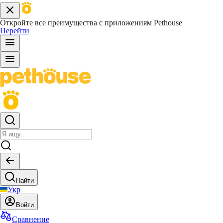
Откройте все преимущества с приложениям Pethouse
Перейти
Найти
Укр
Войти
Сравнение