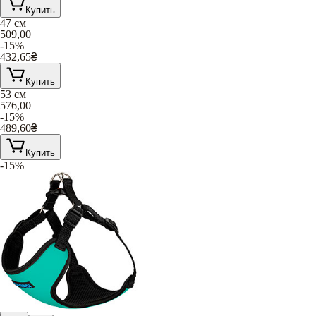
Купить
47 см
509,00
-15%
432,65
₴
Купить
53 см
576,00
-15%
489,60
₴
Купить
-15%