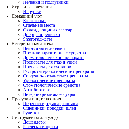
Пеленки и подгузники
Игры и развлечения
Игрушки
Домашний уют
Когтеточки
Спальные места
Охлаждающие аксессуары
Дверцы и решетки
Smart-гаджеты
Ветеринарная аптека
Витамины и добавки
Противопаразитарные средства
Дерматологические препараты
Препараты для глаз и ушей
Препараты для суставов
Гастроэнтерологические препараты
Сердечно-сосудистые препараты
Урологические препараты
Стоматологические средства
Антибиотики
Ветеринарные аксессуары
Прогулки и путешествия
Переноски, сумки, рюкзаки
Ошейники, поводки, шлеи
Рулетки
Инструменты для ухода
Дешеддеры
Расчески и щетки