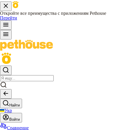
Откройте все преимущества с приложениям Pethouse
Перейти
Найти
Укр
Войти
Сравнение