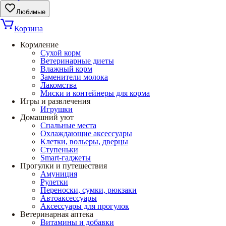
Любимые
Корзина
Кормление
Сухой корм
Ветеринарные диеты
Влажный корм
Заменители молока
Лакомства
Миски и контейнеры для корма
Игры и развлечения
Игрушки
Домашний уют
Спальные места
Охлаждающие аксессуары
Клетки, вольеры, дверцы
Ступеньки
Smart-гаджеты
Прогулки и путешествия
Амуниция
Рулетки
Переноски, сумки, рюкзаки
Автоаксессуары
Аксессуары для прогулок
Ветеринарная аптека
Витамины и добавки