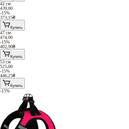
42 см
439,00
-15%
373,15
₴
Купить
47 см
474,00
-15%
402,90
₴
Купить
53 см
525,00
-15%
446,25
₴
Купить
-15%