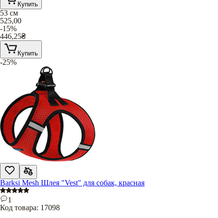
Купить
53 см
525,00
-15%
446,25
₴
Купить
-25%
Barksi Mesh Шлея "Vest" для собак, красная
1
Код товара:
17098