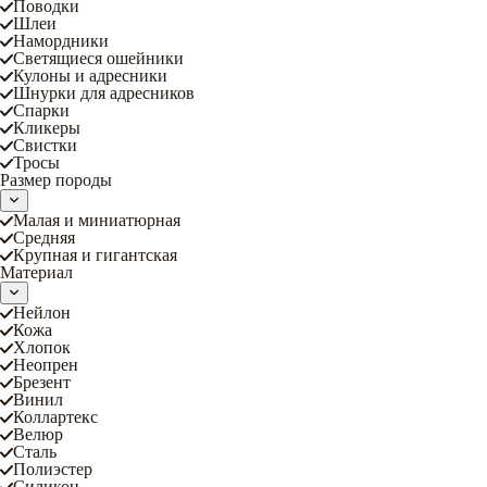
Поводки
Шлеи
Намордники
Светящиеся ошейники
Кулоны и адресники
Шнурки для адресников
Спарки
Кликеры
Свистки
Тросы
Размер породы
Малая и миниатюрная
Средняя
Крупная и гигантская
Материал
Нейлон
Кожа
Хлопок
Неопрен
Брезент
Винил
Коллартекс
Велюр
Сталь
Полиэстер
Силикон