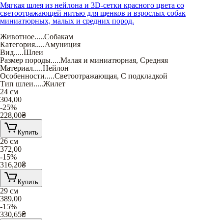
Мягкая шлея из нейлона и 3D-сетки красного цвета со
светоотражающей нитью для щенков и взрослых собак
миниатюрных, малых и средних пород.
Животное
.....
Собакам
Категория
.....
Амуниция
Вид
.....
Шлеи
Размер породы
.....
Малая и миниатюрная
,
Средняя
Материал
.....
Нейлон
Особенности
.....
Светоотражающая
,
С подкладкой
Тип шлеи
.....
Жилет
24 см
304,00
-25%
228,00
₴
Купить
26 см
372,00
-15%
316,20
₴
Купить
29 см
389,00
-15%
330,65
₴