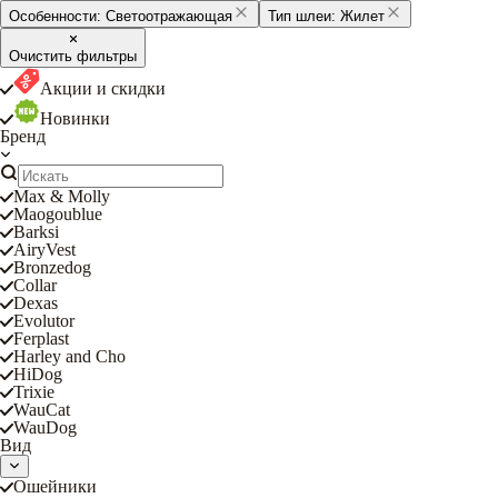
Особенности:
Светоотражающая
Тип шлеи:
Жилет
Очистить фильтры
Акции и скидки
Новинки
Бренд
Max & Molly
Maogoublue
Barksi
AiryVest
Bronzedog
Collar
Dexas
Evolutor
Ferplast
Harley and Cho
HiDog
Trixie
WauCat
WauDog
Вид
Ошейники