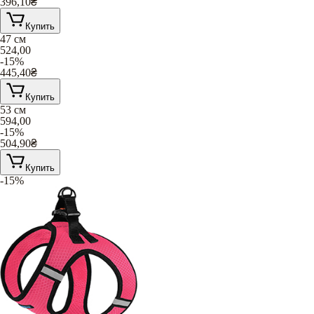
396,10
₴
Купить
47 см
524,00
-15%
445,40
₴
Купить
53 см
594,00
-15%
504,90
₴
Купить
-15%