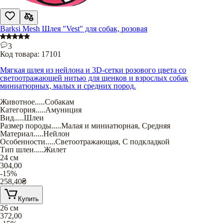
Barksi Mesh Шлея "Vest" для собак, розовая
3
Код товара:
17101
Мягкая шлея из нейлона и 3D-сетки розового цвета со
светоотражающей нитью для щенков и взрослых собак
миниатюрных, малых и средних пород.
Животное
.....
Собакам
Категория
.....
Амуниция
Вид
.....
Шлеи
Размер породы
.....
Малая и миниатюрная
,
Средняя
Материал
.....
Нейлон
Особенности
.....
Светоотражающая
,
С подкладкой
Тип шлеи
.....
Жилет
24 см
304,00
-15%
258,40
₴
Купить
26 см
372,00