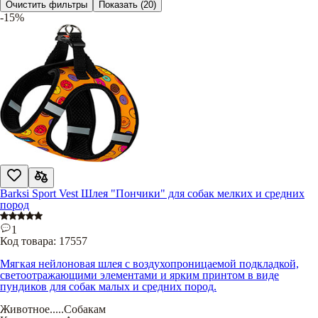
Очистить фильтры
Показать
(20)
-15%
Barksi Sport Vest Шлея "Пончики" для собак мелких и средних
пород
1
Код товара:
17557
Мягкая нейлоновая шлея с воздухопроницаемой подкладкой,
светоотражающими элементами и ярким принтом в виде
пундиков для собак малых и средних пород.
Животное
.....
Собакам