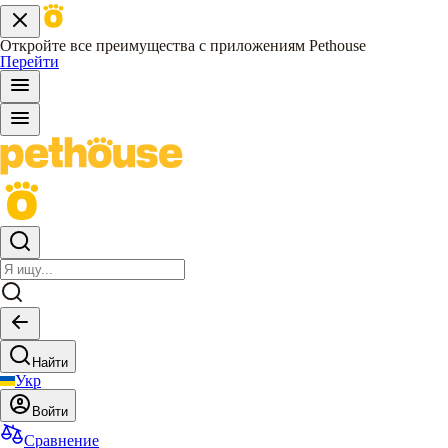
Откройте все преимущества с приложениям Pethouse
Перейти
Найти
Укр
Войти
Сравнение