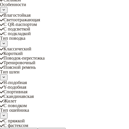
Особенности
Влагостойкая
Светоотражающая
С QR-паспортом
С подсветкой
С подкладкой
Тип поводка
Классический
Короткий
Поводок-перестежка
Тренировочный
Поясной ремень
Тип шлеи
Н-подобная
Y-подобная
Спортивная
Скандинавская
Жилет
С поводком
Тип ошейника
С пряжкой
С фастексом