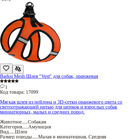
Barksi Mesh Шлея "Vest" для собак, оранжевая
1
Код товара:
17099
Мягкая шлея из нейлона и 3D-сетки оранжевого цвета со
светоотражающей нитью для щенков и взрослых собак
миниатюрных, малых и средних пород.
Животное
.....
Собакам
Категория
.....
Амуниция
Вид
.....
Шлеи
Размер породы
.....
Малая и миниатюрная
,
Средняя