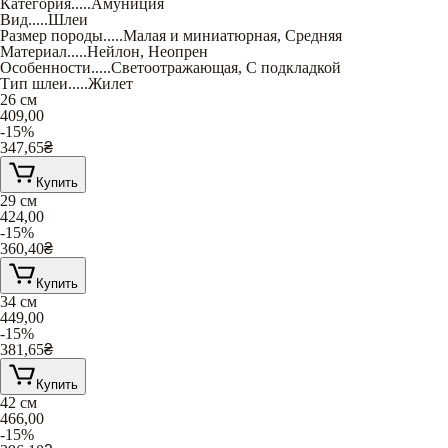
Категория
.....
Амуниция
Вид
.....
Шлеи
Размер породы
.....
Малая и миниатюрная
,
Средняя
Материал
.....
Нейлон
,
Неопрен
Особенности
.....
Светоотражающая
,
С подкладкой
Тип шлеи
.....
Жилет
26 см
409,00
-15%
347,65
₴
Купить
29 см
424,00
-15%
360,40
₴
Купить
34 см
449,00
-15%
381,65
₴
Купить
42 см
466,00
-15%