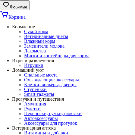
Любимые
Корзина
Кормление
Сухой корм
Ветеринарные диеты
Влажный корм
Заменители молока
Лакомства
Миски и контейнеры для корма
Игры и развлечения
Игрушки
Домашний уют
Спальные места
Охлаждающие аксессуары
Клетки, вольеры, дверцы
Ступеньки
Smart-гаджеты
Прогулки и путешествия
Амуниция
Рулетки
Переноски, сумки, рюкзаки
Автоаксессуары
Аксессуары для прогулок
Ветеринарная аптека
Витамины и добавки