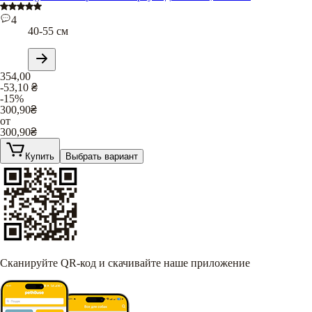
4
40-55 см
354,00
-53,10
₴
-15%
300,90
₴
от
300,90
₴
Купить
Выбрать вариант
Сканируйте QR-код и скачивайте наше приложение