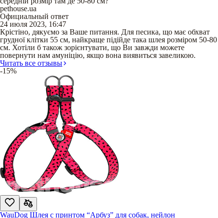
середній розмір там де 50-80 см?
pethouse.ua
Официальный ответ
24 июля 2023, 16:47
Крістіно, дякуємо за Ваше питання. Для песика, що має обхват
грудної клітки 55 см, найкраще підійде така шлея розміром 50-80
см. Хотіли б також зорієнтувати, що Ви завжди можете
повернути нам амуніцію, якщо вона виявиться завеликою.
Читать все отзывы
-15%
WauDog Шлея с принтом “Арбуз” для собак, нейлон