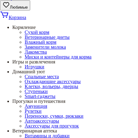
Любимые
Корзина
Кормление
Сухой корм
Ветеринарные диеты
Влажный корм
Заменители молока
Лакомства
Миски и контейнеры для корма
Игры и развлечения
Игрушки
Домашний уют
Спальные места
Охлаждающие аксессуары
Клетки, вольеры, дверцы
Ступеньки
Smart-гаджеты
Прогулки и путешествия
Амуниция
Рулетки
Переноски, сумки, рюкзаки
Автоаксессуары
Аксессуары для прогулок
Ветеринарная аптека
Витамины и добавки