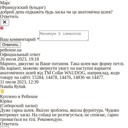
Марс
(
Французский бульдог
)
добрий день підкажіть будь ласка чи це анатомічна шлея?
Ответить
Ваш комментарий
*
Ответить
pethouse.ua
Официальный ответ
26 июля 2023, 19:18
Марино, дякуємо за Ваше питання. Така шлея має форму петлі.
Як варіант, можемо звернути увагу на наступні варіанти
анатомічних шлей від ТМ Collar WAUDOG, наприклад, коди
товару на сайті: 15284, 14478, 14476, 14836 чи 14477.
11 июля 2023, 12:39
Natalia Rybak
Куплено в Pethouse
Кіріка
(
Сибирский хаски
)
Дуже гарна шлея. Якісно зроблена, якісна фурнітура. Чудово
витримує хаскі. На собаці не розтягується, не сповзає, гарно
тримається на тілі. Рекомендую.
Ответить