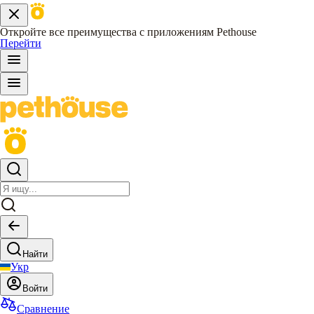
Откройте все преимущества с приложениям Pethouse
Перейти
Найти
Укр
Войти
Сравнение