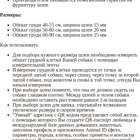
фурнитуру шлеи
Размеры:
Обхват груди 40-55 см, ширина шлеи 15 мм
Обхват груди 50-80 см, ширина шлеи 20 мм
Обхват груди 60-90 см, ширина шлеи 25 мм
Как использовать
Для подбора нужного размера шлеи необходимо измерить
обхват грудной клетки Вашей собаки с помощью
измерительной ленты
Измерение грудной клетки проводится от точки за
передней лапой собаки, через спину, через точку за второй
лапой собаки, под животом и снова к той точке, откуда Вы
начали измерения
При выборе шлеи помните, что она не должна сидеть на
собаке слишком плотно. Между шлеей и телом собаки
необходимо оставить расстояние равное 2-м пальцам
При выборе шлеи для щенка, учитывайте возможное
увеличение размера в скором времени
“Умный” адресник с QR кодом представляет собой жетон,
с помощью которого Вы создаете QR-паспорт любимца в
международной базе данных домашних животных,
заполнив профиль в приложении Animal ID (фото,
параметры, порода, кличка, особые приметы и контакты
владельца). В случае исчезновения человек, нашедший