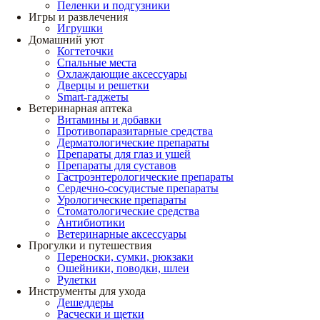
Пеленки и подгузники
Игры и развлечения
Игрушки
Домашний уют
Когтеточки
Спальные места
Охлаждающие аксессуары
Дверцы и решетки
Smart-гаджеты
Ветеринарная аптека
Витамины и добавки
Противопаразитарные средства
Дерматологические препараты
Препараты для глаз и ушей
Препараты для суставов
Гастроэнтерологические препараты
Сердечно-сосудистые препараты
Урологические препараты
Стоматологические средства
Антибиотики
Ветеринарные аксессуары
Прогулки и путешествия
Переноски, сумки, рюкзаки
Ошейники, поводки, шлеи
Рулетки
Инструменты для ухода
Дешеддеры
Расчески и щетки