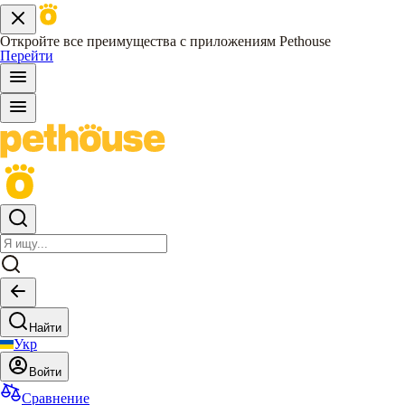
Откройте все преимущества с приложениям Pethouse
Перейти
Найти
Укр
Войти
Сравнение