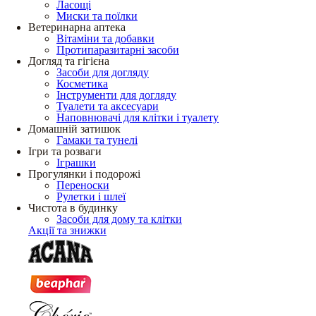
Ласощі
Миски та поїлки
Ветеринарна аптека
Вітаміни та добавки
Протипаразитарні засоби
Догляд та гігієна
Засоби для догляду
Косметика
Інструменти для догляду
Туалети та аксесуари
Наповнювачі для клітки і туалету
Домашній затишок
Гамаки та тунелі
Ігри та розваги
Іграшки
Прогулянки і подорожі
Переноски
Рулетки і шлеї
Чистота в будинку
Засоби для дому та клітки
Акції та знижки