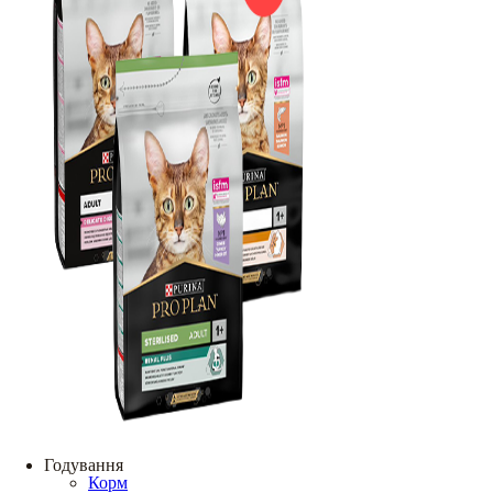
Годування
Корм