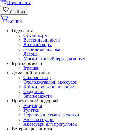
Порівняння
Улюблені
Кошик
Годування
Сухий корм
Ветеринарні дієти
Вологий корм
Замінники молока
Ласощі
Миски і контейнери для корму
Ігри та розваги
Іграшки
Домашній затишок
Спальні місця
Охолоджувальні аксесуари
Клітки, вольєри, дверцята
Сходинки
Smart-гаджети
Прогулянки і подорожі
Амуніція
Рулетки
Переноски, сумки, рюкзаки
Автоаксесуари
Аксесуари для прогулянок
Ветеринарна аптека