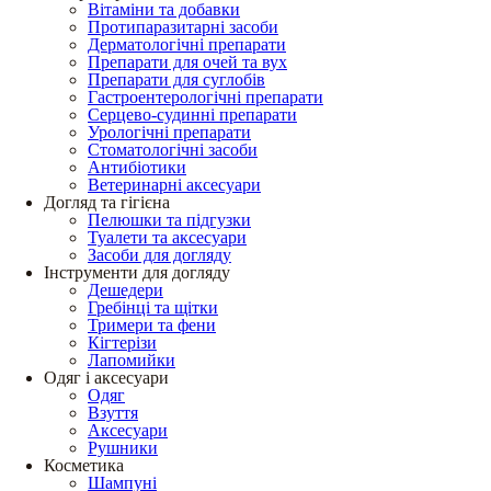
Вітаміни та добавки
Протипаразитарні засоби
Дерматологічні препарати
Препарати для очей та вух
Препарати для суглобів
Гастроентерологічні препарати
Серцево-судинні препарати
Урологічні препарати
Стоматологічні засоби
Антибіотики
Ветеринарні аксесуари
Догляд та гігієна
Пелюшки та підгузки
Туалети та аксесуари
Засоби для догляду
Інструменти для догляду
Дешедери
Гребінці та щітки
Тримери та фени
Кігтерізи
Лапомийки
Одяг і аксесуари
Одяг
Взуття
Аксесуари
Рушники
Косметика
Шампуні