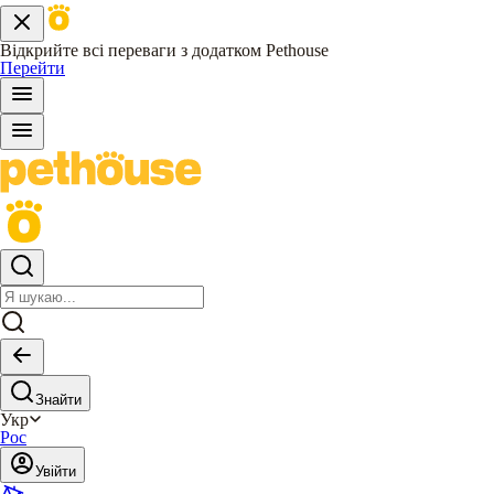
Відкрийте всі переваги з додатком Pethouse
Перейти
Знайти
Укр
Рос
Увійти