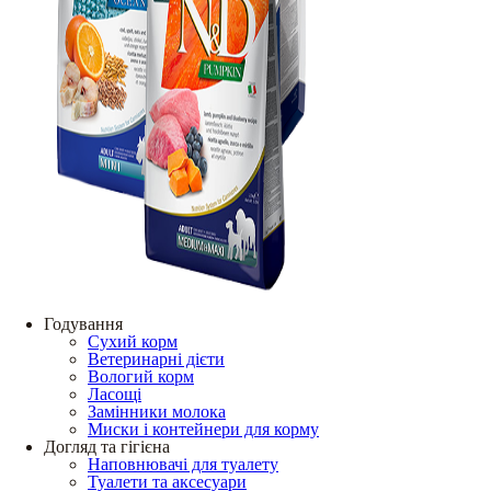
Годування
Сухий корм
Ветеринарні дієти
Вологий корм
Ласощі
Замінники молока
Миски і контейнери для корму
Догляд та гігієна
Наповнювачі для туалету
Туалети та аксесуари