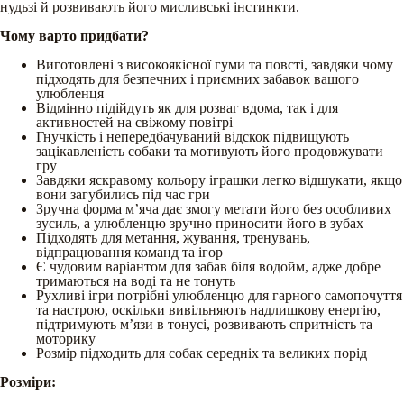
нудьзі й розвивають його мисливські інстинкти.
Чому варто придбати?
Виготовлені з високоякісної гуми та повсті, завдяки чому
підходять для безпечних і приємних забавок вашого
улюбленця
Відмінно підійдуть як для розваг вдома, так і для
активностей на свіжому повітрі
Гнучкість і непередбачуваний відскок підвищують
зацікавленість собаки та мотивують його продовжувати
гру
Завдяки яскравому кольору іграшки легко відшукати, якщо
вони загубились під час гри
Зручна форма м’яча дає змогу метати його без особливих
зусиль, а улюбленцю зручно приносити його в зубах
Підходять для метання, жування, тренувань,
відпрацювання команд та ігор
Є чудовим варіантом для забав біля водойм, адже добре
тримаються на воді та не тонуть
Рухливі ігри потрібні улюбленцю для гарного самопочуття
та настрою, оскільки вивільняють надлишкову енергію,
підтримують м’язи в тонусі, розвивають спритність та
моторику
Розмір підходить для собак середніх та великих порід
Розміри: