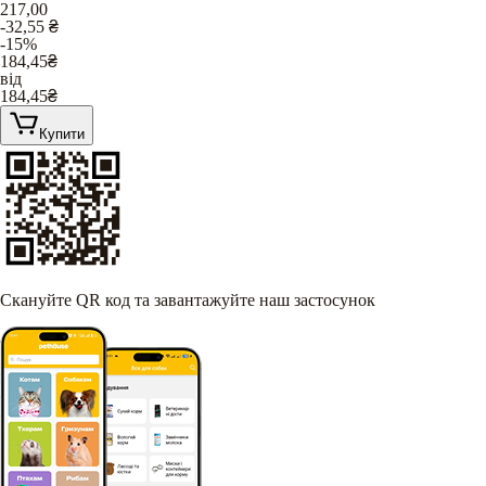
217,00
-32,55
₴
-15%
184,45
₴
від
184,45
₴
Купити
Скануйте QR код та завантажуйте наш застосунок