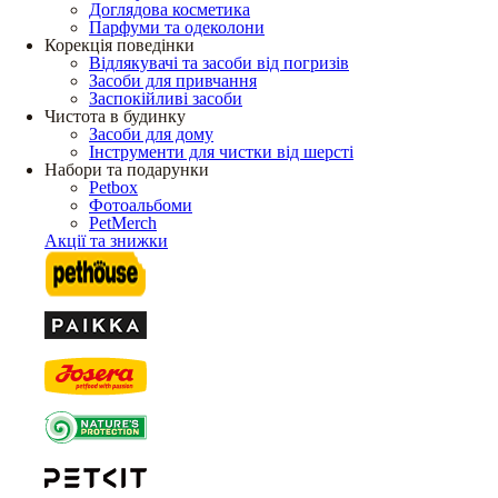
Доглядова косметика
Парфуми та одеколони
Корекція поведінки
Відлякувачі та засоби від погризів
Засоби для привчання
Заспокійливі засоби
Чистота в будинку
Засоби для дому
Інструменти для чистки від шерсті
Набори та подарунки
Petbox
Фотоальбоми
PetMerch
Акції та знижки