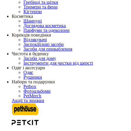
Гребінці та щітки
Тримери та фени
Кігтерізи
Косметика
Шампуні
Доглядова косметика
Парфуми та одеколони
Корекція поведінки
Відлякувачі
Заспокійливі засоби
Засоби для приваблення
Чистота в будинку
Засоби для дому
Інструменти для чистки від шерсті
Одяг і аксесуари
Одяг
Рушники
Набори та подарунки
Petbox
Фотоальбоми
PetMerch
Акції та знижки