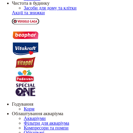
Чистота в будинку
Засоби для дому та клітки
Акції та знижки
Годування
Корм
Облаштування акваріума
Акваріуми
Фільтри для акваріума
Компресори та помпи
Обігрівачі