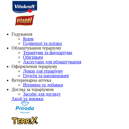
Годування
Корм
Годівниці та поїлки
Облаштування тераріуму
Тераріуми та фаунаріуми
Обігрівачі
Аксесуари для облаштування
Оформлення тераріуму
Декор для тераріуму
Грунти та наповнювачі
Ветеринарна аптека
Вітаміни та добавки
Догляд за тераріумом
Засоби для догляду
Акції та знижки