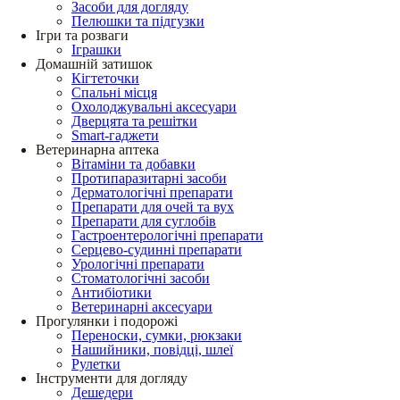
Засоби для догляду
Пелюшки та підгузки
Ігри та розваги
Іграшки
Домашній затишок
Кігтеточки
Спальні місця
Охолоджувальні аксесуари
Дверцята та решітки
Smart-гаджети
Ветеринарна аптека
Вітаміни та добавки
Протипаразитарні засоби
Дерматологічні препарати
Препарати для очей та вух
Препарати для суглобів
Гастроентерологічні препарати
Серцево-судинні препарати
Урологічні препарати
Стоматологічні засоби
Антибіотики
Ветеринарні аксесуари
Прогулянки і подорожі
Переноски, сумки, рюкзаки
Нашийники, повідці, шлеї
Рулетки
Інструменти для догляду
Дешедери