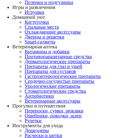
Пеленки и подгузники
Игры и развлечения
Игрушки
Домашний уют
Когтеточки
Спальные места
Охлаждающие аксессуары
Дверцы и решетки
Smart-гаджеты
Ветеринарная аптека
Витамины и добавки
Противопаразитарные средства
Дерматологические препараты
Препараты для глаз и ушей
Препараты для суставов
Гастроэнтерологические препараты
Сердечно-сосудистые препараты
Урологические препараты
Стоматологические средства
Антибиотики
Ветеринарные аксессуары
Прогулки и путешествия
Переноски, сумки, рюкзаки
Ошейники, поводки, шлеи
Рулетки
Инструменты для ухода
Дешеддеры
Расчески и щетки