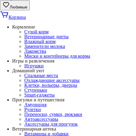
Любимые
Корзина
Кормление
Сухой корм
Ветеринарные диеты
Влажный корм
Заменители молока
Лакомства
Миски и контейнеры для корма
Игры и развлечения
Игрушки
Домашний уют
Спальные места
Охлаждающие аксессуары
Клетки, вольеры, дверцы
Ступеньки
Smart-гаджеты
Прогулки и путешествия
Амуниция
Рулетки
Переноски, сумки, рюкзаки
Автоаксессуары
Аксессуары для прогулок
Ветеринарная аптека
Витамины и добавки