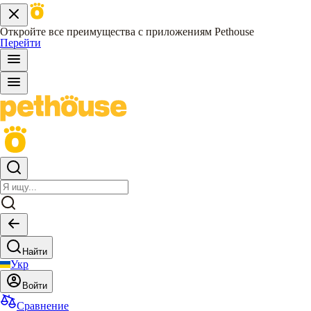
Откройте все преимущества с приложениям Pethouse
Перейти
Найти
Укр
Войти
Сравнение