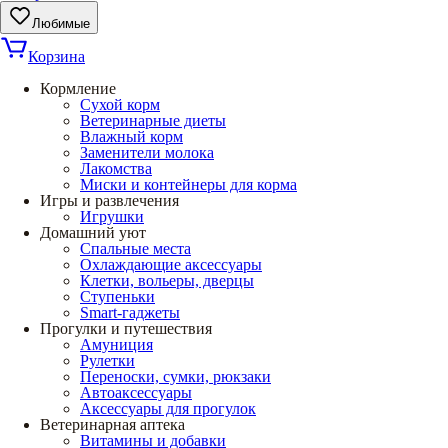
Любимые
Корзина
Кормление
Сухой корм
Ветеринарные диеты
Влажный корм
Заменители молока
Лакомства
Миски и контейнеры для корма
Игры и развлечения
Игрушки
Домашний уют
Спальные места
Охлаждающие аксессуары
Клетки, вольеры, дверцы
Ступеньки
Smart-гаджеты
Прогулки и путешествия
Амуниция
Рулетки
Переноски, сумки, рюкзаки
Автоаксессуары
Аксессуары для прогулок
Ветеринарная аптека
Витамины и добавки