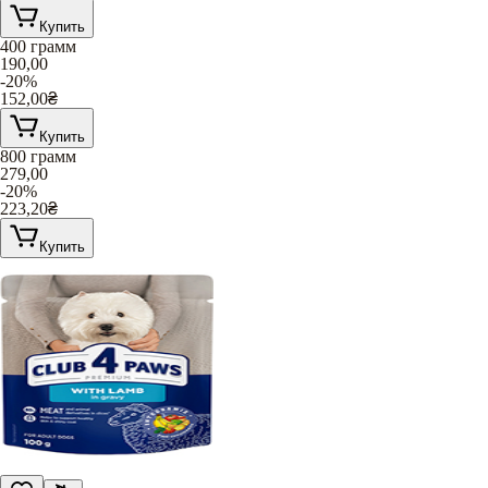
Купить
400 грамм
190,00
-20%
152,00
₴
Купить
800 грамм
279,00
-20%
223,20
₴
Купить