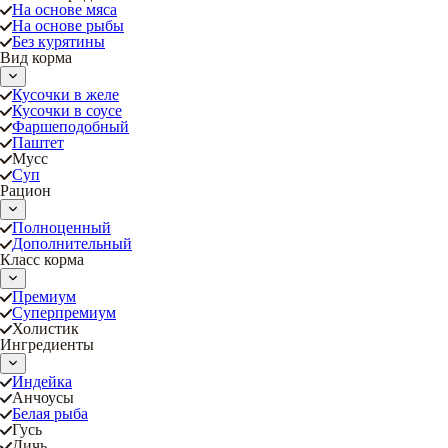
На основе мяса
На основе рыбы
Без курятины
Вид корма
Кусочки в желе
Кусочки в соусе
Фаршеподобный
Паштет
Мусс
Суп
Рацион
Полноценный
Дополнительный
Класс корма
Премиум
Суперпремиум
Холистик
Ингредиенты
Индейка
Анчоусы
Белая рыба
Гусь
Дичь