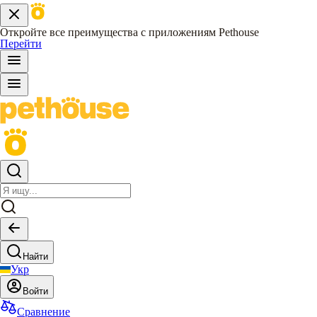
Откройте все преимущества с приложениям Pethouse
Перейти
Найти
Укр
Войти
Сравнение