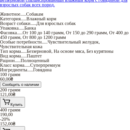
Беззерновой сбалансированный влажный корм с говядиной для
взрослых собак всех пород.
Животное
.....
Собакам
Категория
.....
Влажный корм
Возраст собаки
.....
Для взрослых собак
Упаковка
.....
Банка
Фасовка
.....
От 100 до 140 грамм
,
От 150 до 290 грамм
,
От 400 до
450 грамм
,
От 800 до 1200 грамм
Особые потребности
.....
Чувствительный желудок
,
Чувствительная кожа
Тип корма
.....
Беззерновой
,
На основе мяса
,
Без курятины
Вид корма
.....
Паштет
Рацион
.....
Полноценный
Класс корма
.....
Суперпремиум
Ингредиенты
.....
Говядина
100 грамм
60,00
₴
Сообщить о наличии
200 грамм
121,00
₴
Купить
400 грамм
190,00
-20%
152,00
₴