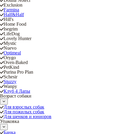
Dolina Noteci
Exclusion
Farmina
Half&Half
Hill's
Home Food
Isegrim
LifeDog
Lovely Hunter
Mystic
Nuevo
Optimeal
Orygo
Oven-Baked
PetKind
Purina Pro Plan
Schesir
Stuzzy
Wanpy
Клуб 4 Лапы
Возраст собаки
Для взрослых собак
Для пожилых собак
Для щенков и юниоров
Упаковка
Банка