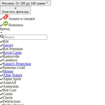
Фасовка:
От 100 до 140 грамм
Очистить фильтры
Акции и скидки
Новинки
Бренд
Brit
Savory
Brit Premium
Royal Canin
Baskerville
Carnilove
Nature's Protection
Hubertus Gold
Monge
Almo Nature
Alpha Spirit
AnimAll
Animonda
Brit Care
Carnie
Cherie
Delickcious