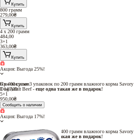
Купить
800 грамм
279,00
₴
Купить
4 х 200 грамм
484,00
3+1
363,00
₴
Купить
Акция: Выгода 25%!
При покупке 3 упаковок по 200 грамм влажного корма Savory
6 х 400 грамм
Dog Adult Beef -
1 140,00
еще одна такая же
в подарок
!
5+1
950,00
₴
Сообщить о наличии
Акция: Выгода 17%!
При покупке 5 упаковок по 400 грамм влажного корма Savory
Dog Adult Beef -
еще одна такая же
в подарок
!