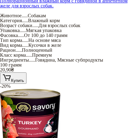
Полнорационный влажный корм с говядиной в аппетитном
желе для взрослых собак.
Животное
.....
Собакам
Категория
.....
Влажный корм
Возраст собаки
.....
Для взрослых собак
Упаковка
.....
Мягкая упаковка
Фасовка
.....
От 100 до 140 грамм
Тип корма
.....
На основе мяса
Вид корма
.....
Кусочки в желе
Рацион
.....
Полноценный
Класс корма
.....
Премиум
Ингредиенты
.....
Говядина
,
Мясные субпродукты
100 грамм
20,90
₴
Купить
-20%