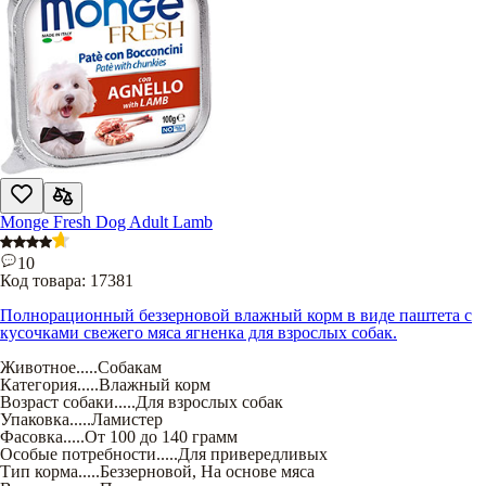
Monge Fresh Dog Adult Lamb
10
Код товара:
17381
Полнорационный беззерновой влажный корм в виде паштета с
кусочками свежего мяса ягненка для взрослых собак.
Животное
.....
Собакам
Категория
.....
Влажный корм
Возраст собаки
.....
Для взрослых собак
Упаковка
.....
Ламистер
Фасовка
.....
От 100 до 140 грамм
Особые потребности
.....
Для привередливых
Тип корма
.....
Беззерновой
,
На основе мяса