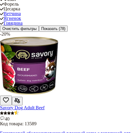
Форель
Цесарка
Ветчина
Ягненок
Говядина
Очистить фильтры
Показать
(78)
-20%
Savory Dog Adult Beef
40
Код товара:
13589