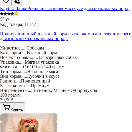
Клуб 4 Лапы Premium с ягненком в соусе для собак малых пород
53
Код товара:
11747
Полнорационный влажный корм с ягненком в аппетитном соусе
для взрослых собак малых пород.
Животное
.....
Собакам
Категория
.....
Влажный корм
Возраст собаки
.....
Для взрослых собак
Упаковка
.....
Мягкая упаковка
Фасовка
.....
От 100 до 140 грамм
Тип корма
.....
На основе мяса
Вид корма
.....
Кусочки в соусе
Рацион
.....
Полноценный
Класс корма
.....
Премиум
Ингредиенты
.....
Ягненок
,
Мясные субпродукты
100 грамм
20,90
₴
Купить