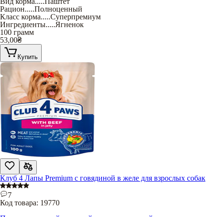
Вид корма
.....
Паштет
Рацион
.....
Полноценный
Класс корма
.....
Суперпремиум
Ингредиенты
.....
Ягненок
100 грамм
53,00
₴
Купить
Клуб 4 Лапы Premium с говядиной в желе для взрослых собак
7
Код товара:
19770