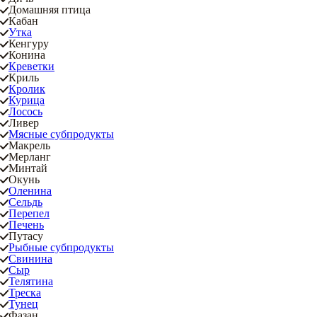
Домашняя птица
Кабан
Утка
Кенгуру
Конина
Креветки
Криль
Кролик
Курица
Лосось
Ливер
Мясные субпродукты
Макрель
Мерланг
Минтай
Окунь
Оленина
Сельдь
Перепел
Печень
Путасу
Рыбные субпродукты
Свинина
Сыр
Телятина
Треска
Тунец
Фазан