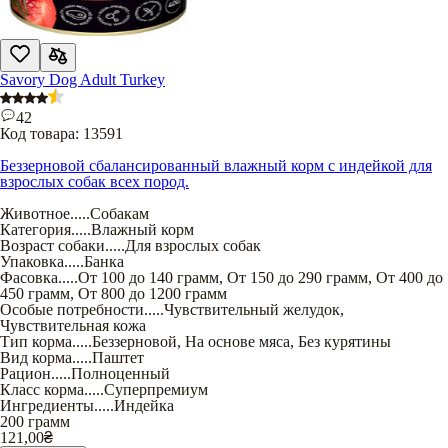
Savory Dog Adult Turkey
42
Код товара:
13591
Беззерновой сбалансированный влажный корм с индейкой для
взрослых собак всех пород.
Животное
.....
Собакам
Категория
.....
Влажный корм
Возраст собаки
.....
Для взрослых собак
Упаковка
.....
Банка
Фасовка
.....
От 100 до 140 грамм
,
От 150 до 290 грамм
,
От 400 до
450 грамм
,
От 800 до 1200 грамм
Особые потребности
.....
Чувствительный желудок
,
Чувствительная кожа
Тип корма
.....
Беззерновой
,
На основе мяса
,
Без курятины
Вид корма
.....
Паштет
Рацион
.....
Полноценный
Класс корма
.....
Суперпремиум
Ингредиенты
.....
Индейка
200 грамм
121,00
₴