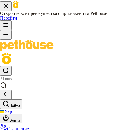
Откройте все преимущества с приложениям Pethouse
Перейти
Найти
Укр
Войти
Сравнение