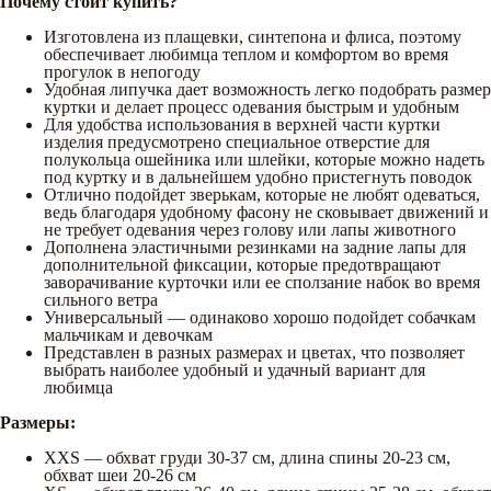
Почему стоит купить?
Изготовлена из плащевки, синтепона и флиса, поэтому
обеспечивает любимца теплом и комфортом во время
прогулок в непогоду
Удобная липучка дает возможность легко подобрать размер
куртки и делает процесс одевания быстрым и удобным
Для удобства использования в верхней части куртки
изделия предусмотрено специальное отверстие для
полукольца ошейника или шлейки, которые можно надеть
под куртку и в дальнейшем удобно пристегнуть поводок
Отлично подойдет зверькам, которые не любят одеваться,
ведь благодаря удобному фасону не сковывает движений и
не требует одевания через голову или лапы животного
Дополнена эластичными резинками на задние лапы для
дополнительной фиксации, которые предотвращают
заворачивание курточки или ее сползание набок во время
сильного ветра
Универсальный — одинаково хорошо подойдет собачкам
мальчикам и девочкам
Представлен в разных размерах и цветах, что позволяет
выбрать наиболее удобный и удачный вариант для
любимца
Размеры:
XXS — обхват груди 30-37 см, длина спины 20-23 см,
обхват шеи 20-26 см