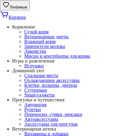
Любимые
Корзина
Кормление
Сухой корм
Ветеринарные диеты
Влажный корм
Заменители молока
Лакомства
Миски и контейнеры для корма
Игры и развлечения
Игрушки
Домашний уют
Спальные места
Охлаждающие аксессуары
Клетки, вольеры, дверцы
Ступеньки
Smart-гаджеты
Прогулки и путешествия
Амуниция
Рулетки
Переноски, сумки, рюкзаки
Автоаксессуары
Аксессуары для прогулок
Ветеринарная аптека
Витамины и добавки