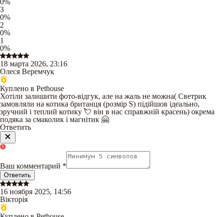
0
%
3
0
%
2
0
%
1
0
%
18 марта 2026, 23:16
Олеся Веремчук
Куплено в Pethouse
Хотіли залишити фото-відгук, але на жаль не можна( Светрик
замовляли на котика британця (розмір S) підійшов ідеально,
зручний і теплий котику 💘 він в нас справжній красень) окрема
подяка за смаколик і магнітик 🤗
Ответить
Ваш комментарий
*
Ответить
16 ноября 2025, 14:56
Вікторія
Куплено в Pethouse