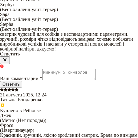
Zephyr
(
Вест-хайленд-уайт-терьер
)
Saga
(
Вест-хайленд-уайт-терьер
)
Stepha
(
Вест-хайленд-уайт-терьер
)
светрик чудовий для собіків з нестандартними параметрами,
зручний, розміри чітко відповідають замірам; хочемо побажати
виробникові успіхів і наснаги у створенні нових моделей і
колірної палітри, дякуємо!
Ответить
Ваш комментарий
*
Ответить
21 августа 2025, 12:24
Татьяна Бондаренко
Куплено в Pethouse
Джек
(
Метис (Нет породы)
)
Фрося
(
Цвергшнауцер
)
Красивий, зручний, якісно зроблений светрик. Брала по вимірам