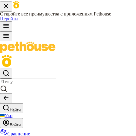
Откройте все преимущества с приложениям Pethouse
Перейти
Найти
Укр
Войти
Сравнение