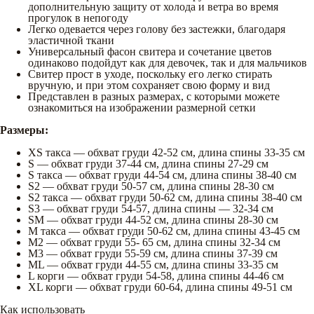
дополнительную защиту от холода и ветра во время
прогулок в непогоду
Легко одевается через голову без застежки, благодаря
эластичной ткани
Универсальный фасон свитера и сочетание цветов
одинаково подойдут как для девочек, так и для мальчиков
Свитер прост в уходе, поскольку его легко стирать
вручную, и при этом сохраняет свою форму и вид
Представлен в разных размерах, с которыми можете
ознакомиться на изображении размерной сетки
Размеры:
XS такса — обхват груди 42-52 см, длина спины 33-35 см
S — обхват груди 37-44 см, длина спины 27-29 см
S такса — обхват груди 44-54 см, длина спины 38-40 см
S2 — обхват груди 50-57 см, длина спины 28-30 см
S2 такса — обхват груди 50-62 см, длина спины 38-40 см
S3 — обхват груди 54-57, длина спины — 32-34 см
SM — обхват груди 44-52 см, длина спины 28-30 см
M такса — обхват груди 50-62 см, длина спины 43-45 см
М2 — обхват груди 55- 65 см, длина спины 32-34 см
М3 — обхват груди 55-59 см, длина спины 37-39 см
ML — обхват груди 44-55 см, длина спины 33-35 см
L корги — обхват груди 54-58, длина спины 44-46 см
XL корги — обхват груди 60-64, длина спины 49-51 см
Как использовать