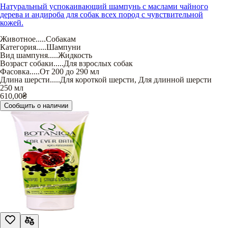
Натуральный успокаивающий шампунь с маслами чайного
дерева и андироба для собак всех пород с чувствительной
кожей.
Животное
.....
Собакам
Категория
.....
Шампуни
Вид шампуня
.....
Жидкость
Возраст собаки
.....
Для взрослых собак
Фасовка
.....
От 200 до 290 мл
Длина шерсти
.....
Для короткой шерсти
,
Для длинной шерсти
250 мл
610,00
₴
Сообщить о наличии