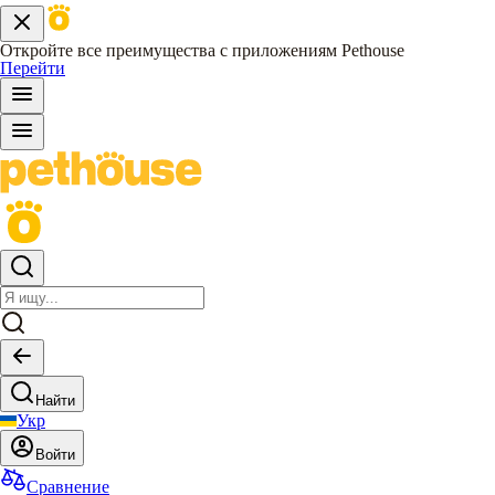
Откройте все преимущества с приложениям Pethouse
Перейти
Найти
Укр
Войти
Сравнение