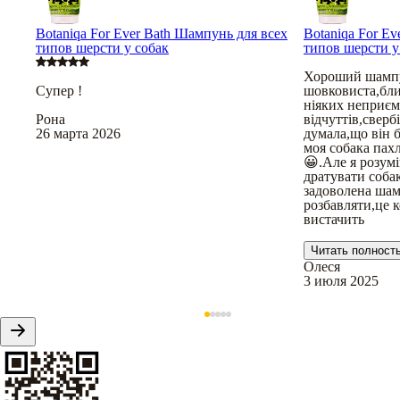
Botaniqa For Ever Bath Шампунь для всех
Botaniqa For E
типов шерсти у собак
типов шерсти у
Хороший шампу
Супер !
шовковиста,бли
ніяких неприє
Рона
відчуттів,сверб
26 марта 2026
думала,що він 
моя собака пахл
😀.Але я розум
дратувати соба
задоволена ша
розбавляти,це 
вистачить
Читать полност
Олеся
3 июля 2025