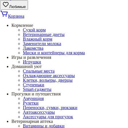
Любимые
Корзина
Кормление
Сухой корм
Ветеринарные диеты
Влажный корм
Заменители молока
Лакомства
Миски и контейнеры для корма
Игры и развлечения
Игрушки
Домашний уют
Спальные места
Охлаждающие аксессуары
Клетки, вольеры, дверцы
Ступеньки
Smart-гаджеты
Прогулки и путешествия
Амуниция
Рулетки
Переноски, сумки, рюкзаки
Автоаксессуары
Аксессуары для прогулок
Ветеринарная аптека
Витамины и добавки