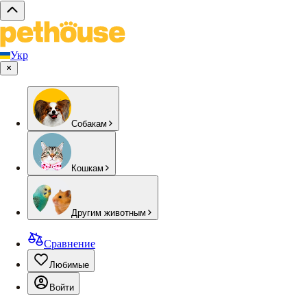
Укр
Собакам
Кошкам
Другим животным
Сравнение
Любимые
Войти