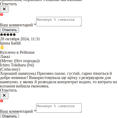
Ответить
Ваш комментарий
*
Ответить
28 октября 2024, 11:31
Ірина Бабій
Куплено в Pethouse
Лаккі
(
Метис (Нет породы)
)
Ichiro Tokiharu (Ічі)
(
Сиба-ину
)
Хороший шампунь) Приємно пахне, густий, гарно піниться й
добре вимиває! Використовувала ще щітку з резервуаром для
шампуню, у якому й розводила концентрат водою, то витрата на
купання вийшла економна.
Ответить
Ваш комментарий
*
Ответить