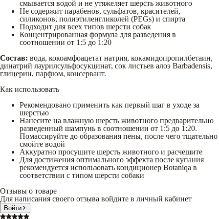
смывается водой и не утяжеляет шерсть животного
Не содержит парабенов, сульфатов, красителей,
силиконов, полиэтиленгликолей (PEGs) и спирта
Подходит для всех типов шерсти собак
Концентрированная формула для разведения в
соотношении от 1:5 до 1:20
Состав:
вода, кокоамфоацетат натрия, кокамидопропилбетаин,
динатрий лаурилсульфосукцинат, сок листьев алоэ Barbadensis,
глицерин, парфюм, консервант.
Как использовать
Рекомендовано применить как первый шаг в уходе за
шерстью
Нанесите на влажную шерсть животного предварительно
разведенный шампунь в соотношении от 1:5 до 1:20.
Помассируйте до образования пены, после чего тщательно
смойте водой
Аккуратно просушите шерсть животного и расчешите
Для достижения оптимального эффекта после купания
рекомендуется использовать кондиционер Botaniqa в
соответствии с типом шерсти собаки
Отзывы о товаре
Для написания своего отзыва войдите в личный кабинет
Войти