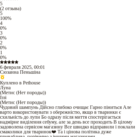
5
(
2
отзыва
)
5
100
%
4
0
%
3
0
%
2
0
%
1
0
%
6 февраля 2025, 00:01
Сюзанна Пеньшіна
Куплено в Pethouse
Луна
(
Метис (Нет породы)
)
Іззі
(
Метис (Нет породы)
)
Чудовий шампунь Дійсно глибоко очищає Гарно піниться Але
варто використовувати з обережністю, якщо в тваринки є
схильність до лупи Бо одразу після миття спостерігається
надмірне виділення себуму, але за день все проходить В цілому
задоволена сервісом магазину Все швидко відправили і поклали
смаколики для тваринок❤️ Та і цінова політика дуже
приваблива, порівняно з іншими магазинами