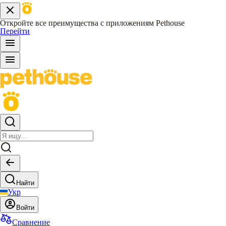
Откройте все преимущества с приложениям Pethouse
Перейти
Найти
Укр
Войти
Сравнение