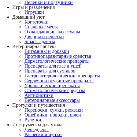
Пеленки и подгузники
Игры и развлечения
Игрушки
Домашний уют
Когтеточки
Спальные места
Охлаждающие аксессуары
Дверцы и решетки
Smart-гаджеты
Ветеринарная аптека
Витамины и добавки
Противопаразитарные средства
Дерматологические препараты
Препараты для глаз и ушей
Препараты для суставов
Гастроэнтерологические препараты
Сердечно-сосудистые препараты
Урологические препараты
Стоматологические средства
Антибиотики
Ветеринарные аксессуары
Прогулки и путешествия
Переноски, сумки, рюкзаки
Ошейники, поводки, шлеи
Рулетки
Инструменты для ухода
Дешеддеры
Расчески и щетки