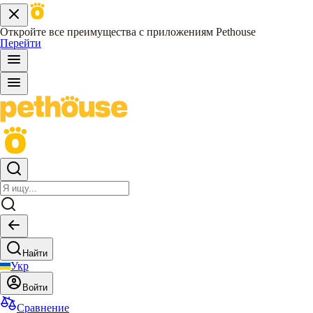
Откройте все преимущества с приложениям Pethouse
Перейти
Найти
Укр
Войти
Сравнение