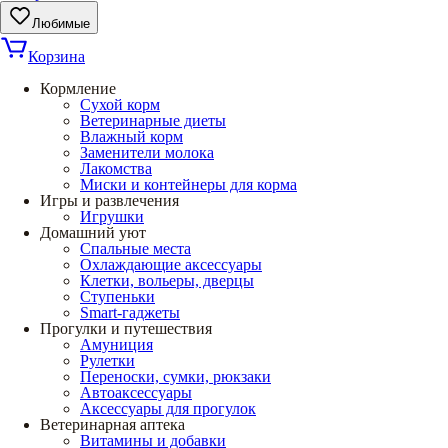
Любимые
Корзина
Кормление
Сухой корм
Ветеринарные диеты
Влажный корм
Заменители молока
Лакомства
Миски и контейнеры для корма
Игры и развлечения
Игрушки
Домашний уют
Спальные места
Охлаждающие аксессуары
Клетки, вольеры, дверцы
Ступеньки
Smart-гаджеты
Прогулки и путешествия
Амуниция
Рулетки
Переноски, сумки, рюкзаки
Автоаксессуары
Аксессуары для прогулок
Ветеринарная аптека
Витамины и добавки