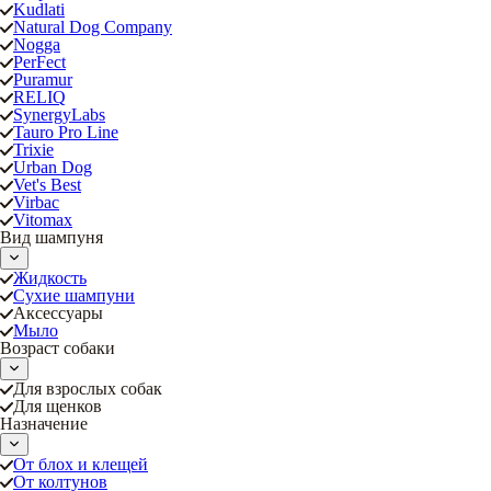
Kudlati
Natural Dog Company
Nogga
PerFect
Puramur
RELIQ
SynergyLabs
Tauro Pro Line
Trixie
Urban Dog
Vet's Best
Virbac
Vitomax
Вид шампуня
Жидкость
Сухие шампуни
Аксессуары
Мыло
Возраст собаки
Для взрослых собак
Для щенков
Назначение
От блох и клещей
От колтунов