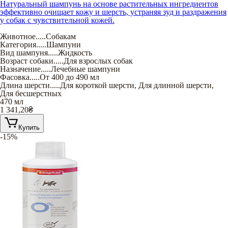
Натуральный шампунь на основе растительных ингредиентов
эффективно очищает кожу и шерсть, устраняя зуд и раздражения
у собак с чувствительной кожей.
Животное
.....
Собакам
Категория
.....
Шампуни
Вид шампуня
.....
Жидкость
Возраст собаки
.....
Для взрослых собак
Назначение
.....
Лечебные шампуни
Фасовка
.....
От 400 до 490 мл
Длина шерсти
.....
Для короткой шерсти
,
Для длинной шерсти
,
Для бесшерстных
470 мл
1 341,20
₴
Купить
-15%