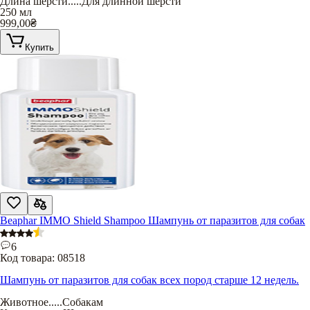
Длина шерсти
.....
Для длинной шерсти
250 мл
999,00
₴
Купить
Beaphar IMMO Shield Shampoo Шампунь от паразитов для собак
6
Код товара:
08518
Шампунь от паразитов для собак всех пород старше 12 недель.
Животное
.....
Собакам