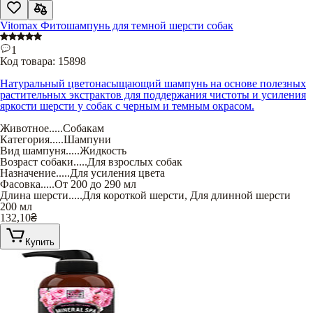
Vitomax Фитошампунь для темной шерсти собак
1
Код товара:
15898
Натуральный цветонасыщающий шампунь на основе полезных
растительных экстрактов для поддержания чистоты и усиления
яркости шерсти у собак с черным и темным окрасом.
Животное
.....
Собакам
Категория
.....
Шампуни
Вид шампуня
.....
Жидкость
Возраст собаки
.....
Для взрослых собак
Назначение
.....
Для усиления цвета
Фасовка
.....
От 200 до 290 мл
Длина шерсти
.....
Для короткой шерсти
,
Для длинной шерсти
200 мл
132,10
₴
Купить