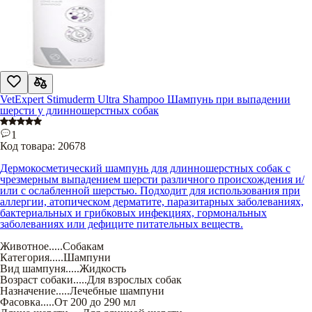
VetExpert Stimuderm Ultra Shampoo Шампунь при выпадении
шерсти у длинношерстных собак
1
Код товара:
20678
Дермокосметический шампунь для длинношерстных собак с
чрезмерным выпадением шерсти различного происхождения и/
или с ослабленной шерстью. Подходит для использования при
аллергии, атопическом дерматите, паразитарных заболеваниях,
бактериальных и грибковых инфекциях, гормональных
заболеваниях или дефиците питательных веществ.
Животное
.....
Собакам
Категория
.....
Шампуни
Вид шампуня
.....
Жидкость
Возраст собаки
.....
Для взрослых собак
Назначение
.....
Лечебные шампуни
Фасовка
.....
От 200 до 290 мл