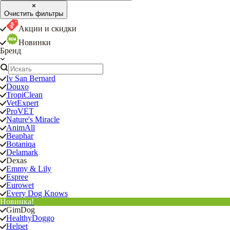
Очистить фильтры
Акции и скидки
Новинки
Бренд
Iv San Bernard
Douxo
TropiClean
VetExpert
ProVET
Nature's Miracle
AnimAll
Beaphar
Botaniqa
Delamark
Dexas
Emmy & Lily
Espree
Eurowet
Every Dog Knows
Новинка!
GimDog
HealthyDoggo
Helpet