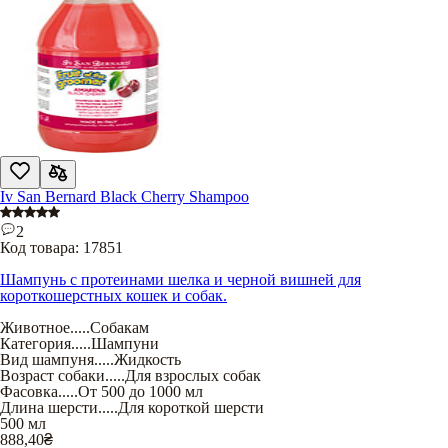
Iv San Bernard Black Cherry Shampoo
2
Код товара:
17851
Шампунь с протеинами шелка и черной вишней для
короткошерстных кошек и собак.
Животное
.....
Собакам
Категория
.....
Шампуни
Вид шампуня
.....
Жидкость
Возраст собаки
.....
Для взрослых собак
Фасовка
.....
От 500 до 1000 мл
Длина шерсти
.....
Для короткой шерсти
500 мл
888,40
₴