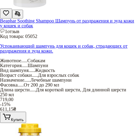
Beaphar Soothing Shampoo Шампунь от раздражения и зуда кожи
у кошек и собак
1
отзыв
Код товара:
05052
Успокаивающий шампунь для кошек и собак, страдающих от
раздражения и зуда кожи.
Животное
.....
Собакам
Категория
.....
Шампуни
Вид шампуня
.....
Жидкость
Возраст собаки
.....
Для взрослых собак
Назначение
.....
Лечебные шампуни
Фасовка
.....
От 200 до 290 мл
Длина шерсти
.....
Для короткой шерсти
,
Для длинной шерсти
250 мл
719,00
-15%
611,15
₴
Купить