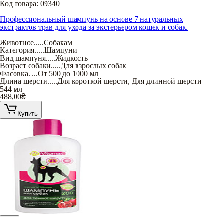
Код товара:
09340
Профессиональный шампунь на основе 7 натуральных
экстрактов трав для ухода за экстерьером кошек и собак.
Животное
.....
Собакам
Категория
.....
Шампуни
Вид шампуня
.....
Жидкость
Возраст собаки
.....
Для взрослых собак
Фасовка
.....
От 500 до 1000 мл
Длина шерсти
.....
Для короткой шерсти
,
Для длинной шерсти
544 мл
488,00
₴
Купить