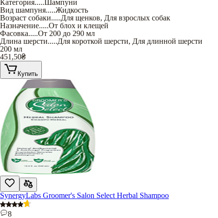
Категория
.....
Шампуни
Вид шампуня
.....
Жидкость
Возраст собаки
.....
Для щенков
,
Для взрослых собак
Назначение
.....
От блох и клещей
Фасовка
.....
От 200 до 290 мл
Длина шерсти
.....
Для короткой шерсти
,
Для длинной шерсти
200 мл
451,50
₴
Купить
SynergyLabs Groomer's Salon Select Herbal Shampoo
8