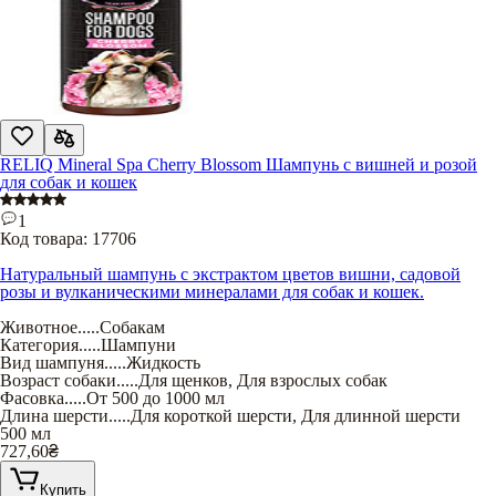
RELIQ Mineral Spa Cherry Blossom Шампунь с вишней и розой
для собак и кошек
1
Код товара:
17706
Натуральный шампунь с экстрактом цветов вишни, садовой
розы и вулканическими минералами для собак и кошек.
Животное
.....
Собакам
Категория
.....
Шампуни
Вид шампуня
.....
Жидкость
Возраст собаки
.....
Для щенков
,
Для взрослых собак
Фасовка
.....
От 500 до 1000 мл
Длина шерсти
.....
Для короткой шерсти
,
Для длинной шерсти
500 мл
727,60
₴
Купить