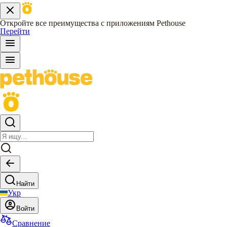
Откройте все преимущества с приложениям Pethouse
Перейти
Найти
Укр
Войти
Сравнение