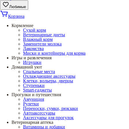
Любимые
Корзина
Кормление
Сухой корм
Ветеринарные диеты
Влажный корм
Заменители молока
Лакомства
Миски и контейнеры для корма
Игры и развлечения
Игрушки
Домашний уют
Спальные места
Охлаждающие аксессуары
Клетки, вольеры, дверцы
Ступеньки
Smart-гаджеты
Прогулки и путешествия
Амуниция
Рулетки
Переноски, сумки, рюкзаки
Автоаксессуары
Аксессуары для прогулок
Ветеринарная аптека
Витамины и добавки