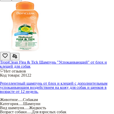
TropiClean Flea & Tick Шампунь "Успокаивающий" от блох и
клещей для собак
Нет отзывов
Код товара:
20122
Репеллентный шампунь от блох и клещей с дополнительным
успокаивающим воздействием на кожу для собак и щенков в
возрасте от 12 недель.
Животное
.....
Собакам
Категория
.....
Шампуни
Вид шампуня
.....
Жидкость
Возраст собаки
.....
Для взрослых собак