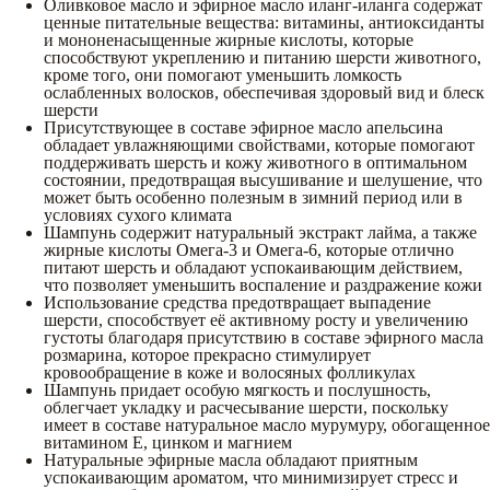
Оливковое масло и эфирное масло иланг-иланга содержат
ценные питательные вещества: витамины, антиоксиданты
и мононенасыщенные жирные кислоты, которые
способствуют укреплению и питанию шерсти животного,
кроме того, они помогают уменьшить ломкость
ослабленных волосков, обеспечивая здоровый вид и блеск
шерсти
Присутствующее в составе эфирное масло апельсина
обладает увлажняющими свойствами, которые помогают
поддерживать шерсть и кожу животного в оптимальном
состоянии, предотвращая высушивание и шелушение, что
может быть особенно полезным в зимний период или в
условиях сухого климата
Шампунь содержит натуральный экстракт лайма, а также
жирные кислоты Омега-3 и Омега-6, которые отлично
питают шерсть и обладают успокаивающим действием,
что позволяет уменьшить воспаление и раздражение кожи
Использование средства предотвращает выпадение
шерсти, способствует её активному росту и увеличению
густоты благодаря присутствию в составе эфирного масла
розмарина, которое прекрасно стимулирует
кровообращение в коже и волосяных фолликулах
Шампунь придает особую мягкость и послушность,
облегчает укладку и расчесывание шерсти, поскольку
имеет в составе натуральное масло мурумуру, обогащенное
витамином Е, цинком и магнием
Натуральные эфирные масла обладают приятным
успокаивающим ароматом, что минимизирует стресс и