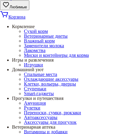
Любимые
Корзина
Кормление
Сухой корм
Ветеринарные диеты
Влажный корм
Заменители молока
Лакомства
Миски и контейнеры для корма
Игры и развлечения
Игрушки
Домашний уют
Спальные места
Охлаждающие аксессуары
Клетки, вольеры, дверцы
Ступеньки
Smart-гаджеты
Прогулки и путешествия
Амуниция
Рулетки
Переноски, сумки, рюкзаки
Автоаксессуары
Аксессуары для прогулок
Ветеринарная аптека
Витамины и добавки