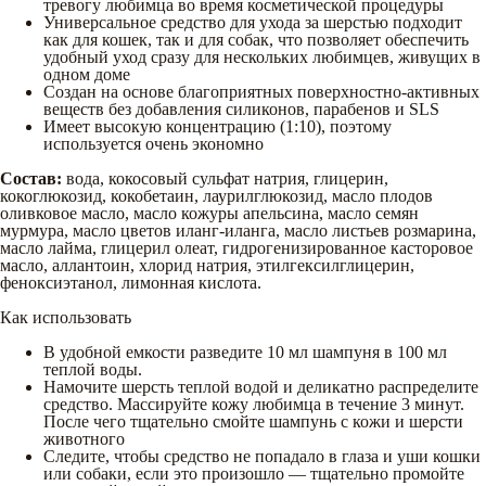
тревогу любимца во время косметической процедуры
Универсальное средство для ухода за шерстью подходит
как для кошек, так и для собак, что позволяет обеспечить
удобный уход сразу для нескольких любимцев, живущих в
одном доме
Создан на основе благоприятных поверхностно-активных
веществ без добавления силиконов, парабенов и SLS
Имеет высокую концентрацию (1:10), поэтому
используется очень экономно
Состав:
вода, кокосовый сульфат натрия, глицерин,
кокоглюкозид, кокобетаин, лаурилглюкозид, масло плодов
оливковое масло, масло кожуры апельсина, масло семян
мурмура, масло цветов иланг-иланга, масло листьев розмарина,
масло лайма, глицерил олеат, гидрогенизированное касторовое
масло, аллантоин, хлорид натрия, этилгексилглицерин,
феноксиэтанол, лимонная кислота.
Как использовать
В удобной емкости разведите 10 мл шампуня в 100 мл
теплой воды.
Намочите шерсть теплой водой и деликатно распределите
средство. Массируйте кожу любимца в течение 3 минут.
После чего тщательно смойте шампунь с кожи и шерсти
животного
Следите, чтобы средство не попадало в глаза и уши кошки
или собаки, если это произошло — тщательно промойте