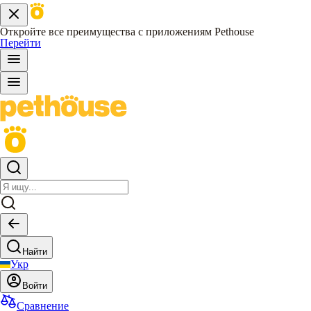
Откройте все преимущества с приложениям Pethouse
Перейти
Найти
Укр
Войти
Сравнение