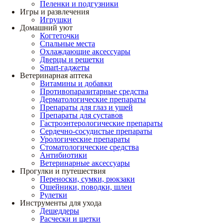
Пеленки и подгузники
Игры и развлечения
Игрушки
Домашний уют
Когтеточки
Спальные места
Охлаждающие аксессуары
Дверцы и решетки
Smart-гаджеты
Ветеринарная аптека
Витамины и добавки
Противопаразитарные средства
Дерматологические препараты
Препараты для глаз и ушей
Препараты для суставов
Гастроэнтерологические препараты
Сердечно-сосудистые препараты
Урологические препараты
Стоматологические средства
Антибиотики
Ветеринарные аксессуары
Прогулки и путешествия
Переноски, сумки, рюкзаки
Ошейники, поводки, шлеи
Рулетки
Инструменты для ухода
Дешеддеры
Расчески и щетки