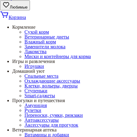
Любимые
Корзина
Кормление
Сухой корм
Ветеринарные диеты
Влажный корм
Заменители молока
Лакомства
Миски и контейнеры для корма
Игры и развлечения
Игрушки
Домашний уют
Спальные места
Охлаждающие аксессуары
Клетки, вольеры, дверцы
Ступеньки
Smart-гаджеты
Прогулки и путешествия
Амуниция
Рулетки
Переноски, сумки, рюкзаки
Автоаксессуары
Аксессуары для прогулок
Ветеринарная аптека
Витамины и добавки