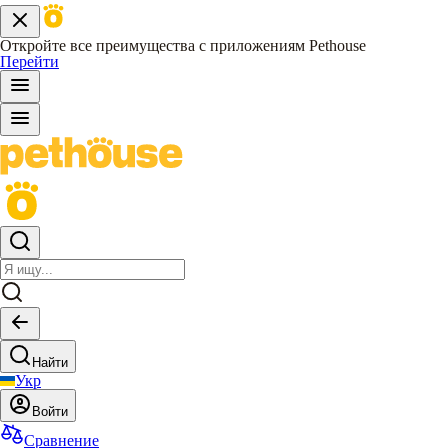
Откройте все преимущества с приложениям Pethouse
Перейти
Найти
Укр
Войти
Сравнение