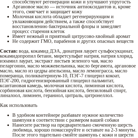
способствуют регенерации кожи и улучшают упругость
Аргановое масло — источник антиоксидантов и, кроме
этого, смягчает и защищает кожу
Молочная кислота обладает регенерирующим и
увлажняющим действием, а также способствует
восстановлению бактериальной флоры и замедляет
процесс старения клеток
Имеет нежный и приятный цитрусово-хвойный аромат
Не содержит ГМО, парабенов и других опасных веществ
Состав:
вода, кокамид ДЭА, динатрия лаурет сульфосукцинат,
кокамидопропил бетаин, миретсульфат натрия, натрия хлорид,
изоамил лаурат, экстракт листьев зеленого чая, масло
пеларгонии, масло можжевельника, масло бергамота, аргановое
масло, масло из цедры апельсина, масло лемонграсса, масло
померанца, поликватерниум-10, ПЭГ-7 глицерил кокоат,
ПЭГ-200, гидрогенизированный глицерил пальмитат,
ксантановая камедь, молочная кислота, лимонная кислота,
сорбиновая кислота, бензойная кислота, бензиловый спирт,
линалоол, лимонен, гераниол, цитраль, цитронеллол.
Как использовать
В удобном контейнере разбавьте нужное количество
шампуня в соответствии с размером вашей собаки
Нанесите раствор на предварительно смоченную шерсть
любимца, хорошо помассируйте и оставьте на 2-3 минуты.
После этого тщательно смойте шампунь с кожи и шерсти