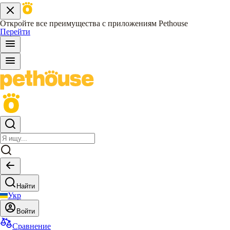
Откройте все преимущества с приложениям Pethouse
Перейти
Найти
Укр
Войти
Сравнение