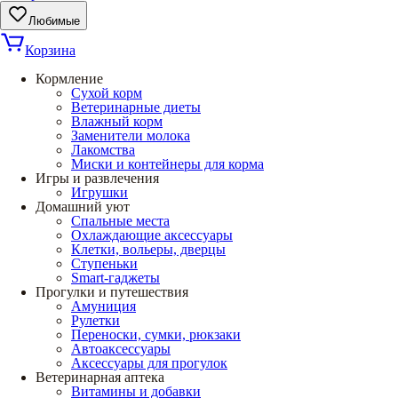
Любимые
Корзина
Кормление
Сухой корм
Ветеринарные диеты
Влажный корм
Заменители молока
Лакомства
Миски и контейнеры для корма
Игры и развлечения
Игрушки
Домашний уют
Спальные места
Охлаждающие аксессуары
Клетки, вольеры, дверцы
Ступеньки
Smart-гаджеты
Прогулки и путешествия
Амуниция
Рулетки
Переноски, сумки, рюкзаки
Автоаксессуары
Аксессуары для прогулок
Ветеринарная аптека
Витамины и добавки