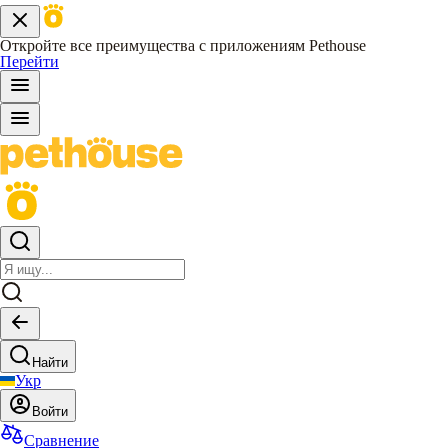
Откройте все преимущества с приложениям Pethouse
Перейти
Найти
Укр
Войти
Сравнение