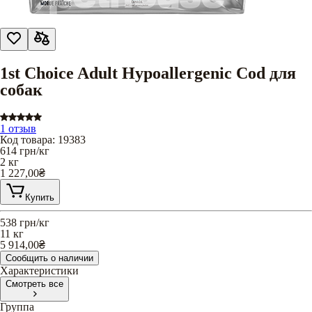
1st Choice Adult Hypoallergenic Cod для
собак
1 отзыв
Код товара
:
19383
614
грн/кг
2 кг
1 227,00
₴
Купить
538
грн/кг
11 кг
5 914,00
₴
Сообщить о наличии
Характеристики
Смотреть все
Группа