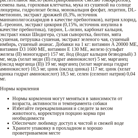
семена льна, гороховая клетчатка, мука из сушеной на солнце
люцерны, гидролизат белка, монокальция фосфат, лецитин, DL-
метионин, экстракт дрожжей (0,3%, источник
маннанолигосахаридов в качестве пребиотиков), натрия хлорид,
L-треонин, экстракт цикория (0,15%, источник инулина в
качестве пребиотика), таурин, L-лизин, карбонат кальция,
экстракт юкки Шидигера, сухая сыворотка, биотин, мята
сушеная, петрушка сушеная, экстракт зеленого чая, сушеный
имбирь, сушеный ананас. Добавки на 1 кг: витамин A 20000 МЕ,
витамин D3 1600 МЕ, витамин Е 130 МЕ, железо (сульфат
железа (II) моногидрат) 157 мг, йод (йодат кальция безводный) 3
мг, медь (хелат меди (II) гидрат аминокислот) 5 мг, марганец
(оксид марганца (II)) 19 мг, марганец (хелат марганца гидрат
аминокислот) 10,5 мг, цинк (оксид цинка) 117 мг, цинк (хелат
цинка гидрат аминокислот) 18,5 мг, селен (селенит натрия) 0,04
мг.
Нормы кормления
Нормы кормления могут меняться в зависимости от
возраста, активности и темперамента собаки
Избегайте перекармливания и следите за весом
животного, корректируя порцию корма при
необходимости
Обеспечьте любимцу доступ к чистой и свежей воде
Храните упаковку в прохладном и хорошо
проветриваемом месте