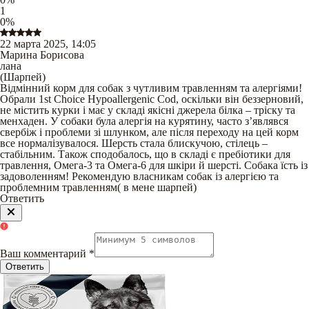
1
0
%
22 марта 2025, 14:05
Марина Борисова
лана
(
Шарпей
)
Відмінний корм для собак з чутливим травленням та алергіями!
Обрали 1st Choice Hypoallergenic Cod, оскільки він беззерновий,
не містить курки і має у складі якісні джерела білка – тріску та
менхаден. У собаки була алергія на курятину, часто з’являвся
свербіж і проблеми зі шлунком, але після переходу на цей корм
все нормалізувалося. Шерсть стала блискучою, стілець –
стабільним. Також сподобалось, що в складі є пребіотики для
травлення, Омега-3 та Омега-6 для шкіри й шерсті. Собака їсть із
задоволенням! Рекомендую власникам собак із алергією та
проблемним травленням( в мене шарпей)
Ответить
Ваш комментарий
*
Ответить