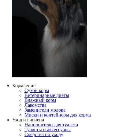
Кормление
Сухой корм
Ветеринарные диеты
Влажный корм
Лакомства
Заменители молока
Миски и контейнеры для корма
Уход и гигиена
Наполнители для туалета
Туалеты и аксессуары
Средства по уходу