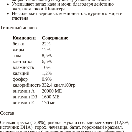
Уменьшает запах кала и мочи благодаря действию
экстракта юкки Шидигера
Не содержит зерновых компонентов, куриного жира и
глютена
Типичный анализ
Компонент
Содержание
белки
22%
жиры
12%
зола
8,5%
клетчатка
6,5%
влажность
10%
кальций
1,2%
фосфор
0,9%
калорийность
332,4 ккал/100гр
витамин A
20000 ME
витамин D3
1600 ME
витамин E
130 мг
Состав
Свежая треска (12,8%), рыбная мука из сельди менхэден (12,8%,
источник DHA), горох, чечевица, батат, гороховый крахмал,
растительное масло (консервированное смесью токоферолов),