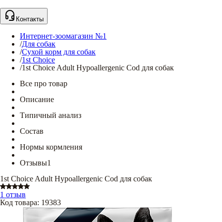
Контакты
Интернет-зоомагазин №1
/
Для собак
/
Сухой корм для собак
/
1st Choice
/
1st Choice Adult Hypoallergenic Cod для собак
Все про товар
Описание
Типичный анализ
Состав
Нормы кормления
Отзывы
1
1st Choice Adult Hypoallergenic Cod для собак
1 отзыв
Код товара
:
19383