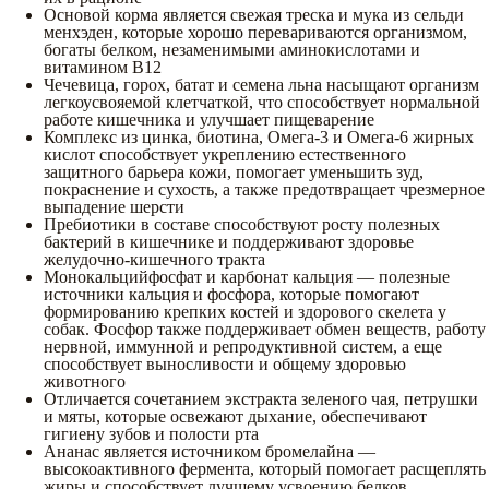
Основой корма является свежая треска и мука из сельди
менхэден, которые хорошо перевариваются организмом,
богаты белком, незаменимыми аминокислотами и
витамином В12
Чечевица, горох, батат и семена льна насыщают организм
легкоусвояемой клетчаткой, что способствует нормальной
работе кишечника и улучшает пищеварение
Комплекс из цинка, биотина, Омега-3 и Омега-6 жирных
кислот способствует укреплению естественного
защитного барьера кожи, помогает уменьшить зуд,
покраснение и сухость, а также предотвращает чрезмерное
выпадение шерсти
Пребиотики в составе способствуют росту полезных
бактерий в кишечнике и поддерживают здоровье
желудочно-кишечного тракта
Монокальцийфосфат и карбонат кальция — полезные
источники кальция и фосфора, которые помогают
формированию крепких костей и здорового скелета у
собак. Фосфор также поддерживает обмен веществ, работу
нервной, иммунной и репродуктивной систем, а еще
способствует выносливости и общему здоровью
животного
Отличается сочетанием экстракта зеленого чая, петрушки
и мяты, которые освежают дыхание, обеспечивают
гигиену зубов и полости рта
Ананас является источником бромелайна —
высокоактивного фермента, который помогает расщеплять
жиры и способствует лучшему усвоению белков