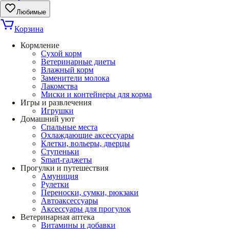
Любимые
Корзина
Кормление
Сухой корм
Ветеринарные диеты
Влажный корм
Заменители молока
Лакомства
Миски и контейнеры для корма
Игры и развлечения
Игрушки
Домашний уют
Спальные места
Охлаждающие аксессуары
Клетки, вольеры, дверцы
Ступеньки
Smart-гаджеты
Прогулки и путешествия
Амуниция
Рулетки
Переноски, сумки, рюкзаки
Автоаксессуары
Аксессуары для прогулок
Ветеринарная аптека
Витамины и добавки