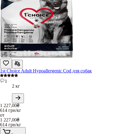
1st Choice Adult Hypoallergenic Cod для собак
1
2 кг
1 227,00
₴
614
грн/кг
от
1 227,00
₴
614
грн/кг