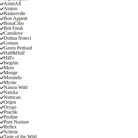
AnimAll
Araton
Baskerville
Bon Appetit
BonaCibo
Brit Fresh
Carnilove
Dolina Noteci
Gemon
Green Petfood
Half&Half
Hill's
Isegrim
Mera
Monge
Morando
Mystic
Natura Wild
Natyka
Nutrican
Orijen
Orygo
Practik
Profine
Pure Nurture
Reflex
Schesir
Taste of the Wild