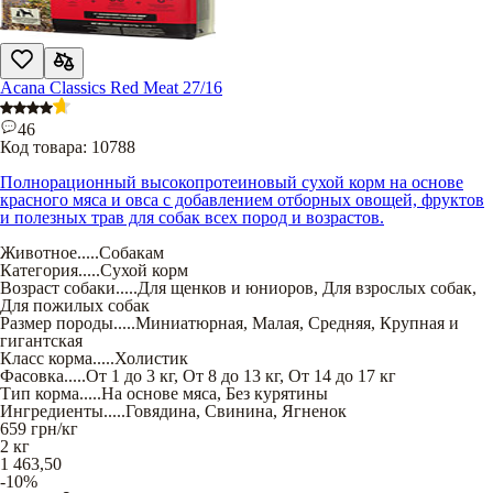
Acana Classics Red Meat 27/16
46
Код товара:
10788
Полнорационный высокопротеиновый сухой корм на основе
красного мяса и овса с добавлением отборных овощей, фруктов
и полезных трав для собак всех пород и возрастов.
Животное
.....
Собакам
Категория
.....
Сухой корм
Возраст собаки
.....
Для щенков и юниоров
,
Для взрослых собак
,
Для пожилых собак
Размер породы
.....
Миниатюрная
,
Малая
,
Средняя
,
Крупная и
гигантская
Класс корма
.....
Холистик
Фасовка
.....
От 1 до 3 кг
,
От 8 до 13 кг
,
От 14 до 17 кг
Тип корма
.....
На основе мяса
,
Без курятины
Ингредиенты
.....
Говядина
,
Свинина
,
Ягненок
659
грн/кг
2 кг
1 463,50
-10%