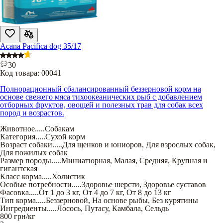
Acana Pacifica dog 35/17
30
Код товара:
00041
Полнорационный сбалансированный беззерновой корм на
основе свежего мяса тихоокеанических рыб с добавлением
отборных фруктов, овощей и полезных трав для собак всех
пород и возрастов.
Животное
.....
Собакам
Категория
.....
Сухой корм
Возраст собаки
.....
Для щенков и юниоров
,
Для взрослых собак
,
Для пожилых собак
Размер породы
.....
Миниатюрная
,
Малая
,
Средняя
,
Крупная и
гигантская
Класс корма
.....
Холистик
Особые потребности
.....
Здоровье шерсти
,
Здоровье суставов
Фасовка
.....
От 1 до 3 кг
,
От 4 до 7 кг
,
От 8 до 13 кг
Тип корма
.....
Беззерновой
,
На основе рыбы
,
Без курятины
Ингредиенты
.....
Лосось
,
Путасу
,
Камбала
,
Сельдь
800
грн/кг