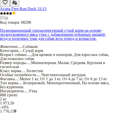
Acana Free-Run Duck 31/15
55
Код товара:
08298
Полнорационный гипоаллергенный сухой корм на основе
легкоусвояемого мяса утки с добавлением отборных овощей,
ягод и полезных трав для собак всех пород и возрастов.
Животное
.....
Собакам
Категория
.....
Сухой корм
Возраст собаки
.....
Для щенков и юниоров
,
Для взрослых собак
,
Для пожилых собак
Размер породы
.....
Миниатюрная
,
Малая
,
Средняя
,
Крупная и
гигантская
Класс корма
.....
Холистик
Особые потребности
.....
Чувствительный желудок
Фасовка
.....
Менее 1 кг
,
От 1 до 3 кг
,
От 4 до 7 кг
,
От 8 до 13 кг
Тип корма
.....
Беззерновой
,
Монопротеиновый
,
На основе мяса
,
Без курятины
Ингредиенты
.....
Утка
888
грн/кг
2 кг
1 973,50
-10%
1 776,15
₴