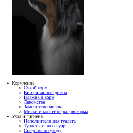
Кормление
Сухой корм
Ветеринарные диеты
Влажный корм
Лакомства
Заменители молока
Миски и контейнеры для корма
Уход и гигиена
Наполнители для туалета
Туалеты и аксессуары
Средства по уходу