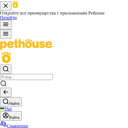
Откройте все преимущества с приложениям Pethouse
Перейти
Найти
Укр
Войти
Сравнение