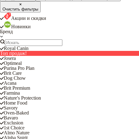
Очистить фильтры
Акции и скидки
Новинки
Бренд
Royal Canin
Топ продаж!
Josera
Optimeal
Purina Pro Plan
Brit Care
Dog Chow
Acana
Brit Premium
Farmina
Nature's Protection
Home Food
Savory
Oven-Baked
Bavaro
Exclusion
1st Choice
Almo Nature
Alpha Spirit