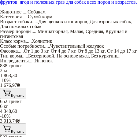
фруктов, ягод и полезных трав для собак всех пород и возрастов.
Животное
.....
Собакам
Категория
.....
Сухой корм
Возраст собаки
.....
Для щенков и юниоров
,
Для взрослых собак
,
Для пожилых собак
Размер породы
.....
Миниатюрная
,
Малая
,
Средняя
,
Крупная и
гигантская
Класс корма
.....
Холистик
Особые потребности
.....
Чувствительный желудок
Фасовка
.....
От 1 до 3 кг
,
От 4 до 7 кг
,
От 8 до 13 кг
,
От 14 до 17 кг
Тип корма
.....
Беззерновой
,
На основе мяса
,
Без курятины
Ингредиенты
.....
Ягненок
838
грн/кг
2 кг
1 863,30
-10%
1 676,97
₴
Купить
652
грн/кг
6 кг
4 348,60
-10%
3 913,74
₴
Купить