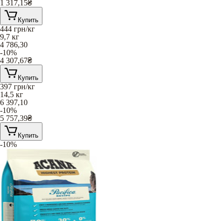
1 317,15
₴
Купить
444
грн/кг
9,7 кг
4 786,30
-10%
4 307,67
₴
Купить
397
грн/кг
14,5 кг
6 397,10
-10%
5 757,39
₴
Купить
-10%