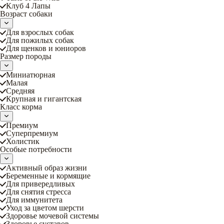
Клуб 4 Лапы
Возраст собаки
Для взрослых собак
Для пожилых собак
Для щенков и юниоров
Размер породы
Миниатюрная
Малая
Средняя
Крупная и гигантская
Класс корма
Премиум
Суперпремиум
Холистик
Особые потребности
Активный образ жизни
Беременные и кормящие
Для привередливых
Для снятия стресса
Для иммунитета
Уход за цветом шерсти
Здоровье мочевой системы
Здоровье суставов