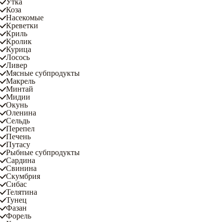
Утка
Коза
Насекомые
Креветки
Криль
Кролик
Курица
Лосось
Ливер
Мясные субпродукты
Макрель
Минтай
Мидии
Окунь
Оленина
Сельдь
Перепел
Печень
Путасу
Рыбные субпродукты
Сардина
Свинина
Скумбрия
Сибас
Телятина
Тунец
Фазан
Форель