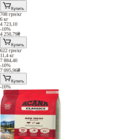
Купить
708
грн/кг
6 кг
4 723,10
-10%
4 250,79
₴
Купить
622
грн/кг
11,4 кг
7 884,40
-10%
7 095,96
₴
Купить
-10%