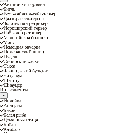
Английский бульдог
Бигль
Вест-хайленд-уайт-терьер
Джек-рассел-терьер
Золотистый ретривер
Йоркширский терьер
Лабрадор ретривер
Мальтийская болонка
Мопс
Немецкая овчарка
Померанский шпиц
Пудель
Сибирский хаски
Такса
Французский бульдог
Чихуахуа
Ши-тцу
Шнауцер
Ингредиенты
Индейка
Анчоусы
Бизон
Белая рыба
Домашняя птица
Кабан
Камбала