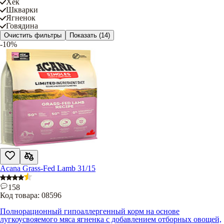
Хек
Шкварки
Ягненок
Говядина
Очистить фильтры
Показать
(14)
-10%
Acana Grass-Fed Lamb 31/15
158
Код товара:
08596
Полнорационный гипоаллергенный корм на основе
лугкоусвояемого мяса ягненка с добавлением отборных овощей,