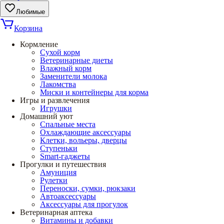
Любимые
Корзина
Кормление
Сухой корм
Ветеринарные диеты
Влажный корм
Заменители молока
Лакомства
Миски и контейнеры для корма
Игры и развлечения
Игрушки
Домашний уют
Спальные места
Охлаждающие аксессуары
Клетки, вольеры, дверцы
Ступеньки
Smart-гаджеты
Прогулки и путешествия
Амуниция
Рулетки
Переноски, сумки, рюкзаки
Автоаксессуары
Аксессуары для прогулок
Ветеринарная аптека
Витамины и добавки