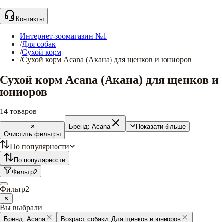
Контакты
Интернет-зоомагазин №1
/
Для собак
/
Сухой корм
/
Сухой корм Acana (Акана) для щенков и юниоров
Сухой корм Acana (Акана) для щенков и
юниоров
14
товаров
Бренд:
Acana
Показати більше
Очистить фильтры
По популярности
По популярности
Фильтр
2
Фильтр
2
Вы выбрали
Бренд:
Acana
Возраст собаки:
Для щенков и юниоров