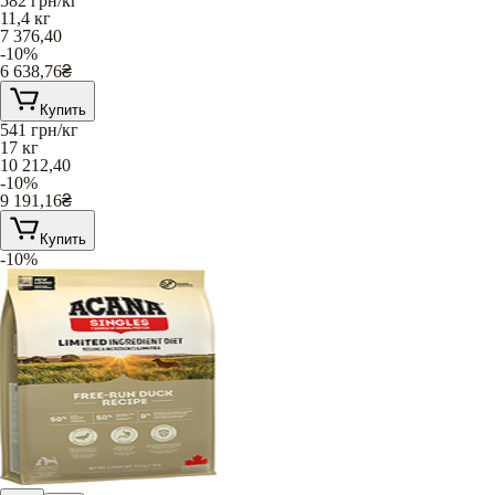
582
грн/кг
11,4 кг
7 376,40
-10%
6 638,76
₴
Купить
541
грн/кг
17 кг
10 212,40
-10%
9 191,16
₴
Купить
-10%