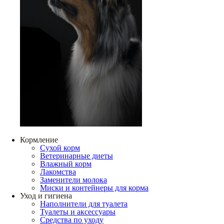
Кормление
Сухой корм
Ветеринарные диеты
Влажный корм
Лакомства
Заменители молока
Миски и контейнеры для корма
Уход и гигиена
Наполнители для туалета
Туалеты и аксессуары
Средства по уходу