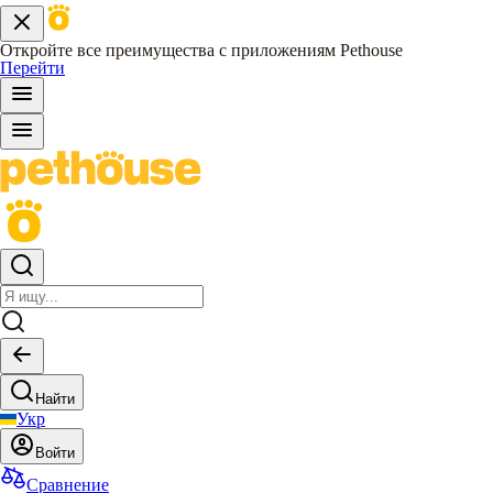
Откройте все преимущества с приложениям Pethouse
Перейти
Найти
Укр
Войти
Сравнение