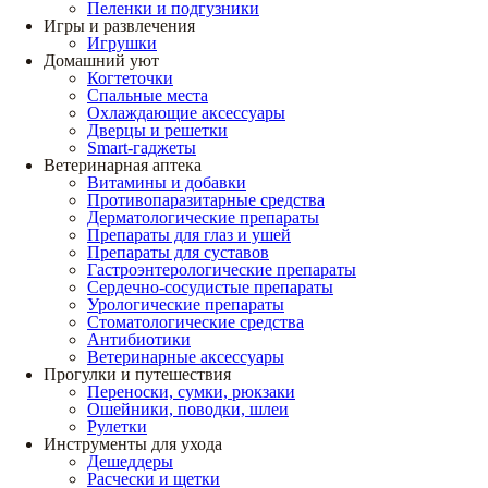
Пеленки и подгузники
Игры и развлечения
Игрушки
Домашний уют
Когтеточки
Спальные места
Охлаждающие аксессуары
Дверцы и решетки
Smart-гаджеты
Ветеринарная аптека
Витамины и добавки
Противопаразитарные средства
Дерматологические препараты
Препараты для глаз и ушей
Препараты для суставов
Гастроэнтерологические препараты
Сердечно-сосудистые препараты
Урологические препараты
Стоматологические средства
Антибиотики
Ветеринарные аксессуары
Прогулки и путешествия
Переноски, сумки, рюкзаки
Ошейники, поводки, шлеи
Рулетки
Инструменты для ухода
Дешеддеры
Расчески и щетки