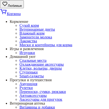
Любимые
Корзина
Кормление
Сухой корм
Ветеринарные диеты
Влажный корм
Заменители молока
Лакомства
Миски и контейнеры для корма
Игры и развлечения
Игрушки
Домашний уют
Спальные места
Охлаждающие аксессуары
Клетки, вольеры, дверцы
Ступеньки
Smart-гаджеты
Прогулки и путешествия
Амуниция
Рулетки
Переноски, сумки, рюкзаки
Автоаксессуары
Аксессуары для прогулок
Ветеринарная аптека
Витамины и добавки