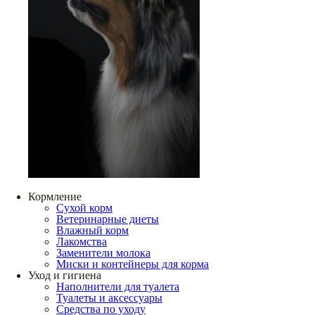
Кормление
Сухой корм
Ветеринарные диеты
Влажный корм
Лакомства
Заменители молока
Миски и контейнеры для корма
Уход и гигиена
Наполнители для туалета
Туалеты и аксессуары
Средства по уходу