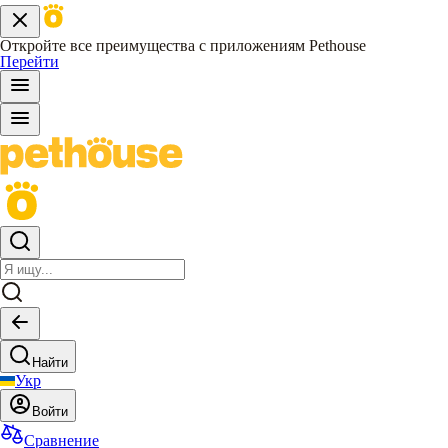
Откройте все преимущества с приложениям Pethouse
Перейти
Найти
Укр
Войти
Сравнение