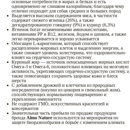
основные потребности в жирах и белках и есть
одновременно не слишком калорийным, благодаря чему
отлично подходит для собак средних и больших пород
Выделяется высоким содержанием мяса, в частности
содержит свежего ягненка (26%), а также
дегидратированную говядину (9%) и курицу (6,3%)
Ягненок богат незаменимыми аминокислотами,
витаминами РР и В12, железом, йодом и цинком, а также
легко переваривается и хорошо усваивается
Обогащен L-карнитином, который способствует
расщеплению жировых клеток и выделению энергии, а
также снижает уровень холестерина, что оздоровительно
влияет на сердечно-сосудистую систему
Куриный жир — источник ненасыщенных жирных кислот
Омега-3 и Омега-6, положительно влияющих на мозговую
активность, укрепляющих сердечно-сосудистую систему, а
также помогающих сохранить здоровье кожи и блеск
шерсти
С добавлением дрожжей и клетчатки из природных
ингредиентов (инулин из цикория и свекольный жом),
способствующих нормальному пищеварению и
укреплению иммунитета
Не содержит ГМО, искусственных красителей и
консервантов
Значительная часть прибыли по продаже продукции
бренда
Almo Nature
используется на мероприятия по
защите биоразнообразия и борьбе с изменением климата