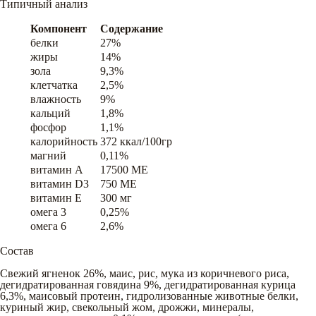
Типичный анализ
Компонент
Содержание
белки
27%
жиры
14%
зола
9,3%
клетчатка
2,5%
влажность
9%
кальций
1,8%
фосфор
1,1%
калорийность
372 ккал/100гр
магний
0,11%
витамин A
17500 ME
витамин D3
750 ME
витамин E
300 мг
омега 3
0,25%
омега 6
2,6%
Состав
Свежий ягненок 26%, маис, рис, мука из коричневого риса,
дегидратированная говядина 9%, дегидратированная курица
6,3%, маисовый протеин, гидролизованные животные белки,
куриный жир, свекольный жом, дрожжи, минералы,