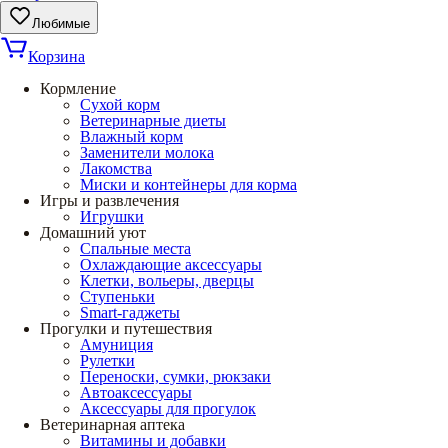
Любимые
Корзина
Кормление
Сухой корм
Ветеринарные диеты
Влажный корм
Заменители молока
Лакомства
Миски и контейнеры для корма
Игры и развлечения
Игрушки
Домашний уют
Спальные места
Охлаждающие аксессуары
Клетки, вольеры, дверцы
Ступеньки
Smart-гаджеты
Прогулки и путешествия
Амуниция
Рулетки
Переноски, сумки, рюкзаки
Автоаксессуары
Аксессуары для прогулок
Ветеринарная аптека
Витамины и добавки