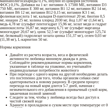
маннанолигосахариды 0,1%, инулин из цикория (источник
ФОС) 0,1%. Добавки на 1 кг: витамин А 17500 МЕ, витамин D3
750 МЕ, витамин Е 300 мг, витамин В1 12 мг, витамин В2 14 мг,
витамин В6 12 мг, витамин В12 0,15 мг, витамин К3 1 мг,
фолиевая кислота 1 мг, кальция D-пантотенат 20 мг, биотин 0,5
мг, ниацин 25 мг, холина хлорид 2030 мг, йод 1,07 мг (1,64 мг),
медь 4,78 мг (сульфат пентогидрат 15,96 мг, хелат меди и гидрат
аминокислоты 16,87 мг, марганец 6,71 мг (сульфат марганца
моногидрат 20,67 мг), цинк 52,5 мг (сульфат моногидрат 125,74
мг, белковый) гидролизат хелата цинка 151,37 мг), селен 0,03 мг
(11,38 мг), L-карнитин 50 мг.
Нормы кормления
Давайте из расчета возраста, веса и физической
активности любимца минимум дважды в день.
Соблюдайте рекомендованные нормы кормления,
указанные в таблице на упаковке, но учитывайте
индивидуальные потребности животного
При переходе с одного корма на другой необходимо делать
это постепенно для того, чтобы организм собаки смог
адаптироваться к новому рациону. В среднем процесс
перехода на новый корм длится 5-7 дней, начиная с
незначительного его добавления в привычный сухой корм,
заканчивая полной заменой
Следите за тем, чтобы у любимца всегда был доступ к
чистой свежей воде
Храните в прохладном и сухом месте при температуре от 0