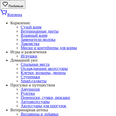
Любимые
Корзина
Кормление
Сухой корм
Ветеринарные диеты
Влажный корм
Заменители молока
Лакомства
Миски и контейнеры для корма
Игры и развлечения
Игрушки
Домашний уют
Спальные места
Охлаждающие аксессуары
Клетки, вольеры, дверцы
Ступеньки
Smart-гаджеты
Прогулки и путешествия
Амуниция
Рулетки
Переноски, сумки, рюкзаки
Автоаксессуары
Аксессуары для прогулок
Ветеринарная аптека
Витамины и добавки