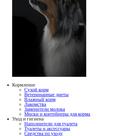
Кормление
Сухой корм
Ветеринарные диеты
Влажный корм
Лакомства
Заменители молока
Миски и контейнеры для корма
Уход и гигиена
Наполнители для туалета
Туалеты и аксессуары
Средства по уходу