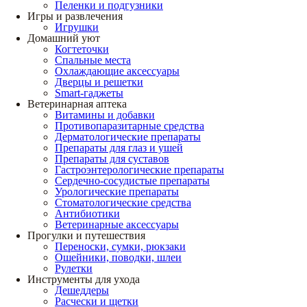
Пеленки и подгузники
Игры и развлечения
Игрушки
Домашний уют
Когтеточки
Спальные места
Охлаждающие аксессуары
Дверцы и решетки
Smart-гаджеты
Ветеринарная аптека
Витамины и добавки
Противопаразитарные средства
Дерматологические препараты
Препараты для глаз и ушей
Препараты для суставов
Гастроэнтерологические препараты
Сердечно-сосудистые препараты
Урологические препараты
Стоматологические средства
Антибиотики
Ветеринарные аксессуары
Прогулки и путешествия
Переноски, сумки, рюкзаки
Ошейники, поводки, шлеи
Рулетки
Инструменты для ухода
Дешеддеры
Расчески и щетки