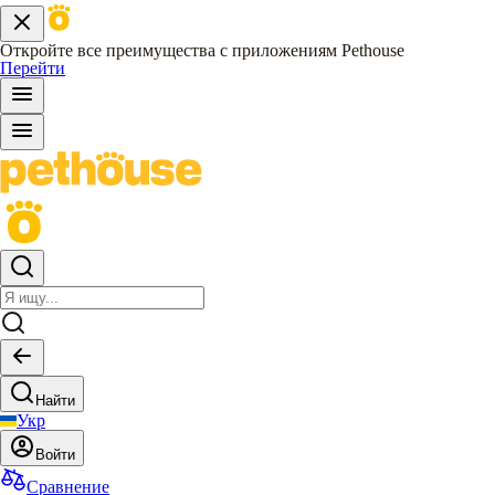
Откройте все преимущества с приложениям Pethouse
Перейти
Найти
Укр
Войти
Сравнение