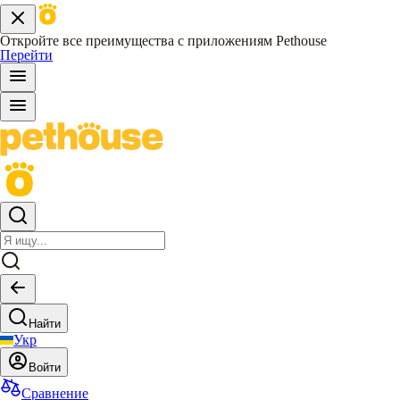
Откройте все преимущества с приложениям Pethouse
Перейти
Найти
Укр
Войти
Сравнение