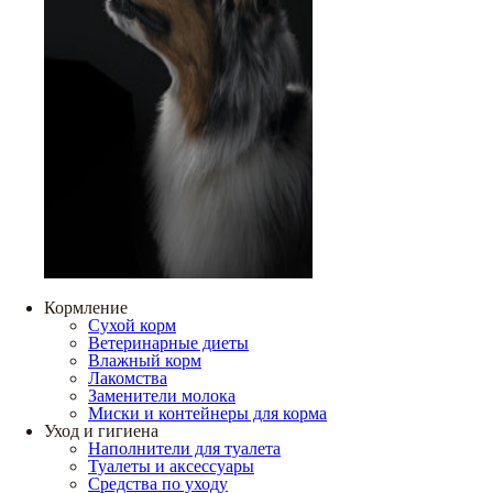
Кормление
Сухой корм
Ветеринарные диеты
Влажный корм
Лакомства
Заменители молока
Миски и контейнеры для корма
Уход и гигиена
Наполнители для туалета
Туалеты и аксессуары
Средства по уходу