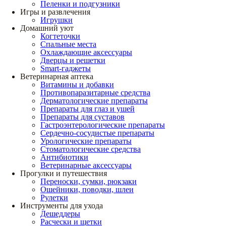
Пеленки и подгузники
Игры и развлечения
Игрушки
Домашний уют
Когтеточки
Спальные места
Охлаждающие аксессуары
Дверцы и решетки
Smart-гаджеты
Ветеринарная аптека
Витамины и добавки
Противопаразитарные средства
Дерматологические препараты
Препараты для глаз и ушей
Препараты для суставов
Гастроэнтерологические препараты
Сердечно-сосудистые препараты
Урологические препараты
Стоматологические средства
Антибиотики
Ветеринарные аксессуары
Прогулки и путешествия
Переноски, сумки, рюкзаки
Ошейники, поводки, шлеи
Рулетки
Инструменты для ухода
Дешеддеры
Расчески и щетки