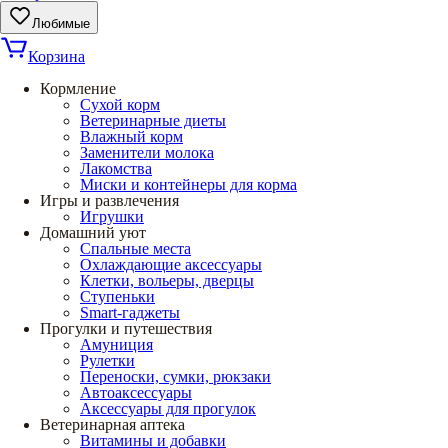
Любимые
Корзина
Кормление
Сухой корм
Ветеринарные диеты
Влажный корм
Заменители молока
Лакомства
Миски и контейнеры для корма
Игры и развлечения
Игрушки
Домашний уют
Спальные места
Охлаждающие аксессуары
Клетки, вольеры, дверцы
Ступеньки
Smart-гаджеты
Прогулки и путешествия
Амуниция
Рулетки
Переноски, сумки, рюкзаки
Автоаксессуары
Аксессуары для прогулок
Ветеринарная аптека
Витамины и добавки