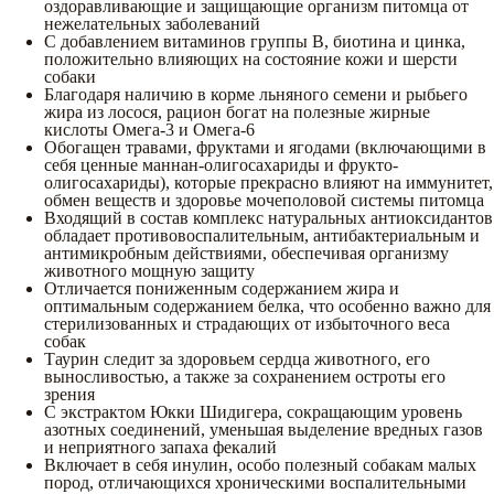
оздоравливающие и защищающие организм питомца от
нежелательных заболеваний
С добавлением витаминов группы В, биотина и цинка,
положительно влияющих на состояние кожи и шерсти
собаки
Благодаря наличию в корме льняного семени и рыбьего
жира из лосося, рацион богат на полезные жирные
кислоты Омега-3 и Омега-6
Обогащен травами, фруктами и ягодами (включающими в
себя ценные маннан-олигосахариды и фрукто-
олигосахариды), которые прекрасно влияют на иммунитет,
обмен веществ и здоровье мочеполовой системы питомца
Входящий в состав комплекс натуральных антиоксидантов
обладает противовоспалительным, антибактериальным и
антимикробным действиями, обеспечивая организму
животного мощную защиту
Отличается пониженным содержанием жира и
оптимальным содержанием белка, что особенно важно для
стерилизованных и страдающих от избыточного веса
собак
Таурин следит за здоровьем сердца животного, его
выносливостью, а также за сохранением остроты его
зрения
С экстрактом Юкки Шидигера, сокращающим уровень
азотных соединений, уменьшая выделение вредных газов
и неприятного запаха фекалий
Включает в себя инулин, особо полезный собакам малых
пород, отличающихся хроническими воспалительными