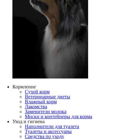
Кормление
Сухой корм
Ветеринарные диеты
Влажный корм
Лакомства
Заменители молока
Миски и контейнеры для корма
Уход и гигиена
Наполнители для туалета
Туалеты и аксессуары
Средства по уходу