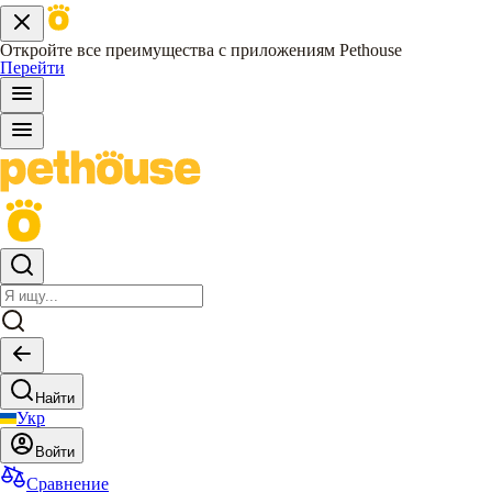
Откройте все преимущества с приложениям Pethouse
Перейти
Найти
Укр
Войти
Сравнение