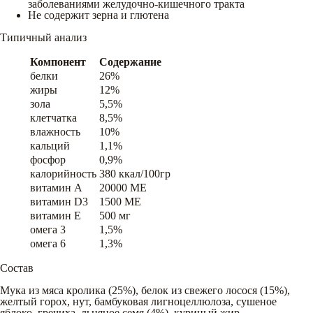
заболеваниями желудочно-кишечного тракта
Не содержит зерна и глютена
Типичный анализ
Компонент
Содержание
белки
26%
жиры
12%
зола
5,5%
клетчатка
8,5%
влажность
10%
кальций
1,1%
фосфор
0,9%
калорийность
380 ккал/100гр
витамин A
20000 ME
витамин D3
1500 ME
витамин E
500 мг
омега 3
1,5%
омега 6
1,3%
Состав
Мука из мяса кролика (25%), белок из свежего лосося (15%),
желтый горох, нут, бамбуковая лигноцеллюлоза, сушеное
яблоко, гречиха, льняное семя (4%), куриный жир