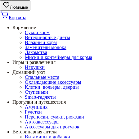
Любимые
Корзина
Кормление
Сухой корм
Ветеринарные диеты
Влажный корм
Заменители молока
Лакомства
Миски и контейнеры для корма
Игры и развлечения
Игрушки
Домашний уют
Спальные места
Охлаждающие аксессуары
Клетки, вольеры, дверцы
Ступеньки
Smart-гаджеты
Прогулки и путешествия
Амуниция
Рулетки
Переноски, сумки, рюкзаки
Автоаксессуары
Аксессуары для прогулок
Ветеринарная аптека
Витамины и добавки