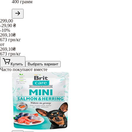
400 грамм
299,00
-29,90
₴
-10%
269,10
₴
673
грн/кг
от
269,10
₴
673
грн/кг
Купить
Выбрать вариант
Часто покупают вместе