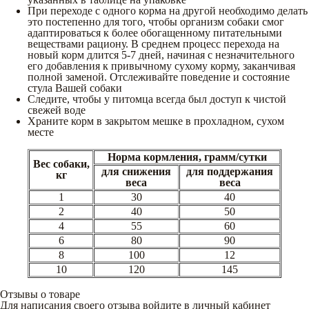
При переходе с одного корма на другой необходимо делать
это постепенно для того, чтобы организм собаки смог
адаптироваться к более обогащенному питательными
веществами рациону. В среднем процесс перехода на
новый корм длится 5-7 дней, начиная с незначительного
его добавления к привычному сухому корму, заканчивая
полной заменой. Отслеживайте поведение и состояние
стула Вашей собаки
Следите, чтобы у питомца всегда был доступ к чистой
свежей воде
Храните корм в закрытом мешке в прохладном, сухом
месте
Норма кормления, грамм/сутки
Вес собаки,
для снижения
для поддержания
кг
веса
веса
1
30
40
2
40
50
4
55
60
6
80
90
8
100
12
10
120
145
Отзывы о товаре
Для написания своего отзыва войдите в личный кабинет