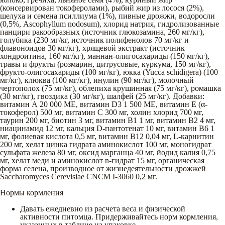
(консервирован токоферолами), рыбий жир из лосося (2%),
шелуха и семена псиллиума (1%), пивные дрожжи, водоросли
(0,5%, Ascophyllum nodosum), хлорид натрия, гидролизованные
панцири ракообразных (источник глюкозамина, 260 мг/кг),
голубика (230 мг/кг, источник полифенолов 70 мг/кг и
флавоноидов 30 мг/кг), хрящевой экстракт (источник
хондроитина, 160 мг/кг), маннан-олигосахариды (150 мг/кг),
травы и фрукты (розмарин, цитрусовые, куркума, 150 мг/кг),
фрукто-олигосахариды (100 мг/кг), юкка (Yucca schidigera) (100
мг/кг), клюква (100 мг/кг), инулин (90 мг/кг), молочный
чертополох (75 мг/кг), облепиха крушинная (75 мг/кг), ромашка
(30 мг/кг), гвоздика (30 мг/кг), шалфей (25 мг/кг). Добавки:
витамин А 20 000 ME, витамин D3 1 500 ME, витамин E (α-
токоферол) 500 мг, витамин С 300 мг, холин хлорид 700 мг,
таурин 200 мг, биотин 3 мг, витамин В1 1 мг, витамин В2 4 мг,
ниацинамид 12 мг, кальция D-пантотенат 10 мг, витамин В6 1
мг, фолиевая кислота 0,5 мг, витамин В12 0,04 мг, L-карнитин
200 мг, хелат цинка гидрата аминокислот 100 мг, моногидрат
сульфата железа 80 мг, оксид марганца 40 мг, йодид калия 0,75
мг, хелат меди и аминокислот n-гидрат 15 мг, органическая
форма селена, производное от жизнедеятельности дрожжей
Saccharomyces Cerevisiae CNCM I-3060 0,2 мг.
Нормы кормления
Давать ежедневно из расчета веса и физической
активности питомца. Придерживайтесь норм кормления,
указанных в таблице на упаковке