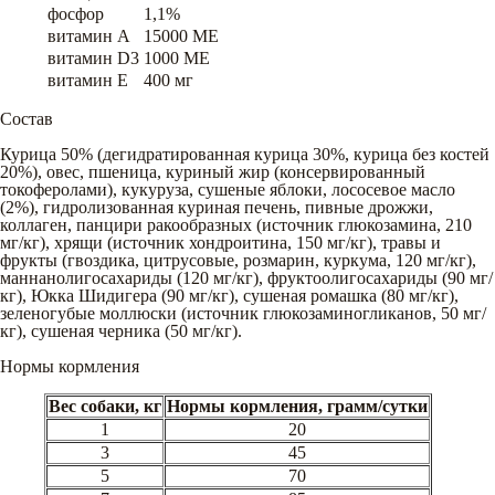
фосфор
1,1%
витамин A
15000 ME
витамин D3
1000 ME
витамин E
400 мг
Состав
Курица 50% (дегидратированная курица 30%, курица без костей
20%), овес, пшеница, куриный жир (консервированный
токоферолами), кукуруза, сушеные яблоки, лососевое масло
(2%), гидролизованная куриная печень, пивные дрожжи,
коллаген, панцири ракообразных (источник глюкозамина, 210
мг/кг), хрящи (источник хондроитина, 150 мг/кг), травы и
фрукты (гвоздика, цитрусовые, розмарин, куркума, 120 мг/кг),
маннанолигосахариды (120 мг/кг), фруктоолигосахариды (90 мг/
кг), Юкка Шидигера (90 мг/кг), сушеная ромашка (80 мг/кг),
зеленогубые моллюски (источник глюкозаминогликанов, 50 мг/
кг), сушеная черника (50 мг/кг).
Нормы кормления
Вес собаки, кг
Нормы кормления, грамм/сутки
1
20
3
45
5
70