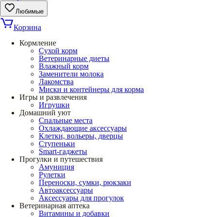
Любимые
Корзина
Кормление
Сухой корм
Ветеринарные диеты
Влажный корм
Заменители молока
Лакомства
Миски и контейнеры для корма
Игры и развлечения
Игрушки
Домашний уют
Спальные места
Охлаждающие аксессуары
Клетки, вольеры, дверцы
Ступеньки
Smart-гаджеты
Прогулки и путешествия
Амуниция
Рулетки
Переноски, сумки, рюкзаки
Автоаксессуары
Аксессуары для прогулок
Ветеринарная аптека
Витамины и добавки