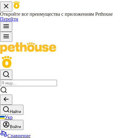
Откройте все преимущества с приложениям Pethouse
Перейти
Найти
Укр
Войти
Сравнение