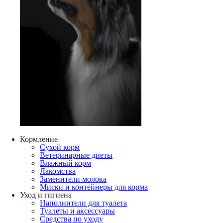
Кормление
Сухой корм
Ветеринарные диеты
Влажный корм
Лакомства
Заменители молока
Миски и контейнеры для корма
Уход и гигиена
Наполнители для туалета
Туалеты и аксессуары
Средства по уходу