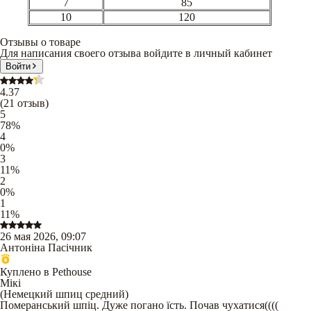
7
85
10
120
Отзывы о товаре
Для написания своего отзыва войдите в личный кабинет
Войти
4.37
(
21
отзыв
)
5
78
%
4
0
%
3
11
%
2
0
%
1
11
%
26 мая 2026, 09:07
Антоніна Пасічник
Куплено в Pethouse
Мікі
(
Немецкий шпиц средний
)
Померанський шпіц. Дуже погано їсть. Почав чухатися((((