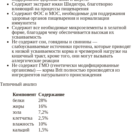
Содержит экстракт юкки Шидигера, благотворно
влияющий на процессы пищеварения
Содержит ФОС и МОС, необходимые для поддержания
здоровья органов пищеварения и нормализации
иммунитета
Содержит все необходимые микроэелементы в хелатной
форме, благодаря чему обеспечивается высокая их
усваиваемость
Не содержит сои, говядины и свинины —
слабоусваиваемые источники протеина, которые приводят
к низкой усваиваемости корма и чрезмерной нагрузке на
кишечный тракт, кроме того, они могут вызывать
аллергические реакции
Не содержит ГМО (генетически модифицированные
организмы) — корма Brit полностью производятся из
ингредиентов натурального происхождения
Типичный анализ
Компонент
Содержание
белки
28%
жиры
16%
зола
7,2%
клетчатка
2,5%
влажность
10%
кальций
1,5%