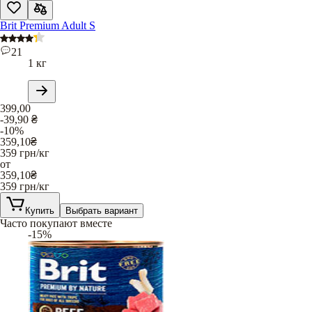
Brit Premium Adult S
21
1 кг
399,00
-39,90
₴
-10%
359,10
₴
359
грн/кг
от
359,10
₴
359
грн/кг
Купить
Выбрать вариант
Часто покупают вместе
-15%