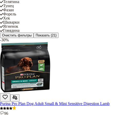
Телятина
Тунец
Фазан
Форель
Хек
Шкварки
Ягненок
Говядина
Очистить фильтры
Показать
(21)
-30%
Purina Pro Plan Dog Adult Small & Mini Sensitive Digestion Lamb
96