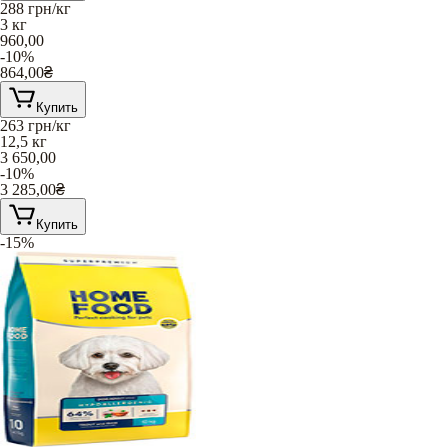
288
грн/кг
3 кг
960,00
-10%
864,00
₴
Купить
263
грн/кг
12,5 кг
3 650,00
-10%
3 285,00
₴
Купить
-15%