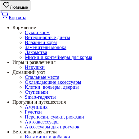
Любимые
Корзина
Кормление
Сухой корм
Ветеринарные диеты
Влажный корм
Заменители молока
Лакомства
Миски и контейнеры для корма
Игры и развлечения
Игрушки
Домашний уют
Спальные места
Охлаждающие аксессуары
Клетки, вольеры, дверцы
Ступеньки
Smart-гаджеты
Прогулки и путешествия
Амуниция
Рулетки
Переноски, сумки, рюкзаки
Автоаксессуары
Аксессуары для прогулок
Ветеринарная аптека
Витамины и добавки