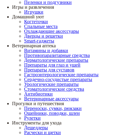
Пеленки и подгузники
Игры и развлечения
Игрушки
Домашний уют
Когтеточки
Спальные места
Охлаждающие аксессуары
Дверцы и решетки
Smart-гаджеты
Ветеринарная аптека
Витамины и добавки
Противопаразитарные средства
Дерматологические препараты
Препараты для глаз и ушей
Препараты для суставов
Гастроэнтерологические препараты
Сердечно-сосудистые препараты
Урологические препараты
Стоматологические средства
Антибиотики
Ветеринарные аксессуары
Прогулки и путешествия
Переноски, сумки, рюкзаки
Ошейники, поводки, шлеи
Рулетки
Инструменты для ухода
Дешеддеры
Расчески и щетки