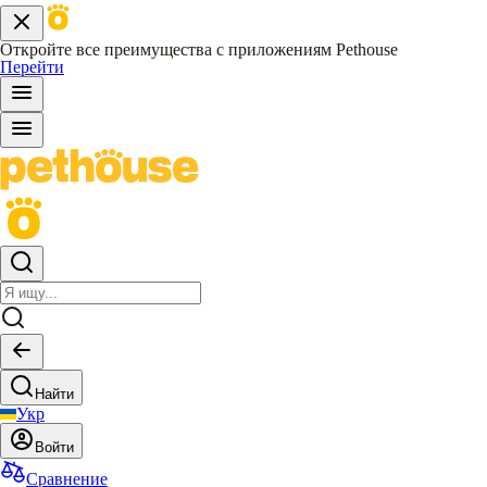
Откройте все преимущества с приложениям Pethouse
Перейти
Найти
Укр
Войти
Сравнение