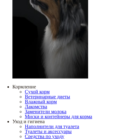
Кормление
Сухой корм
Ветеринарные диеты
Влажный корм
Лакомства
Заменители молока
Миски и контейнеры для корма
Уход и гигиена
Наполнители для туалета
Туалеты и аксессуары
Средства по уходу