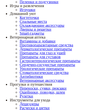
Пеленки и подгузники
Игры и развлечения
Игрушки
Домашний уют
Когтеточки
Спальные места
Охлаждающие аксессуары
Дверцы и решетки
Smart-гаджеты
Ветеринарная аптека
Витамины и добавки
Противопаразитарные средства
Дерматологические препараты
Препараты для глаз и ушей
Препараты для суставов
Гастроэнтерологические препараты
Сердечно-сосудистые препараты
Урологические препараты
Стоматологические средства
Антибиотики
Ветеринарные аксессуары
Прогулки и путешествия
Переноски, сумки, рюкзаки
Ошейники, поводки, шлеи
Рулетки
Инструменты для ухода
Дешеддеры
Расчески и щетки