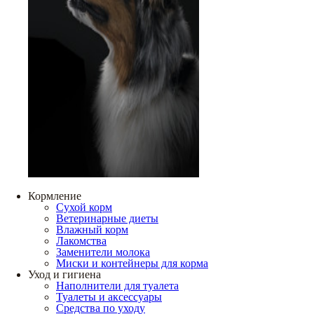
Кормление
Сухой корм
Ветеринарные диеты
Влажный корм
Лакомства
Заменители молока
Миски и контейнеры для корма
Уход и гигиена
Наполнители для туалета
Туалеты и аксессуары
Средства по уходу