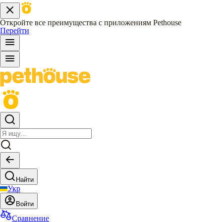
Откройте все преимущества с приложениям Pethouse
Перейти
Найти
Укр
Войти
Сравнение