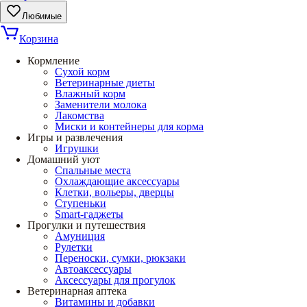
Любимые
Корзина
Кормление
Сухой корм
Ветеринарные диеты
Влажный корм
Заменители молока
Лакомства
Миски и контейнеры для корма
Игры и развлечения
Игрушки
Домашний уют
Спальные места
Охлаждающие аксессуары
Клетки, вольеры, дверцы
Ступеньки
Smart-гаджеты
Прогулки и путешествия
Амуниция
Рулетки
Переноски, сумки, рюкзаки
Автоаксессуары
Аксессуары для прогулок
Ветеринарная аптека
Витамины и добавки