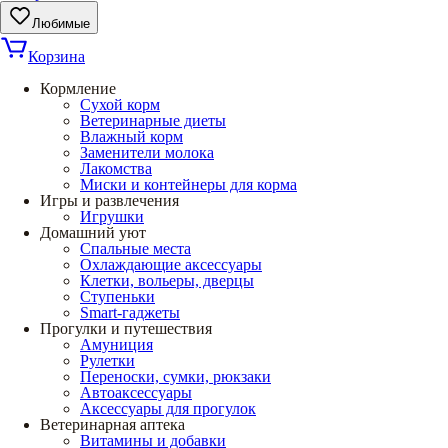
Любимые
Корзина
Кормление
Сухой корм
Ветеринарные диеты
Влажный корм
Заменители молока
Лакомства
Миски и контейнеры для корма
Игры и развлечения
Игрушки
Домашний уют
Спальные места
Охлаждающие аксессуары
Клетки, вольеры, дверцы
Ступеньки
Smart-гаджеты
Прогулки и путешествия
Амуниция
Рулетки
Переноски, сумки, рюкзаки
Автоаксессуары
Аксессуары для прогулок
Ветеринарная аптека
Витамины и добавки