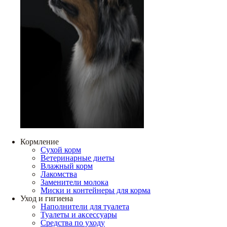
Кормление
Сухой корм
Ветеринарные диеты
Влажный корм
Лакомства
Заменители молока
Миски и контейнеры для корма
Уход и гигиена
Наполнители для туалета
Туалеты и аксессуары
Средства по уходу