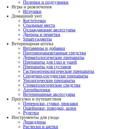
Пеленки и подгузники
Игры и развлечения
Игрушки
Домашний уют
Когтеточки
Спальные места
Охлаждающие аксессуары
Дверцы и решетки
Smart-гаджеты
Ветеринарная аптека
Витамины и добавки
Противопаразитарные средства
Дерматологические препараты
Препараты для глаз и ушей
Препараты для суставов
Гастроэнтерологические препараты
Сердечно-сосудистые препараты
Урологические препараты
Стоматологические средства
Антибиотики
Ветеринарные аксессуары
Прогулки и путешествия
Переноски, сумки, рюкзаки
Ошейники, поводки, шлеи
Рулетки
Инструменты для ухода
Дешеддеры
Расчески и щетки