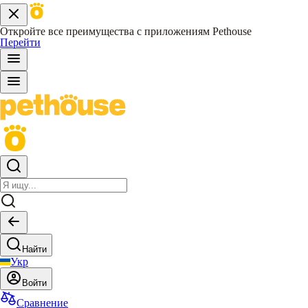
Откройте все преимущества с приложениям Pethouse
Перейти
Найти
Укр
Войти
Сравнение