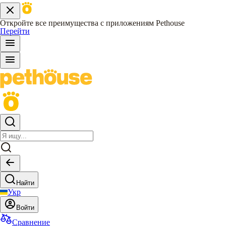
Откройте все преимущества с приложениям Pethouse
Перейти
Найти
Укр
Войти
Сравнение