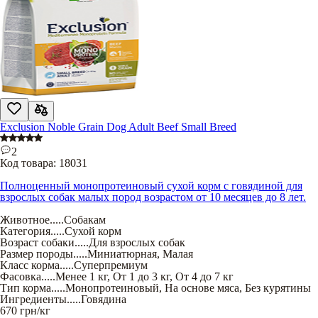
Exclusion Noble Grain Dog Adult Beef Small Breed
2
Код товара:
18031
Полноценный монопротеиновый сухой корм с говядиной для
взрослых собак малых пород возрастом от 10 месяцев до 8 лет.
Животное
.....
Собакам
Категория
.....
Сухой корм
Возраст собаки
.....
Для взрослых собак
Размер породы
.....
Миниатюрная
,
Малая
Класс корма
.....
Суперпремиум
Фасовка
.....
Менее 1 кг
,
От 1 до 3 кг
,
От 4 до 7 кг
Тип корма
.....
Монопротеиновый
,
На основе мяса
,
Без курятины
Ингредиенты
.....
Говядина
670
грн/кг