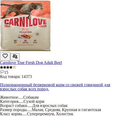
Carnilove True Fresh Dog Adult Beef
15
Код товара:
14373
Полнорационный беззерновой корм со свежей говядиной для
взрослых собак всех пород.
Животное
.....
Собакам
Категория
.....
Сухой корм
Возраст собаки
.....
Для взрослых собак
Размер породы
.....
Малая
,
Средняя
,
Крупная и гигантская
Класс корма
.....
Суперпремиум
,
Холистик