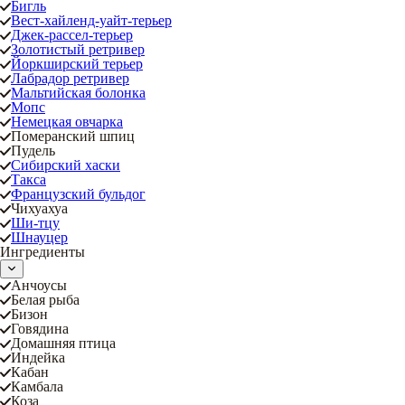
Бигль
Вест-хайленд-уайт-терьер
Джек-рассел-терьер
Золотистый ретривер
Йоркширский терьер
Лабрадор ретривер
Мальтийская болонка
Мопс
Немецкая овчарка
Померанский шпиц
Пудель
Сибирский хаски
Такса
Французский бульдог
Чихуахуа
Ши-тцу
Шнауцер
Ингредиенты
Анчоусы
Белая рыба
Бизон
Говядина
Домашняя птица
Индейка
Кабан
Камбала
Коза