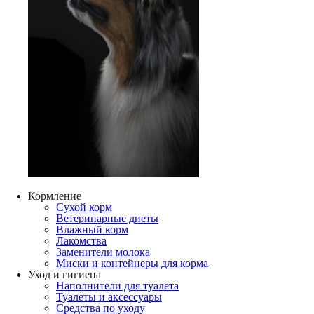
Кормление
Сухой корм
Ветеринарные диеты
Влажный корм
Лакомства
Заменители молока
Миски и контейнеры для корма
Уход и гигиена
Наполнители для туалета
Туалеты и аксессуары
Средства по уходу