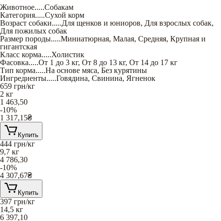
Животное
.....
Собакам
Категория
.....
Сухой корм
Возраст собаки
.....
Для щенков и юниоров
,
Для взрослых собак
,
Для пожилых собак
Размер породы
.....
Миниатюрная
,
Малая
,
Средняя
,
Крупная и
гигантская
Класс корма
.....
Холистик
Фасовка
.....
От 1 до 3 кг
,
От 8 до 13 кг
,
От 14 до 17 кг
Тип корма
.....
На основе мяса
,
Без курятины
Ингредиенты
.....
Говядина
,
Свинина
,
Ягненок
659
грн/кг
2 кг
1 463,50
-10%
1 317,15
₴
Купить
444
грн/кг
9,7 кг
4 786,30
-10%
4 307,67
₴
Купить
397
грн/кг
14,5 кг
6 397,10