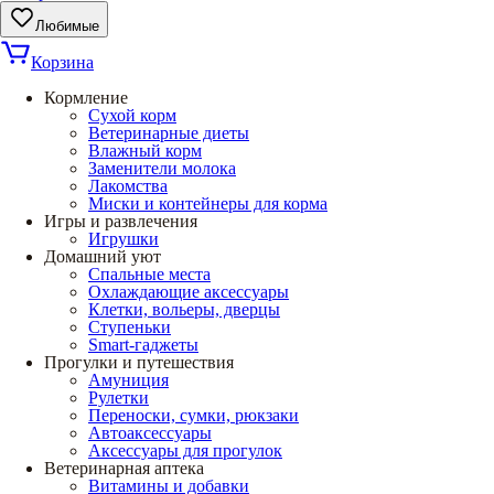
Любимые
Корзина
Кормление
Сухой корм
Ветеринарные диеты
Влажный корм
Заменители молока
Лакомства
Миски и контейнеры для корма
Игры и развлечения
Игрушки
Домашний уют
Спальные места
Охлаждающие аксессуары
Клетки, вольеры, дверцы
Ступеньки
Smart-гаджеты
Прогулки и путешествия
Амуниция
Рулетки
Переноски, сумки, рюкзаки
Автоаксессуары
Аксессуары для прогулок
Ветеринарная аптека
Витамины и добавки