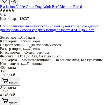
Exclusion Noble Grain Dog Adult Beef Medium Breed
4
Код товара:
18037
Полнорационный монопротеиновый сухой корм с говядиной
для взрослых собак средних пород возрастом от 1 до 7 лет.
Животное
.....
Собакам
Категория
.....
Сухой корм
Возраст собаки
.....
Для взрослых собак
Размер породы
.....
Средняя
Класс корма
.....
Суперпремиум
Фасовка
.....
От 1 до 3 кг
,
От 8 до 13 кг
Тип корма
.....
Монопротеиновый
,
На основе мяса
,
Без курятины
Ингредиенты
.....
Говядина
465
грн/кг
3 кг
1 395,00
₴
Купить
345
грн/кг
12 кг
4 145,00
₴
Купить