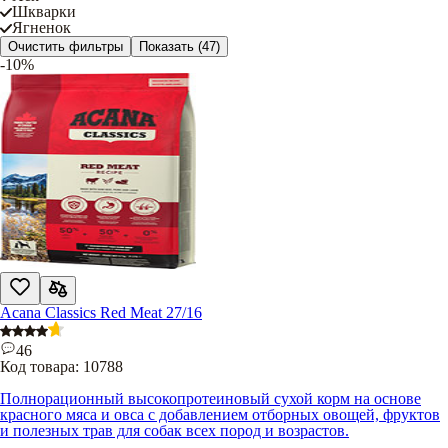
Шкварки
Ягненок
Очистить фильтры
Показать
(47)
-10%
Acana Classics Red Meat 27/16
46
Код товара:
10788
Полнорационный высокопротеиновый сухой корм на основе
красного мяса и овса с добавлением отборных овощей, фруктов
и полезных трав для собак всех пород и возрастов.