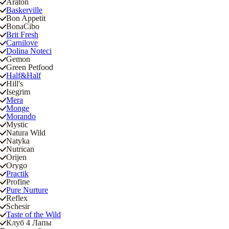
Araton
Baskerville
Bon Appetit
BonaCibo
Brit Fresh
Carnilove
Dolina Noteci
Gemon
Green Petfood
Half&Half
Hill's
Isegrim
Mera
Monge
Morando
Mystic
Natura Wild
Natyka
Nutrican
Orijen
Orygo
Practik
Profine
Pure Nurture
Reflex
Schesir
Taste of the Wild
Клуб 4 Лапы