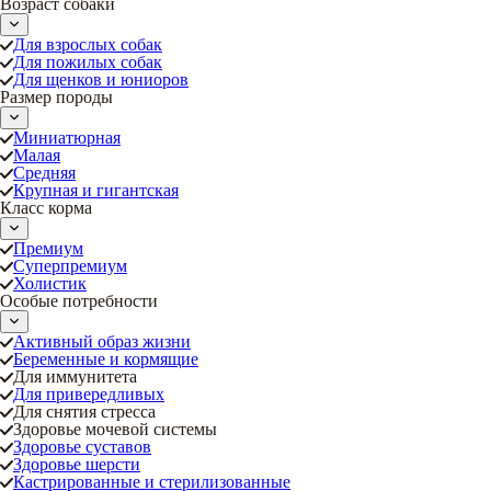
Возраст собаки
Для взрослых собак
Для пожилых собак
Для щенков и юниоров
Размер породы
Миниатюрная
Малая
Средняя
Крупная и гигантская
Класс корма
Премиум
Суперпремиум
Холистик
Особые потребности
Активный образ жизни
Беременные и кормящие
Для иммунитета
Для привередливых
Для снятия стресса
Здоровье мочевой системы
Здоровье суставов
Здоровье шерсти
Кастрированные и стерилизованные