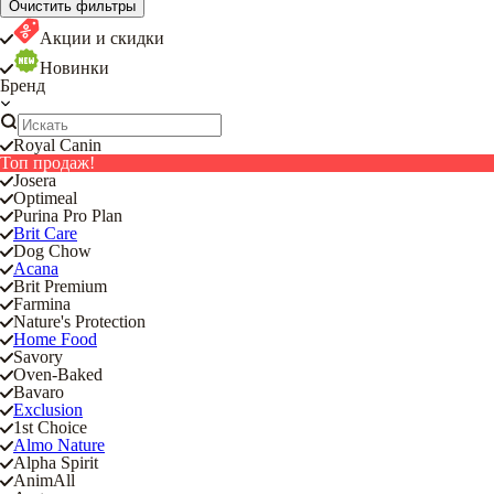
Очистить фильтры
Акции и скидки
Новинки
Бренд
Royal Canin
Топ продаж!
Josera
Optimeal
Purina Pro Plan
Brit Care
Dog Chow
Acana
Brit Premium
Farmina
Nature's Protection
Home Food
Savory
Oven-Baked
Bavaro
Exclusion
1st Choice
Almo Nature
Alpha Spirit
AnimAll