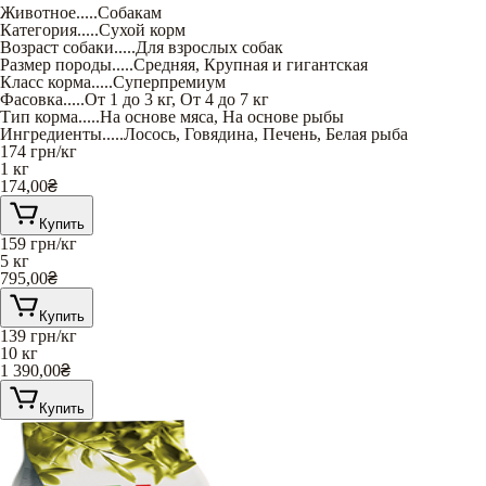
Животное
.....
Собакам
Категория
.....
Сухой корм
Возраст собаки
.....
Для взрослых собак
Размер породы
.....
Средняя
,
Крупная и гигантская
Класс корма
.....
Суперпремиум
Фасовка
.....
От 1 до 3 кг
,
От 4 до 7 кг
Тип корма
.....
На основе мяса
,
На основе рыбы
Ингредиенты
.....
Лосось
,
Говядина
,
Печень
,
Белая рыба
174
грн/кг
1 кг
174,00
₴
Купить
159
грн/кг
5 кг
795,00
₴
Купить
139
грн/кг
10 кг
1 390,00
₴
Купить