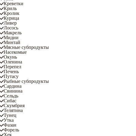
Креветки
Криль
Кролик
Курица
Ливер
Лосось
Макрель
Мидии
Минтай
Мясные субпродукты
Насекомые
Окунь
Оленина
Перепел
Печень
Путасу
Рыбные субпродукты
Сардина
Свинина
Сельдь
Сибас
Скумбрия
Телятина
Тунец
Утка
Фазан
Форель
Хек