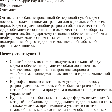
Apple Pay или Google Pay
Наличными
Описание
Оптимально сбалансированный беззерновой сухой корм с
лососем, ягодами и дикими травами для взрослых собак всех
пород. Корм создает подобие рациона собаки в естественной
среде обитания и состоит из высококачественных отборных
ингредиентов, благодаря чему позволяет обеспечить любимца
необходимым количеством питательных веществ для
поддержания общего здоровья и комплексной заботы об
организме хищника.
Почему стоит купить?
Свежий лосось позволяет получить изысканный вкус
корма и обеспечить организм собаки достаточным
количеством протеина и жиров для здорового
метаболизма, поддержания активности и роста мышечной
ткани
Картофель является источником углеводов, поэтому
рацион дает возможность собаке быть энергичной и
готовой к активным прогулкам и выполнению физических
упражнений
Куриная печень богата магнием, фосфором, витамином А,
который необходим для поддержания здоровья кожи и глаз,
а также железом, принимающим участие в синтезе
гемоглобина и, как следствие, газовом обмене в клетках