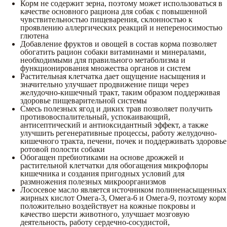
Корм не содержит зерна, поэтому может использоваться в
качестве основного рациона для собак с повышенной
чувствительностью пищеварения, склонностью к
проявлению аллергических реакций и непереносимостью
глютена
Добавление фруктов и овощей в состав корма позволяет
обогатить рацион собаки витаминами и минералами,
необходимыми для правильного метаболизма и
функционирования множества органов и систем
Растительная клетчатка дает ощущение насыщения и
значительно улучшает продвижение пищи через
желудочно-кишечный тракт, таким образом поддерживая
здоровье пищеварительной системы
Смесь полезных ягод и диких трав позволяет получить
противовоспалительный, успокаивающий,
антисептический и антиоксидантный эффект, а также
улучшить регенеративные процессы, работу желудочно-
кишечного тракта, печени, почек и поддерживать здоровье
ротовой полости собаки
Обогащен пребиотиками на основе дрожжей и
растительной клетчатки для обогащения микрофлоры
кишечника и создания пригодных условий для
размножения полезных микроорганизмов
Лососевое масло является источником полиненасыщенных
жирных кислот Омега-3, Омега-6 и Омега-9, поэтому корм
положительно воздействует на кожные покровы и
качество шерсти животного, улучшает мозговую
деятельность, работу сердечно-сосудистой,