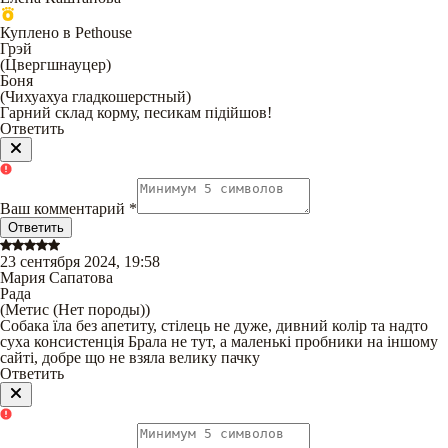
Куплено в Pethouse
Грэй
(
Цвергшнауцер
)
Боня
(
Чихуахуа гладкошерстный
)
Гарний склад корму, песикам підійшов!
Ответить
Ваш комментарий
*
Ответить
23 сентября 2024, 19:58
Мария Сапатова
Рада
(
Метис (Нет породы)
)
Собака їла без апетиту, стілець не дуже, дивний колір та надто
суха консистенція Брала не тут, а маленькі пробники на іншому
сайті, добре що не взяла велику пачку
Ответить