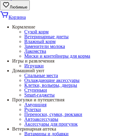
Любимые
Корзина
Кормление
Сухой корм
Ветеринарные диеты
Влажный корм
Заменители молока
Лакомства
Миски и контейнеры для корма
Игры и развлечения
Игрушки
Домашний уют
Спальные места
Охлаждающие аксессуары
Клетки, вольеры, дверцы
Ступеньки
Smart-гаджеты
Прогулки и путешествия
Амуниция
Рулетки
Переноски, сумки, рюкзаки
Автоаксессуары
Аксессуары для прогулок
Ветеринарная аптека
Витамины и добавки