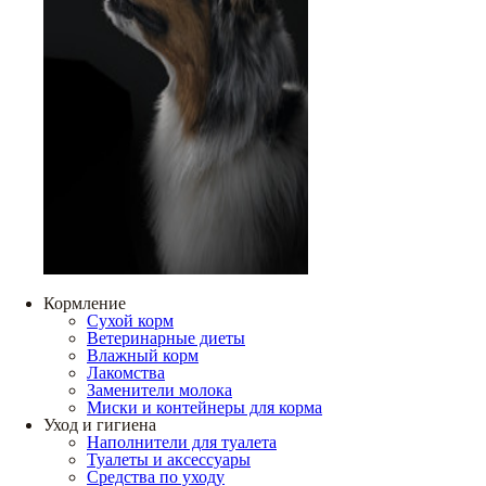
Кормление
Сухой корм
Ветеринарные диеты
Влажный корм
Лакомства
Заменители молока
Миски и контейнеры для корма
Уход и гигиена
Наполнители для туалета
Туалеты и аксессуары
Средства по уходу