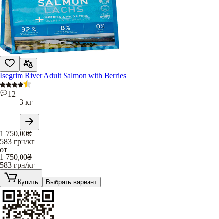
Isegrim River Adult Salmon with Berries
12
3 кг
1 750,00
₴
583
грн/кг
от
1 750,00
₴
583
грн/кг
Купить
Выбрать вариант