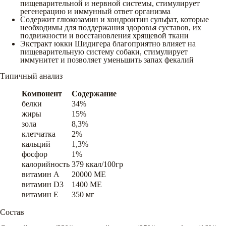
пищеварительной и нервной системы, стимулирует
регенерацию и иммунный ответ организма
Содержит глюкозамин и хондроитин сульфат, которые
необходимы для поддержания здоровья суставов, их
подвижности и восстановления хрящевой ткани
Экстракт юкки Шидигера благоприятно влияет на
пищеварительную систему собаки, стимулирует
иммунитет и позволяет уменьшить запах фекалий
Типичный анализ
Компонент
Содержание
белки
34%
жиры
15%
зола
8,3%
клетчатка
2%
кальций
1,3%
фосфор
1%
калорийность
379 ккал/100гр
витамин A
20000 ME
витамин D3
1400 ME
витамин E
350 мг
Состав