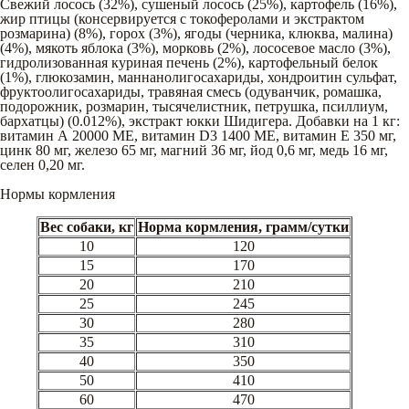
Свежий лосось (32%), сушеный лосось (25%), картофель (16%),
жир птицы (консервируется с токоферолами и экстрактом
розмарина) (8%), горох (3%), ягоды (черника, клюква, малина)
(4%), мякоть яблока (3%), морковь (2%), лососевое масло (3%),
гидролизованная куриная печень (2%), картофельный белок
(1%), глюкозамин, маннанолигосахариды, хондроитин сульфат,
фруктоолигосахариды, травяная смесь (одуванчик, ромашка,
подорожник, розмарин, тысячелистник, петрушка, псиллиум,
бархатцы) (0.012%), экстракт юкки Шидигера. Добавки на 1 кг:
витамин А 20000 МЕ, витамин D3 1400 МЕ, витамин Е 350 мг,
цинк 80 мг, железо 65 мг, магний 36 мг, йод 0,6 мг, медь 16 мг,
селен 0,20 мг.
Нормы кормления
Вес собаки, кг
Норма кормления, грамм/сутки
10
120
15
170
20
210
25
245
30
280
35
310
40
350
50
410
60
470