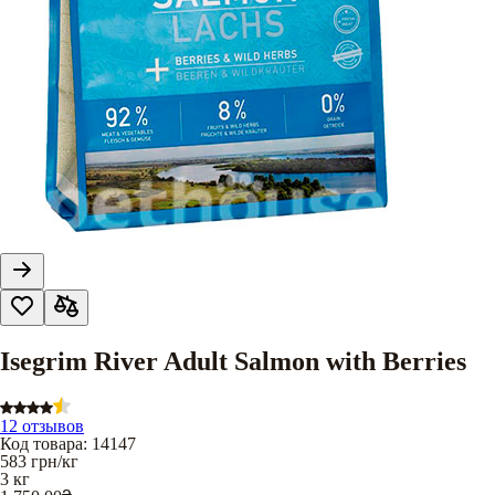
Isegrim River Adult Salmon with Berries
12 отзывов
Код товара
:
14147
583
грн/кг
3 кг