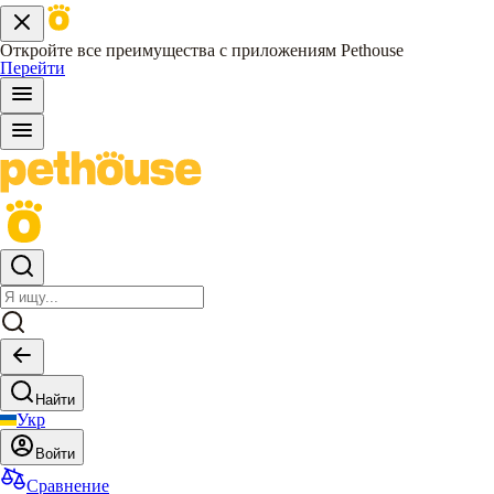
Откройте все преимущества с приложениям Pethouse
Перейти
Найти
Укр
Войти
Сравнение