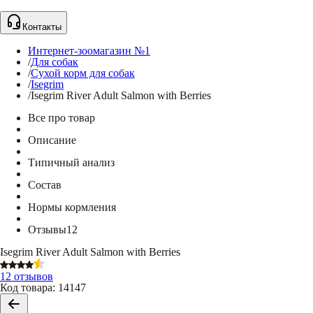
Контакты
Интернет-зоомагазин №1
/
Для собак
/
Сухой корм для собак
/
Isegrim
/
Isegrim River Adult Salmon with Berries
Все про товар
Описание
Типичный анализ
Состав
Нормы кормления
Отзывы
12
Isegrim River Adult Salmon with Berries
12 отзывов
Код товара
:
14147