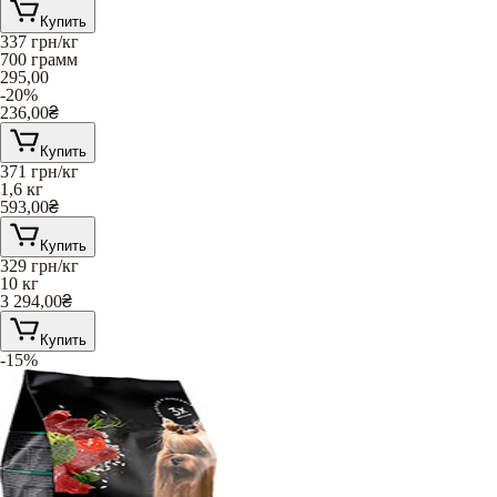
Купить
337
грн/кг
700 грамм
295,00
-20%
236,00
₴
Купить
371
грн/кг
1,6 кг
593,00
₴
Купить
329
грн/кг
10 кг
3 294,00
₴
Купить
-15%