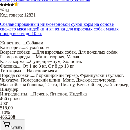
43
Код товара:
12831
Сбалансированный низкозерновой сухой корм на основе
свежего мяса индейки и ягненка для взрослых собак малых
пород весом до 10 кг.
Животное
.....
Собакам
Категория
.....
Сухой корм
Возраст собаки
.....
Для взрослых собак
,
Для пожилых собак
Размер породы
.....
Миниатюрная
,
Малая
Класс корма
.....
Суперпремиум
,
Холистик
Фасовка
.....
От 1 до 3 кг
,
От 8 до 13 кг
Тип корма
.....
На основе мяса
Порода собаки
.....
Йоркширский терьер
,
Французский бульдог
,
Чихуахуа
,
Померанский шпиц
,
Мопс
,
Джек-рассел-терьер
,
Мальтийская болонка
,
Такса
,
Ши-тцу
,
Вест-хайленд-уайт-терьер
,
Шнауцер
Ингредиенты
.....
Печень
,
Ягненок
,
Индейка
466
грн/кг
1 кг
518,00
-10%
466,20
₴
Купить