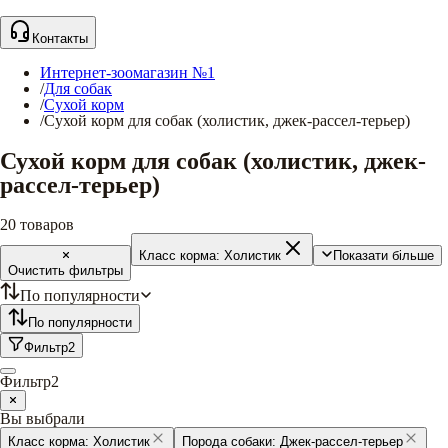
Контакты
Интернет-зоомагазин №1
/
Для собак
/
Сухой корм
/
Сухой корм для собак (холистик, джек-рассел-терьер)
Сухой корм для собак (холистик, джек-
рассел-терьер)
20
товаров
Класс корма:
Холистик
Показати більше
Очистить фильтры
По популярности
По популярности
Фильтр
2
Фильтр
2
Вы выбрали
Класс корма:
Холистик
Порода собаки:
Джек-рассел-терьер