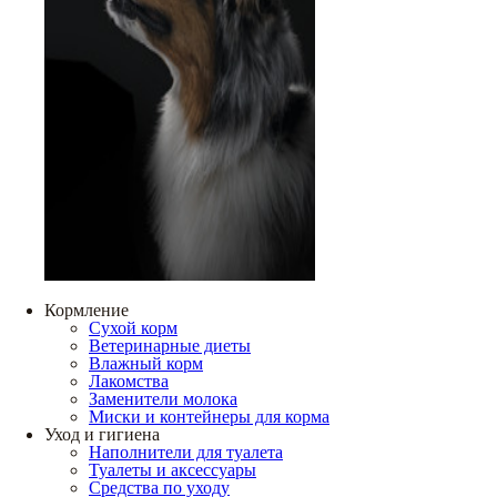
Кормление
Сухой корм
Ветеринарные диеты
Влажный корм
Лакомства
Заменители молока
Миски и контейнеры для корма
Уход и гигиена
Наполнители для туалета
Туалеты и аксессуары
Средства по уходу