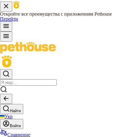
Откройте все преимущества с приложениям Pethouse
Перейти
Найти
Укр
Войти
Сравнение