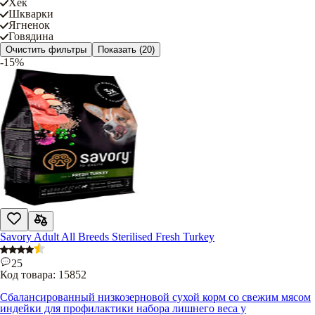
Хек
Шкварки
Ягненок
Говядина
Очистить фильтры
Показать
(20)
-15%
Savory Adult All Breeds Sterilised Fresh Turkey
25
Код товара:
15852
Сбалансированный низкозерновой сухой корм со свежим мясом
индейки для профилактики набора лишнего веса у