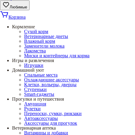
Любимые
Корзина
Кормление
Сухой корм
Ветеринарные диеты
Влажный корм
Заменители молока
Лакомства
Миски и контейнеры для корма
Игры и развлечения
Игрушки
Домашний уют
Спальные места
Охлаждающие аксессуары
Клетки, вольеры, дверцы
Ступеньки
Smart-гаджеты
Прогулки и путешествия
Амуниция
Рулетки
Переноски, сумки, рюкзаки
Автоаксессуары
Аксессуары для прогулок
Ветеринарная аптека
Витамины и добавки