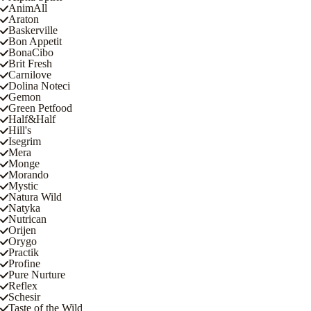
AnimAll
Araton
Baskerville
Bon Appetit
BonaCibo
Brit Fresh
Carnilove
Dolina Noteci
Gemon
Green Petfood
Half&Half
Hill's
Isegrim
Mera
Monge
Morando
Mystic
Natura Wild
Natyka
Nutrican
Orijen
Orygo
Practik
Profine
Pure Nurture
Reflex
Schesir
Taste of the Wild