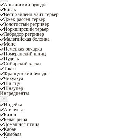
Английский бульдог
Бигль
Вест-хайленд-уайт-терьер
Джек-рассел-терьер
Золотистый ретривер
Йоркширский терьер
Лабрадор ретривер
Мальтийская болонка
Мопс
Немецкая овчарка
Померанский шпиц
Пудель
Сибирский хаски
Такса
Французский бульдог
Чихуахуа
Ши-тцу
Шнауцер
Ингредиенты
Индейка
Анчоусы
Бизон
Белая рыба
Домашняя птица
Кабан
Камбала