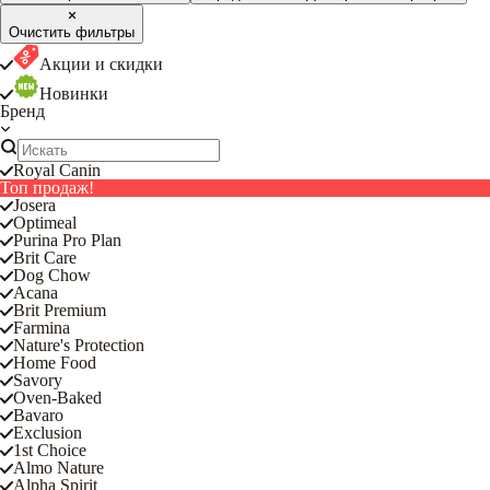
Очистить фильтры
Акции и скидки
Новинки
Бренд
Royal Canin
Топ продаж!
Josera
Optimeal
Purina Pro Plan
Brit Care
Dog Chow
Acana
Brit Premium
Farmina
Nature's Protection
Home Food
Savory
Oven-Baked
Bavaro
Exclusion
1st Choice
Almo Nature
Alpha Spirit