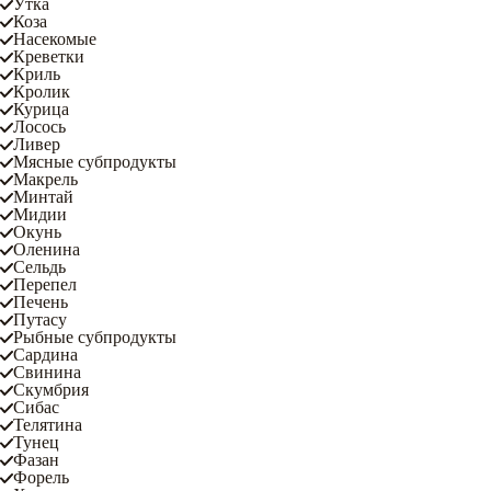
Утка
Коза
Насекомые
Креветки
Криль
Кролик
Курица
Лосось
Ливер
Мясные субпродукты
Макрель
Минтай
Мидии
Окунь
Оленина
Сельдь
Перепел
Печень
Путасу
Рыбные субпродукты
Сардина
Свинина
Скумбрия
Сибас
Телятина
Тунец
Фазан
Форель