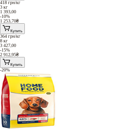
418
грн/кг
3 кг
1 393,00
-10%
1 253,70
₴
Купить
364
грн/кг
8 кг
3 427,00
-15%
2 912,95
₴
Купить
-20%