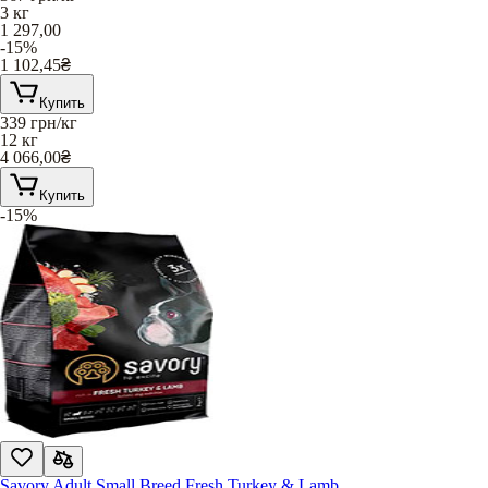
3 кг
1 297,00
-15%
1 102,45
₴
Купить
339
грн/кг
12 кг
4 066,00
₴
Купить
-15%
Savory Adult Small Breed Fresh Turkey & Lamb