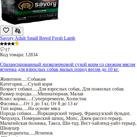
Savory Adult Small Breed Fresh Lamb
17
Код товара:
12834
Сбалансированный низкозерновой сухой корм со свежим мясом
ягненка для взрослых собак малых пород весом до 10 кг.
Животное
.....
Собакам
Категория
.....
Сухой корм
Возраст собаки
.....
Для взрослых собак
,
Для пожилых собак
Размер породы
.....
Миниатюрная
,
Малая
Класс корма
.....
Суперпремиум
,
Холистик
Фасовка
.....
От 1 до 3 кг
,
От 8 до 13 кг
Тип корма
.....
На основе мяса
Порода собаки
.....
Йоркширский терьер
,
Французский бульдог
,
Чихуахуа
,
Померанский шпиц
,
Мопс
,
Джек-рассел-терьер
,
Мальтийская болонка
,
Такса
,
Ши-тцу
,
Вест-хайленд-уайт-терьер
,
Шнауцер
Ингредиенты
.....
Ягненок