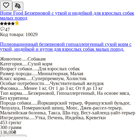
Home Food Беззерновой с уткой и индейкой для взрослых собак
малых пород
47
Код товара:
10029
Полнорационный беззерновой гипоаллергенный сухой корм с
уткой, индейкой и нутом для взрослых собак малых пород.
Животное
.....
Собакам
Категория
.....
Сухой корм
Возраст собаки
.....
Для взрослых собак
Размер породы
.....
Миниатюрная
,
Малая
Класс корма
.....
Суперпремиум
,
Холистик
Особые потребности
.....
Чувствительный желудок
Фасовка
.....
Менее 1 кг
,
От 1 до 3 кг
,
От 8 до 13 кг
Тип корма
.....
Беззерновой
,
Гипоаллергенный
,
На основе мяса
,
Без курятины
Порода собаки
.....
Йоркширский терьер
,
Французский бульдог
,
Чихуахуа
,
Померанский шпиц
,
Мопс
,
Джек-рассел-терьер
,
Мальтийская болонка
,
Такса
,
Ши-тцу
,
Вест-хайленд-уайт-терьер
Ингредиенты
.....
Утка
,
Печень
,
Индейка
,
Креветки
453
грн/кг
300 грамм
136,00
₴