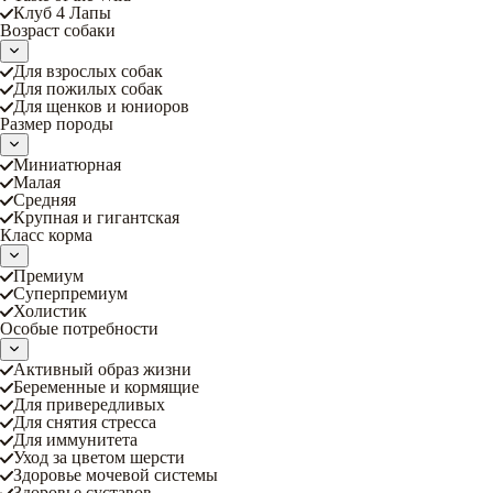
Клуб 4 Лапы
Возраст собаки
Для взрослых собак
Для пожилых собак
Для щенков и юниоров
Размер породы
Миниатюрная
Малая
Средняя
Крупная и гигантская
Класс корма
Премиум
Суперпремиум
Холистик
Особые потребности
Активный образ жизни
Беременные и кормящие
Для привередливых
Для снятия стресса
Для иммунитета
Уход за цветом шерсти
Здоровье мочевой системы
Здоровье суставов