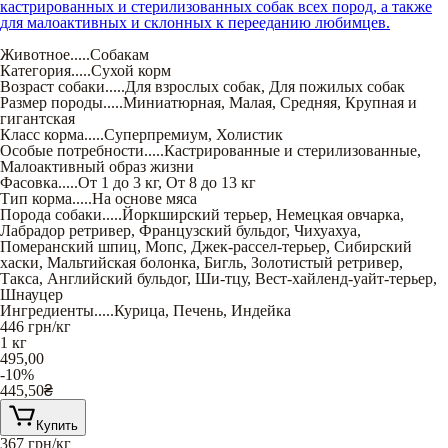
кастрированных и стерилизованных собак всех пород, а также
для малоактивных и склонных к перееданию любимцев.
Животное
.....
Собакам
Категория
.....
Сухой корм
Возраст собаки
.....
Для взрослых собак
,
Для пожилых собак
Размер породы
.....
Миниатюрная
,
Малая
,
Средняя
,
Крупная и
гигантская
Класс корма
.....
Суперпремиум
,
Холистик
Особые потребности
.....
Кастрированные и стерилизованные
,
Малоактивный образ жизни
Фасовка
.....
От 1 до 3 кг
,
От 8 до 13 кг
Тип корма
.....
На основе мяса
Порода собаки
.....
Йоркширский терьер
,
Немецкая овчарка
,
Лабрадор ретривер
,
Французский бульдог
,
Чихуахуа
,
Померанский шпиц
,
Мопс
,
Джек-рассел-терьер
,
Сибирский
хаски
,
Мальтийская болонка
,
Бигль
,
Золотистый ретривер
,
Такса
,
Английский бульдог
,
Ши-тцу
,
Вест-хайленд-уайт-терьер
,
Шнауцер
Ингредиенты
.....
Курица
,
Печень
,
Индейка
446
грн/кг
1 кг
495,00
-10%
445,50
₴
Купить
367
грн/кг