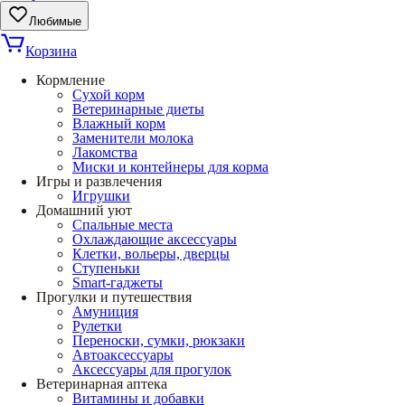
Любимые
Корзина
Кормление
Сухой корм
Ветеринарные диеты
Влажный корм
Заменители молока
Лакомства
Миски и контейнеры для корма
Игры и развлечения
Игрушки
Домашний уют
Спальные места
Охлаждающие аксессуары
Клетки, вольеры, дверцы
Ступеньки
Smart-гаджеты
Прогулки и путешествия
Амуниция
Рулетки
Переноски, сумки, рюкзаки
Автоаксессуары
Аксессуары для прогулок
Ветеринарная аптека
Витамины и добавки