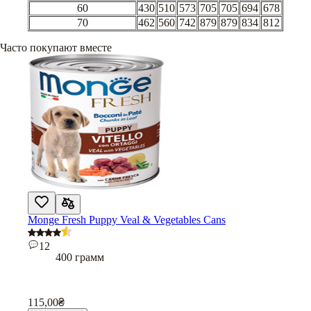
60
430
510
573
705
705
694
678
70
462
560
742
879
879
834
812
Часто покупают вместе
Monge Fresh Puppy Veal & Vegetables Cans
12
400 грамм
115,00
₴