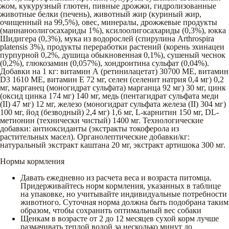
жом, кукурузный глютен, пивные дрожжи, гидролизованные
животные белки (печень), животный жир (куриный жир,
очищенный на 99,5%), овес, минералы, дрожжевые продукты
(маннаноолигосахариды 1%), ксилоолигосахариды (0,3%), юкка
Шидигера (0,3%), мука из водорослей (спирулина Arthrospira
platensis 3%), продукты переработки растений (корень эхинацеи
пурпурной 0,2%, душица обыкновенная 0,1%), сушеный чеснок
(0,2%), глюкозамин (0,057%), хондроитина сульфат (0,04%).
Добавки на 1 кг: витамин А (ретинилацетат) 30700 МЕ, витамин
D3 1610 МЕ, витамин Е 72 мг, селен (селенит натрия 0,4 мг) 0,2
мг, марганец (моногидрат сульфата) марганца 92 мг) 30 мг, цинк
(оксид цинка 174 мг) 140 мг, медь (пентагидрат сульфата меди
(II) 47 мг) 12 мг, железо (моногидрат сульфата железа (II) 304 мг)
100 мг, йод (безводный) 2,4 мг) 1,6 мг, L-карнитин 150 мг, DL-
метионин (технически чистый) 1400 мг. Технологические
добавки: антиоксиданты (экстракты токоферола из
растительных масел). Органолептические добавки/кг:
натуральный экстракт каштана 20 мг, экстракт артишока 300 мг.
Нормы кормления
Давать ежедневно из расчета веса и возраста питомца.
Придерживайтесь норм кормления, указанных в таблице
на упаковке, но учитывайте индивидуальные потребности
животного. Суточная норма должна быть подобрана таким
образом, чтобы сохранить оптимальный вес собаки
Щенкам в возрасте от 2 до 12 месяцев сухой корм лучше
размачивать теплой водой за несколько минут до