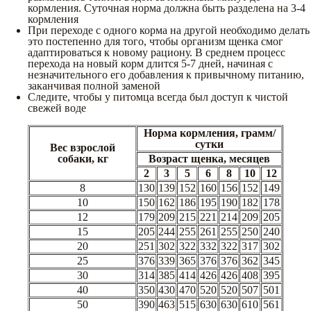
кормления. Суточная норма должна быть разделена на 3-4
кормления
При переходе с одного корма на другой необходимо делать
это постепенно для того, чтобы организм щенка смог
адаптироваться к новому рациону. В среднем процесс
перехода на новый корм длится 5-7 дней, начиная с
незначительного его добавления к привычному питанию,
заканчивая полной заменой
Следите, чтобы у питомца всегда был доступ к чистой
свежей воде
Норма кормления, грамм/
сутки
Вес взрослой
собаки, кг
Возраст щенка, месяцев
2
3
5
6
8
10
12
8
130
139
152
160
156
152
149
10
150
162
186
195
190
182
178
12
179
209
215
221
214
209
205
15
205
244
255
261
255
250
240
20
251
302
322
332
322
317
302
25
376
339
365
376
376
362
345
30
314
385
414
426
426
408
395
40
350
430
470
520
520
507
501
50
390
463
515
630
630
610
561