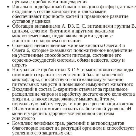
щенкам с проблемами пищеварения
Идеально подобранный баланс кальция и фосфора, а также
входящие в состав хондроитин и глюкозамин
обеспечивают прочность костей и правильное развитие
суставов у щенков
Обогащен витаминами A, D3, E, С, витаминами группы В,
цинком, селеном, биотином и другими важными
микроэлементами, поддерживающими здоровье
животного в хорошем состоянии
Содержит ненасыщенные жирные кислоты Омега-3 и
Омега-6, которые оказывают положительное воздействие
на умственные способности питомца, состояние его
сердечно-сосудистой системы, обмен веществ, кожу и
шерсть
Натуральные пребиотики X.O.S. и маннанолигосахариды
помогают сохранить естественный баланс кишечной
микрофлоры, способствуют оптимальному усвоению
питательных веществ и повышают иммунитет животного
Входящий в состав L-карнитин отвечает за правильное
расщепление жиров и выработку достаточного количества
энергии, а также поддерживает мышечный тонус,
нормальную работу сердца и процесс регенерации клеток
DL-метионин помогает создать слабокислый уровень рН
мочи и укрепить здоровье мочеполовой системы
животного
Комплекс лечебных трав, растений и антиоксидантов
благотворно влияет на растущий организм и способствует
усилению его защитных сил