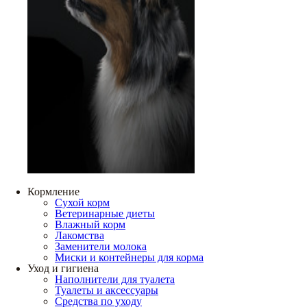
Кормление
Сухой корм
Ветеринарные диеты
Влажный корм
Лакомства
Заменители молока
Миски и контейнеры для корма
Уход и гигиена
Наполнители для туалета
Туалеты и аксессуары
Средства по уходу