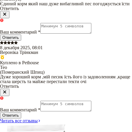
Єдиний корм який наш дуже вибагливий пес погоджується їсти
Ответить
Ваш комментарий
*
Ответить
8 декабря 2025, 08:01
Вероніка Трінкман
Куплено в Pethouse
Тео
(
Померанский Шпиц
)
Дуже хороший корм ,мій песик їсть його із задоволенням ,краще
стала шерсть та майже перестали текти очі
Ответить
Ваш комментарий
*
Ответить
Читать все отзывы