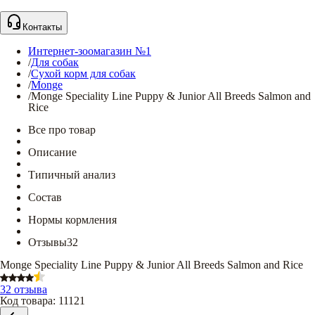
Контакты
Интернет-зоомагазин №1
/
Для собак
/
Сухой корм для собак
/
Monge
/
Monge Speciality Line Puppy & Junior All Breeds Salmon and
Rice
Все про товар
Описание
Типичный анализ
Состав
Нормы кормления
Отзывы
32
Monge Speciality Line Puppy & Junior All Breeds Salmon and Rice
32 отзыва
Код товара
:
11121