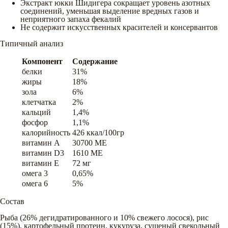
Экстракт юкки Шидигера сокращает уровень азотных
соединений, уменьшая выделение вредных газов и
неприятного запаха фекалий
Не содержит искусственных красителей и консервантов
Типичный анализ
Компонент
Содержание
белки
31%
жиры
18%
зола
6%
клетчатка
2%
кальций
1,4%
фосфор
1,1%
калорийность
426 ккал/100гр
витамин A
30700 ME
витамин D3
1610 ME
витамин E
72 мг
омега 3
0,65%
омега 6
5%
Состав
Рыба (26% дегидратированного и 10% свежего лосося), рис
(15%), картофельный протеин, кукуруза, сушеный свекольный