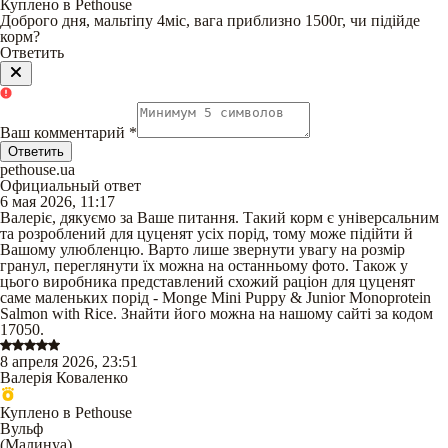
Куплено в Pethouse
Доброго дня, мальтіпу 4міс, вага приблизно 1500г, чи підійде
корм?
Ответить
Ваш комментарий
*
Ответить
pethouse.ua
Официальный ответ
6 мая 2026, 11:17
Валеріє, дякуємо за Ваше питання. Такий корм є універсальним
та розроблений для цуценят усіх порід, тому може підійти й
Вашому улюбленцю. Варто лише звернути увагу на розмір
гранул, переглянути їх можна на останньому фото. Також у
цього виробника представлений схожий раціон для цуценят
саме маленьких порід - Monge Mini Puppy & Junior Monoprotein
Salmon with Rice. Знайти його можна на нашому сайті за кодом
17050.
8 апреля 2026, 23:51
Валерія Коваленко
Куплено в Pethouse
Вульф
(
Малинуа
)