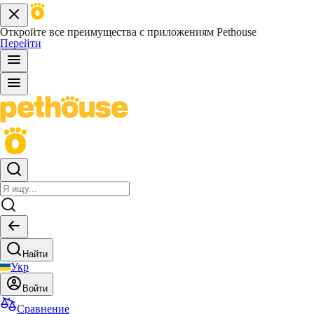
Откройте все преимущества с приложениям Pethouse
Перейти
Найти
Укр
Войти
Сравнение