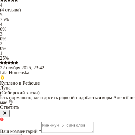
4
(
4
отзыва
)
5
75
%
4
0
%
3
0
%
2
0
%
1
25
%
22 ноября 2025, 23:42
Lila Homenska
Куплено в Pethouse
Луна
(
Сибирский хаски
)
Їсть нормально, хоча досить рідко їй подобається корм Алергії не
має 👌
Ответить
Ваш комментарий
*