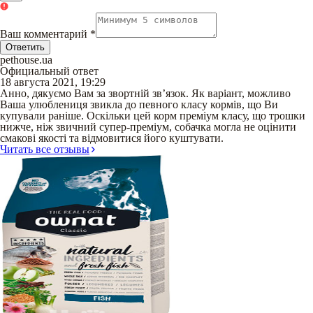
Ваш комментарий
*
Ответить
pethouse.ua
Официальный ответ
18 августа 2021, 19:29
Анно, дякуємо Вам за звортній зв’язок. Як варіант, можливо
Ваша улюблениця звикла до певного класу кормів, що Ви
купували раніше. Оскільки цей корм преміум класу, що трошки
нижче, ніж звичний супер-преміум, собачка могла не оцінити
смакові якості та відмовитися його куштувати.
Читать все отзывы