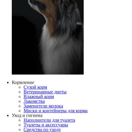
Кормление
Сухой корм
Ветеринарные диеты
Влажный корм
Лакомства
Заменители молока
Миски и контейнеры для корма
Уход и гигиена
Наполнители для туалета
Туалеты и аксессуары
Средства по уходу