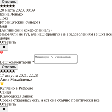
Ответить
20 марта 2023, 08:39
Ірина Ленько
Локі
(
Французский бульдог
)
Баді
(
Английский кокер-спаниель
)
замовляли не тут, але наш француз і їв з задоволенням і з шкт все
добре
Ответить
Ваш комментарий
*
Ответить
17 августа 2021, 22:28
Анна Михайленко
Куплено в Pethouse
Санди
(
Самоедская лайка
)
Собака отказалась есть, а ест она обычно практически все ..
Ответить