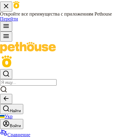
Откройте все преимущества с приложениям Pethouse
Перейти
Найти
Укр
Войти
Сравнение