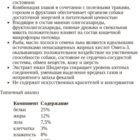
состоянии
Комбинация злаков в сочетании с полезными травами,
горохом и фруктами обеспечивает организм собаки
достаточной энергией и питательной ценностью
Входящие в состав маннан олигосахариды,
фруктоолигосахариды, пивные дрожжи и свекольная
мякоть положительно влияют на состав кишечной
микрофлоры питомца
Рыба, масло лосося и семена льна являются идеальными
источниками ненасыщенных жирных кислот Омега-3,
оказывающих положительное воздействие на умственные
способности собаки, состояние ее сердечно-сосудистой
системы, обмен веществ, кожу и шерсть
Экстракт юкки Шидигера сокращает уровень азотных
соединений, уменьшая выделение вредных газов и
неприятного запаха фекалий
Не содержит искусственных красителей и консервантов
Типичный анализ
Компонент
Содержание
белки
25%
жиры
12%
зола
7,5%
клетчатка
3%
влажность
8%