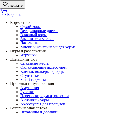
Любимые
Корзина
Кормление
Сухой корм
Ветеринарные диеты
Влажный корм
Заменители молока
Лакомства
Миски и контейнеры для корма
Игры и развлечения
Игрушки
Домашний уют
Спальные места
Охлаждающие аксессуары
Клетки, вольеры, дверцы
Ступеньки
Smart-гаджеты
Прогулки и путешествия
Амуниция
Рулетки
Переноски, сумки, рюкзаки
Автоаксессуары
Аксессуары для прогулок
Ветеринарная аптека
Витамины и добавки