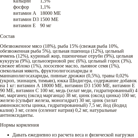
кальций
1,5%
фосфор
1,1%
витамин A
18000 ME
витамин D3
1500 ME
витамин E
90 мг
Состав
Обезвоженное мясо (18%), рыба 15% (свежая рыба 10%,
обезвоженная рыба 5%), цельная пшеница (12%), цельный
ячмень (12%), куриный жир, пшеничные отруби (9%), цельная
кукуруза (9%), цельнозерновой рис (6%), цельный горох (3%),
свежее яблоко (1%), лососевое масло, льняное семя (1%),
свекольная мякоть, фруктоолигосахариды и
маннанолигосахариды, пивные дрожжи (0,5%), травы 0,02%
(укроп, эхинацея, тимьян), юкка Шидигера, содержание добавок
на 1 кг: витамин А 18000 МЕ, витамин D3 1500 МЕ, витамин Е
90 МЕ, витамин С 100 мг, медь (хелат меди, гидратированный) 4
мг, марганец (оксид марганца) 38 мг, цинк (оксид цинка) 100 мг,
железо (сульфат железа, моногидрат) 30 мг, цинк (хелат
аминокислоты цинка, гидратированный) 7,5 мг, йод (йодид
калия) 3 мг, селен (селенит натрия) 0,2 мг, натуральные
антиоксиданты.
Нормы кормления
Давать ежедневно из расчета веса и физической нагрузки