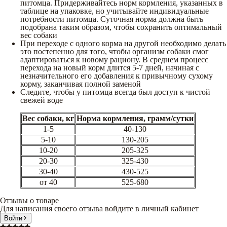
питомца. Придерживайтесь норм кормления, указанных в
таблице на упаковке, но учитывайте индивидуальные
потребности питомца. Суточная норма должна быть
подобрана таким образом, чтобы сохранить оптимальный
вес собаки
При переходе с одного корма на другой необходимо делать
это постепенно для того, чтобы организм собаки смог
адаптироваться к новому рациону. В среднем процесс
перехода на новый корм длится 5-7 дней, начиная с
незначительного его добавления к привычному сухому
корму, заканчивая полной заменой
Следите, чтобы у питомца всегда был доступ к чистой
свежей воде
Вес собаки, кг
Норма кормления, грамм/сутки
1-5
40-130
5-10
130-205
10-20
205-325
20-30
325-430
30-40
430-525
от 40
525-680
Отзывы о товаре
Для написания своего отзыва войдите в личный кабинет
Войти