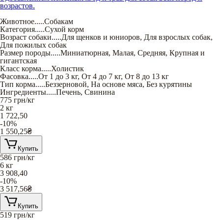
возрастов.
Животное
.....
Собакам
Категория
.....
Сухой корм
Возраст собаки
.....
Для щенков и юниоров
,
Для взрослых собак
,
Для пожилых собак
Размер породы
.....
Миниатюрная
,
Малая
,
Средняя
,
Крупная и
гигантская
Класс корма
.....
Холистик
Фасовка
.....
От 1 до 3 кг
,
От 4 до 7 кг
,
От 8 до 13 кг
Тип корма
.....
Беззерновой
,
На основе мяса
,
Без курятины
Ингредиенты
.....
Печень
,
Свинина
775
грн/кг
2 кг
1 722,50
-10%
1 550,25
₴
Купить
586
грн/кг
6 кг
3 908,40
-10%
3 517,56
₴
Купить
519
грн/кг