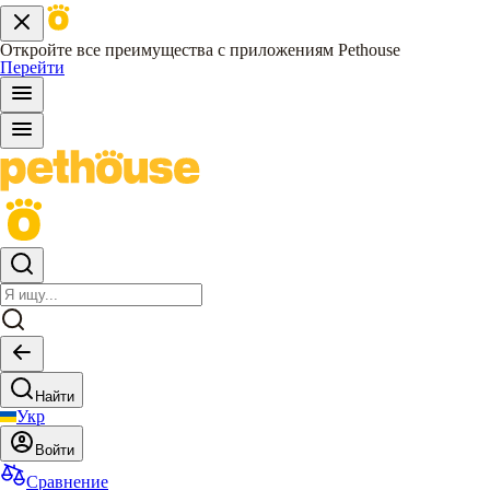
Откройте все преимущества с приложениям Pethouse
Перейти
Найти
Укр
Войти
Сравнение