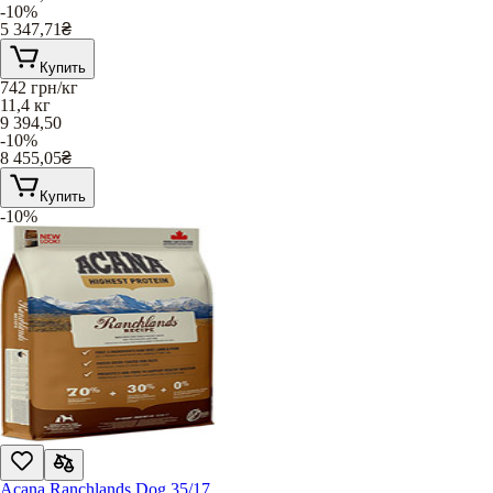
-10%
5 347,71
₴
Купить
742
грн/кг
11,4 кг
9 394,50
-10%
8 455,05
₴
Купить
-10%
Acana Ranchlands Dog 35/17