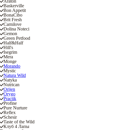
Araton
Baskerville
Bon Appetit
BonaCibo
Brit Fresh
Carnilove
Dolina Noteci
Gemon
Green Petfood
Half&Half
Hill's
Isegrim
Mera
Monge
Morando
Mystic
Natura Wild
Natyka
Nutrican
Orijen
Orygo
Practik
Profine
Pure Nurture
Reflex
Schesir
Taste of the Wild
Клуб 4 Лапы