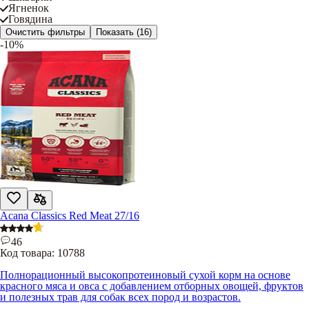
Ягненок
Говядина
Очистить фильтры
Показать
(16)
-10%
Acana Classics Red Meat 27/16
46
Код товара:
10788
Полнорационный высокопротеиновый сухой корм на основе
красного мяса и овса с добавлением отборных овощей, фруктов
и полезных трав для собак всех пород и возрастов.