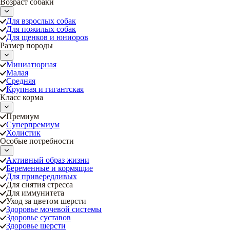
Возраст собаки
Для взрослых собак
Для пожилых собак
Для щенков и юниоров
Размер породы
Миниатюрная
Малая
Средняя
Крупная и гигантская
Класс корма
Премиум
Суперпремиум
Холистик
Особые потребности
Активный образ жизни
Беременные и кормящие
Для привередливых
Для снятия стресса
Для иммунитета
Уход за цветом шерсти
Здоровье мочевой системы
Здоровье суставов
Здоровье шерсти