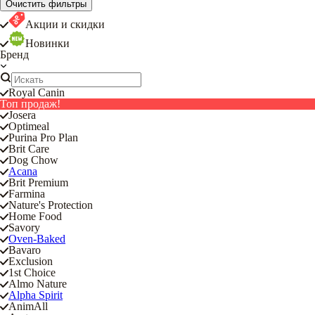
Очистить фильтры
Акции и скидки
Новинки
Бренд
Royal Canin
Топ продаж!
Josera
Optimeal
Purina Pro Plan
Brit Care
Dog Chow
Acana
Brit Premium
Farmina
Nature's Protection
Home Food
Savory
Oven-Baked
Bavaro
Exclusion
1st Choice
Almo Nature
Alpha Spirit
AnimAll