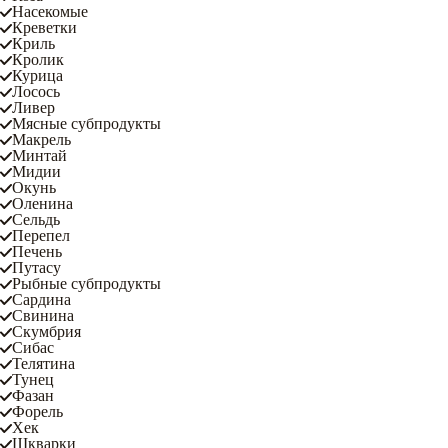
Насекомые
Креветки
Криль
Кролик
Курица
Лосось
Ливер
Мясные субпродукты
Макрель
Минтай
Мидии
Окунь
Оленина
Сельдь
Перепел
Печень
Путасу
Рыбные субпродукты
Сардина
Свинина
Скумбрия
Сибас
Телятина
Тунец
Фазан
Форель
Хек
Шкварки