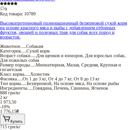
9
Код товара:
10789
Высокопротеиновый полнорационный беззерновой сухой корм
на основе красного мяса и рыбы с добавлением отборных
фруктов, овощей и полезных трав для собак всех пород и
возрастов.
Животное
.....
Собакам
Категория
.....
Сухой корм
Возраст собаки
.....
Для щенков и юниоров
,
Для взрослых собак
,
Для пожилых собак
Размер породы
.....
Миниатюрная
,
Малая
,
Средняя
,
Крупная и
гигантская
Класс корма
.....
Холистик
Фасовка
.....
От 1 до 3 кг
,
От 4 до 7 кг
,
От 8 до 13 кг
Тип корма
.....
Беззерновой
,
На основе мяса
,
На основе рыбы
Ингредиенты
.....
Говядина
,
Печень
,
Свинина
,
Ягненок
888
грн/кг
2 кг
1 973,50
-10%
1 776,15
₴
Купить
715
грн/кг