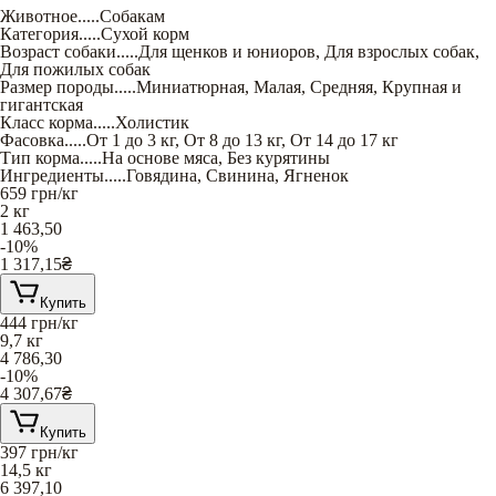
Животное
.....
Собакам
Категория
.....
Сухой корм
Возраст собаки
.....
Для щенков и юниоров
,
Для взрослых собак
,
Для пожилых собак
Размер породы
.....
Миниатюрная
,
Малая
,
Средняя
,
Крупная и
гигантская
Класс корма
.....
Холистик
Фасовка
.....
От 1 до 3 кг
,
От 8 до 13 кг
,
От 14 до 17 кг
Тип корма
.....
На основе мяса
,
Без курятины
Ингредиенты
.....
Говядина
,
Свинина
,
Ягненок
659
грн/кг
2 кг
1 463,50
-10%
1 317,15
₴
Купить
444
грн/кг
9,7 кг
4 786,30
-10%
4 307,67
₴
Купить
397
грн/кг
14,5 кг
6 397,10