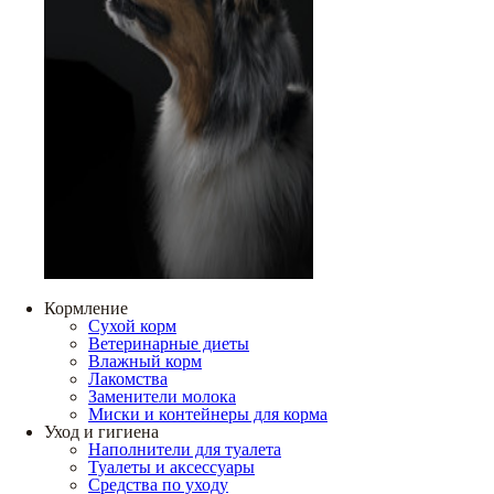
Кормление
Сухой корм
Ветеринарные диеты
Влажный корм
Лакомства
Заменители молока
Миски и контейнеры для корма
Уход и гигиена
Наполнители для туалета
Туалеты и аксессуары
Средства по уходу