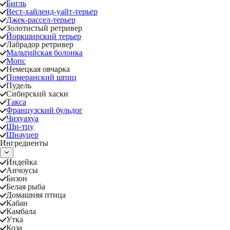
Бигль
Вест-хайленд-уайт-терьер
Джек-рассел-терьер
Золотистый ретривер
Йоркширский терьер
Лабрадор ретривер
Мальтийская болонка
Мопс
Немецкая овчарка
Померанский шпиц
Пудель
Сибирский хаски
Такса
Французский бульдог
Чихуахуа
Ши-тцу
Шнауцер
Ингредиенты
Индейка
Анчоусы
Бизон
Белая рыба
Домашняя птица
Кабан
Камбала
Утка
Коза