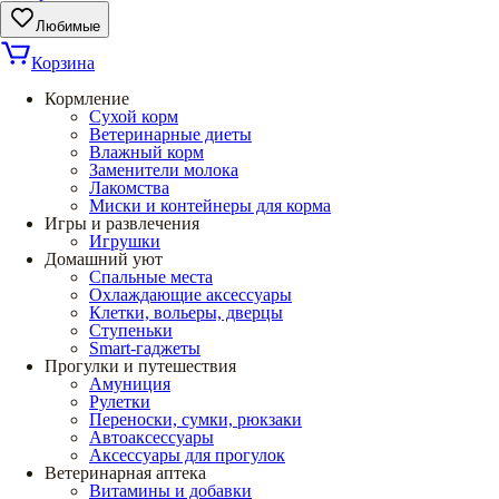
Любимые
Корзина
Кормление
Сухой корм
Ветеринарные диеты
Влажный корм
Заменители молока
Лакомства
Миски и контейнеры для корма
Игры и развлечения
Игрушки
Домашний уют
Спальные места
Охлаждающие аксессуары
Клетки, вольеры, дверцы
Ступеньки
Smart-гаджеты
Прогулки и путешествия
Амуниция
Рулетки
Переноски, сумки, рюкзаки
Автоаксессуары
Аксессуары для прогулок
Ветеринарная аптека
Витамины и добавки