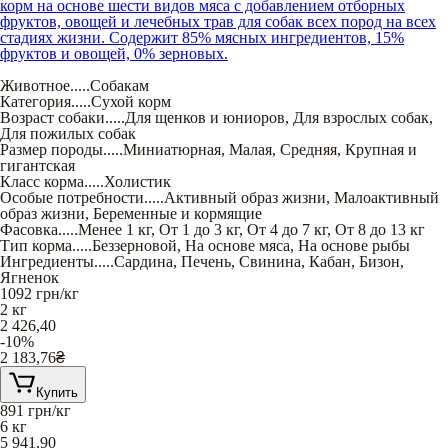
корм на основе шести видов мяса с добавлением отборных
фруктов, овощей и лечебных трав для собак всех пород на всех
стадиях жизни. Содержит 85% мясных ингредиентов, 15%
фруктов и овощей, 0% зерновых.
Животное
.....
Собакам
Категория
.....
Сухой корм
Возраст собаки
.....
Для щенков и юниоров
,
Для взрослых собак
,
Для пожилых собак
Размер породы
.....
Миниатюрная
,
Малая
,
Средняя
,
Крупная и
гигантская
Класс корма
.....
Холистик
Особые потребности
.....
Активный образ жизни
,
Малоактивный
образ жизни
,
Беременные и кормящие
Фасовка
.....
Менее 1 кг
,
От 1 до 3 кг
,
От 4 до 7 кг
,
От 8 до 13 кг
Тип корма
.....
Беззерновой
,
На основе мяса
,
На основе рыбы
Ингредиенты
.....
Сардина
,
Печень
,
Свинина
,
Кабан
,
Бизон
,
Ягненок
1092
грн/кг
2 кг
2 426,40
-10%
2 183,76
₴
Купить
891
грн/кг
6 кг
5 941,90