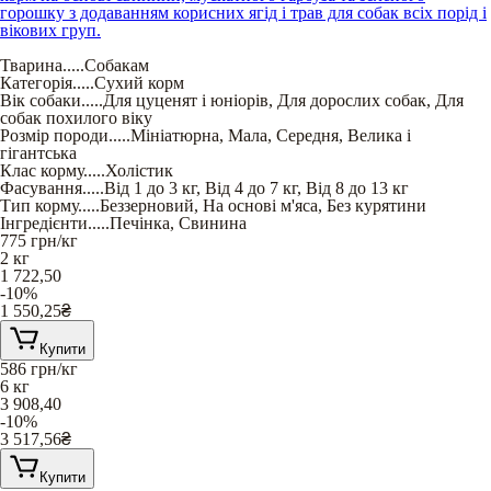
горошку з додаванням корисних ягід і трав для собак всіх порід і
вікових груп.
Тварина
.....
Собакам
Категорія
.....
Сухий корм
Вік собаки
.....
Для цуценят і юніорів
,
Для дорослих собак
,
Для
собак похилого віку
Розмір породи
.....
Мініатюрна
,
Мала
,
Середня
,
Велика і
гігантська
Клас корму
.....
Холістик
Фасування
.....
Від 1 до 3 кг
,
Від 4 до 7 кг
,
Від 8 до 13 кг
Тип корму
.....
Беззерновий
,
На основі м'яса
,
Без курятини
Інгредієнти
.....
Печінка
,
Свинина
775
грн/кг
2 кг
1 722,50
-10%
1 550,25
₴
Купити
586
грн/кг
6 кг
3 908,40
-10%
3 517,56
₴
Купити