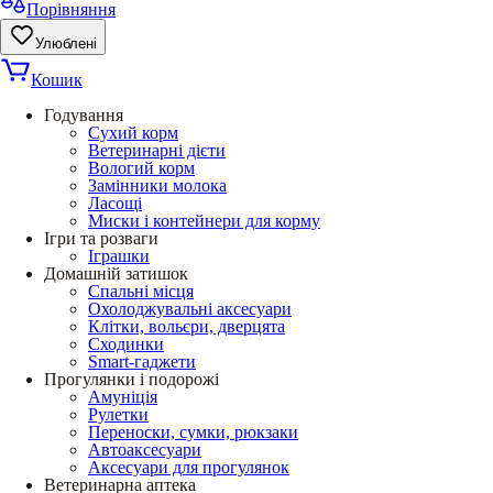
Порівняння
Улюблені
Кошик
Годування
Сухий корм
Ветеринарні дієти
Вологий корм
Замінники молока
Ласощі
Миски і контейнери для корму
Ігри та розваги
Іграшки
Домашній затишок
Спальні місця
Охолоджувальні аксесуари
Клітки, вольєри, дверцята
Сходинки
Smart-гаджети
Прогулянки і подорожі
Амуніція
Рулетки
Переноски, сумки, рюкзаки
Автоаксесуари
Аксесуари для прогулянок
Ветеринарна аптека