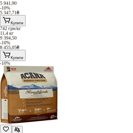
5 941,90
-10%
5 347,71
₴
Купити
742
грн/кг
11,4 кг
9 394,50
-10%
8 455,05
₴
Купити
-10%