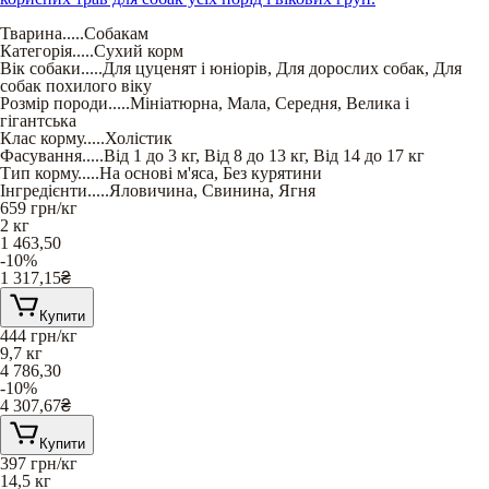
Тварина
.....
Собакам
Категорія
.....
Сухий корм
Вік собаки
.....
Для цуценят і юніорів
,
Для дорослих собак
,
Для
собак похилого віку
Розмір породи
.....
Мініатюрна
,
Мала
,
Середня
,
Велика і
гігантська
Клас корму
.....
Холістик
Фасування
.....
Від 1 до 3 кг
,
Від 8 до 13 кг
,
Від 14 до 17 кг
Тип корму
.....
На основі м'яса
,
Без курятини
Інгредієнти
.....
Яловичина
,
Свинина
,
Ягня
659
грн/кг
2 кг
1 463,50
-10%
1 317,15
₴
Купити
444
грн/кг
9,7 кг
4 786,30
-10%
4 307,67
₴
Купити
397
грн/кг
14,5 кг