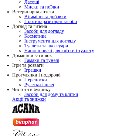
Ласощі
Миски та поїлки
Ветеринарна аптека
Вітаміни та добавки
Протипаразитарні засоби
Догляд та гігієна
Засоби для догляду
Косметика
Інструменти для догляду
Туалети та аксесуари
Наповнювачі для клітки і туалету
Домашній затишок
Гамаки та тунелі
Ігри та розваги
Іграшки
Прогулянки і подорожі
Переноски
Рулетки і шлеї
Чистота в будинку
Засоби для дому та клітки
Акції та знижки