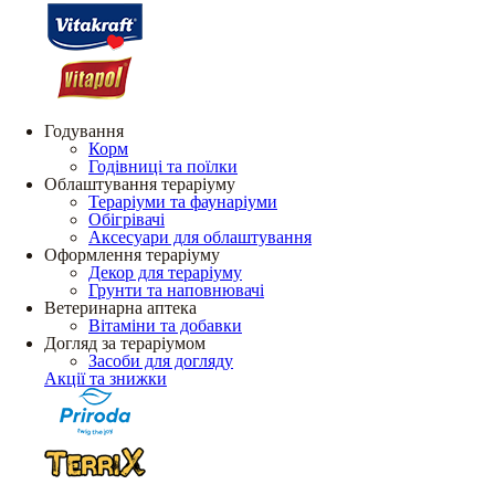
Годування
Корм
Годівниці та поїлки
Облаштування тераріуму
Тераріуми та фаунаріуми
Обігрівачі
Аксесуари для облаштування
Оформлення тераріуму
Декор для тераріуму
Грунти та наповнювачі
Ветеринарна аптека
Вітаміни та добавки
Догляд за тераріумом
Засоби для догляду
Акції та знижки