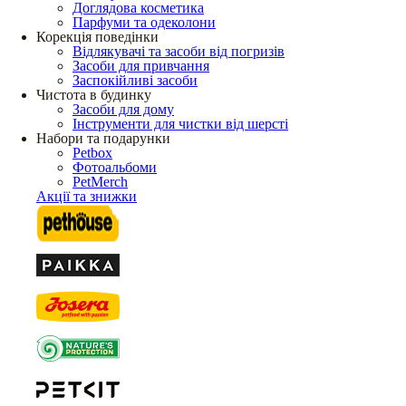
Доглядова косметика
Парфуми та одеколони
Корекція поведінки
Відлякувачі та засоби від погризів
Засоби для привчання
Заспокійливі засоби
Чистота в будинку
Засоби для дому
Інструменти для чистки від шерсті
Набори та подарунки
Petbox
Фотоальбоми
PetMerch
Акції та знижки