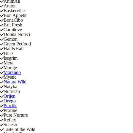
AnimAll
Araton
Baskerville
Bon Appetit
BonaCibo
Brit Fresh
Carnilove
Dolina Noteci
Gemon
Green Petfood
Half&Half
Hill's
Isegrim
Mera
Monge
Morando
Mystic
Natura Wild
Natyka
Nutrican
Orijen
Orygo
Practik
Profine
Pure Nurture
Reflex
Schesir
Taste of the Wild