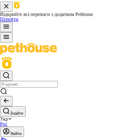
Відкрийте всі переваги з додатком Pethouse
Перейти
Знайти
Укр
Рос
Увійти