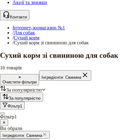
Акції та знижки
Контакти
Інтернет-зоомагазин №1
/
Для собак
/
Сухий корм
/
Сухий корм зі свининою для собак
Сухий корм зі свининою для собак
16
товарів
Інгредієнти:
Свинина
Очистити фільтри
За популярністю
За популярністю
Фільтр
1
Фільтр
1
Ви обрали
Інгредієнти:
Свинина