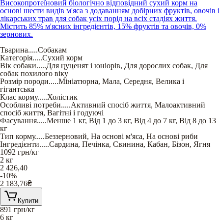
Високопротеїновий біологічно відповідний сухий корм на
основі шести видів м'яса з додаванням добірних фруктів, овочів і
лікарських трав для собак усіх порід на всіх стадіях життя.
Містить 85% м'ясних інгредієнтів, 15% фруктів та овочів, 0%
зернових.
Тварина
.....
Собакам
Категорія
.....
Сухий корм
Вік собаки
.....
Для цуценят і юніорів
,
Для дорослих собак
,
Для
собак похилого віку
Розмір породи
.....
Мініатюрна
,
Мала
,
Середня
,
Велика і
гігантська
Клас корму
.....
Холістик
Особливі потреби
.....
Активний спосіб життя
,
Малоактивний
спосіб життя
,
Вагітні і годуючі
Фасування
.....
Менше 1 кг
,
Від 1 до 3 кг
,
Від 4 до 7 кг
,
Від 8 до 13
кг
Тип корму
.....
Беззерновий
,
На основі м'яса
,
На основі риби
Інгредієнти
.....
Сардина
,
Печінка
,
Свинина
,
Кабан
,
Бізон
,
Ягня
1092
грн/кг
2 кг
2 426,40
-10%
2 183,76
₴
Купити
891
грн/кг
6 кг