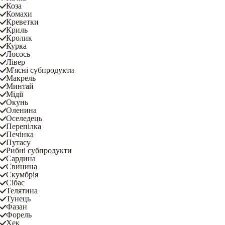
Коза
Комахи
Креветки
Криль
Кролик
Курка
Лосось
Лівер
М'ясні субпродукти
Макрель
Минтай
Мідії
Окунь
Оленина
Оселедець
Перепілка
Печінка
Путасу
Рибні субпродукти
Сардина
Свинина
Скумбрія
Сібас
Телятина
Тунець
Фазан
Форель
Хек