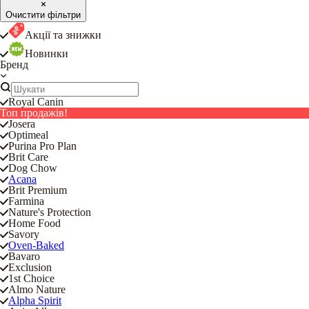
Очистити фільтри
Акції та знижки
Новинки
Бренд
Royal Canin
Топ продажів!
Josera
Optimeal
Purina Pro Plan
Brit Care
Dog Chow
Acana
Brit Premium
Farmina
Nature's Protection
Home Food
Savory
Oven-Baked
Bavaro
Exclusion
1st Choice
Almo Nature
Alpha Spirit