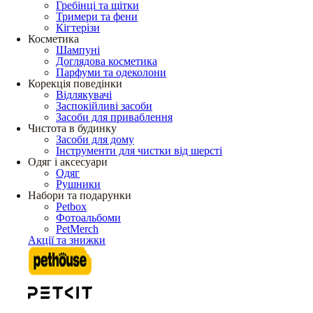
Гребінці та щітки
Тримери та фени
Кігтерізи
Косметика
Шампуні
Доглядова косметика
Парфуми та одеколони
Корекція поведінки
Відлякувачі
Заспокійливі засоби
Засоби для приваблення
Чистота в будинку
Засоби для дому
Інструменти для чистки від шерсті
Одяг і аксесуари
Одяг
Рушники
Набори та подарунки
Petbox
Фотоальбоми
PetMerch
Акції та знижки