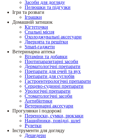
Засоби для догляду
Пелюшки та підгузки
Ігри та розваги
Іграшки
Домашній затишок
Кігтеточки
Спальні місця
Охолоджувальні аксесуари
Дверцята та решітки
Smart-гаджети
Ветеринарна аптека
Вітаміни та добавки
Протипаразитарні засоби
Дерматологічні препарати
Препарати для очей та вух
Препарати для суглобів
Гастроентерологічні препарати
Серцево-судинні препарати
Урологічні препарати
Стоматологічні засоби
Антибіотики
Ветеринарні аксесуари
Прогулянки і подорожі
Переноски, сумки, рюкзаки
Нашийники, повідці, шлеї
Рулетки
Інструменти для догляду
Дешедери