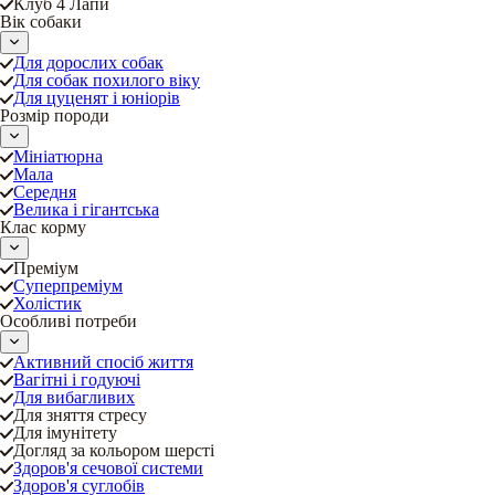
Клуб 4 Лапи
Вік собаки
Для дорослих собак
Для собак похилого віку
Для цуценят і юніорів
Розмір породи
Мініатюрна
Мала
Середня
Велика і гігантська
Клас корму
Преміум
Суперпреміум
Холістик
Особливі потреби
Активний спосіб життя
Вагітні і годуючі
Для вибагливих
Для зняття стресу
Для імунітету
Догляд за кольором шерсті
Здоров'я сечової системи
Здоров'я суглобів