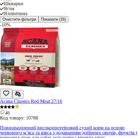
Шкварки
Ягня
Яловичина
Очистити фільтри
Показати
(16)
-10%
Acana Classics Red Meat 27/16
46
Код товару:
10788
Повнораціонний високопротеїновий сухий корм на основі
червоного м’яса та вівса з додаванням добірних овочів, фруктів і
корисних трав для собак усіх порід і вікових груп.