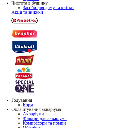
Чистота в будинку
Засоби для дому та клітки
Акції та знижки
Годування
Корм
Облаштування акваріума
Акваріуми
Фільтри для акваріума
Компресори та помпи
Обігрівачі