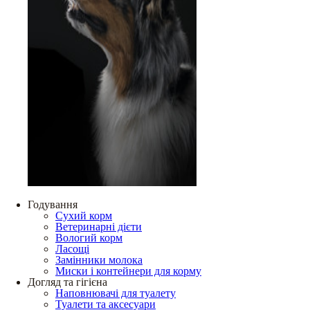
Годування
Сухий корм
Ветеринарні дієти
Вологий корм
Ласощі
Замінники молока
Миски і контейнери для корму
Догляд та гігієна
Наповнювачі для туалету
Туалети та аксесуари