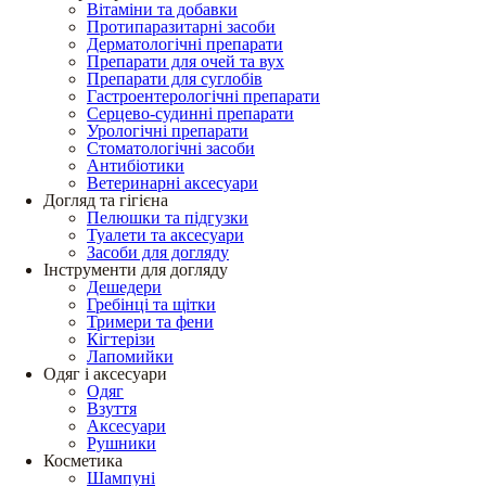
Вітаміни та добавки
Протипаразитарні засоби
Дерматологічні препарати
Препарати для очей та вух
Препарати для суглобів
Гастроентерологічні препарати
Серцево-судинні препарати
Урологічні препарати
Стоматологічні засоби
Антибіотики
Ветеринарні аксесуари
Догляд та гігієна
Пелюшки та підгузки
Туалети та аксесуари
Засоби для догляду
Інструменти для догляду
Дешедери
Гребінці та щітки
Тримери та фени
Кігтерізи
Лапомийки
Одяг і аксесуари
Одяг
Взуття
Аксесуари
Рушники
Косметика
Шампуні