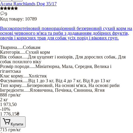
Acana Ranchlands Dog 35/17
9
Код товару:
10789
Високопротеїновий повнораціонний беззерновий сухий корм на
основі червоного м'яса та риби з додаванням добірних фруктів,
овочів і корисних трав для собак усіх порід і вікових груп.
Тварина
.....
Собакам
Категорія
.....
Сухий корм
Вік собаки
.....
Для цуценят і юніорів
,
Для дорослих собак
,
Для
собак похилого віку
Розмір породи
.....
Мініатюрна
,
Мала
,
Середня
,
Велика і
гігантська
Клас корму
.....
Холістик
Фасування
.....
Від 1 до 3 кг
,
Від 4 до 7 кг
,
Від 8 до 13 кг
Тип корму
.....
Беззерновий
,
На основі м'яса
,
На основі риби
Інгредієнти
.....
Яловичина
,
Печінка
,
Свинина
,
Ягня
888
грн/кг
2 кг
1 973,50
-10%
1 776,15
₴
Купити
715
грн/кг