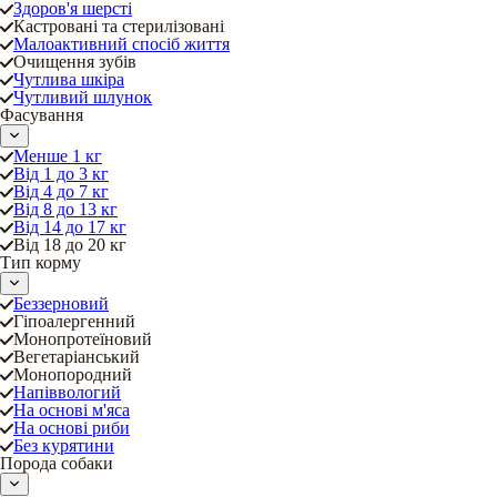
Здоров'я шерсті
Кастровані та стерилізовані
Малоактивний спосіб життя
Очищення зубів
Чутлива шкіра
Чутливий шлунок
Фасування
Менше 1 кг
Від 1 до 3 кг
Від 4 до 7 кг
Від 8 до 13 кг
Від 14 до 17 кг
Від 18 до 20 кг
Тип корму
Беззерновий
Гіпоалергенний
Монопротеїновий
Вегетаріанський
Монопородний
Напіввологий
На основі м'яса
На основі риби
Без курятини
Порода собаки