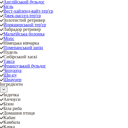
Англійський бульдог
Бігль
Вест-хайленд-вайт-тер'єр
Джек-рассел-тер'єр
Золотистий ретривер
Йоркширський тер'єр
Лабрадор ретривер
Мальтійська болонка
Мопс
Німецька вівчарка
Померанський шпіц
Пудель
Сибірський хаскі
Такса
Французький бульдог
Чихуахуа
Ши-цу
Шнауцер
Інгредієнти
Індичка
Анчоуси
Бізон
Біла риба
Домашня птиця
Кабан
Камбала
Качка