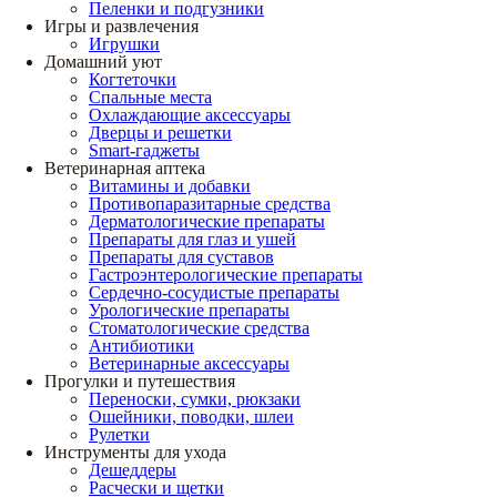
Пеленки и подгузники
Игры и развлечения
Игрушки
Домашний уют
Когтеточки
Спальные места
Охлаждающие аксессуары
Дверцы и решетки
Smart-гаджеты
Ветеринарная аптека
Витамины и добавки
Противопаразитарные средства
Дерматологические препараты
Препараты для глаз и ушей
Препараты для суставов
Гастроэнтерологические препараты
Сердечно-сосудистые препараты
Урологические препараты
Стоматологические средства
Антибиотики
Ветеринарные аксессуары
Прогулки и путешествия
Переноски, сумки, рюкзаки
Ошейники, поводки, шлеи
Рулетки
Инструменты для ухода
Дешеддеры
Расчески и щетки