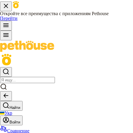
Откройте все преимущества с приложениям Pethouse
Перейти
Найти
Укр
Войти
Сравнение