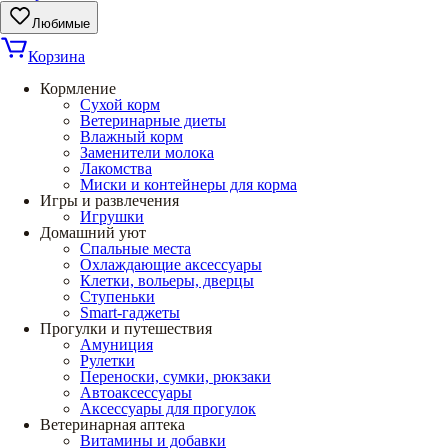
Любимые
Корзина
Кормление
Сухой корм
Ветеринарные диеты
Влажный корм
Заменители молока
Лакомства
Миски и контейнеры для корма
Игры и развлечения
Игрушки
Домашний уют
Спальные места
Охлаждающие аксессуары
Клетки, вольеры, дверцы
Ступеньки
Smart-гаджеты
Прогулки и путешествия
Амуниция
Рулетки
Переноски, сумки, рюкзаки
Автоаксессуары
Аксессуары для прогулок
Ветеринарная аптека
Витамины и добавки