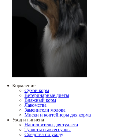
Кормление
Сухой корм
Ветеринарные диеты
Влажный корм
Лакомства
Заменители молока
Миски и контейнеры для корма
Уход и гигиена
Наполнители для туалета
Туалеты и аксессуары
Средства по уходу