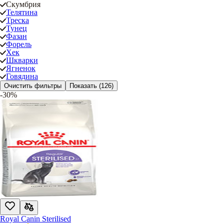
Скумбрия
Телятина
Треска
Тунец
Фазан
Форель
Хек
Шкварки
Ягненок
Говядина
Очистить фильтры
Показать
(126)
-30%
Royal Canin Sterilised