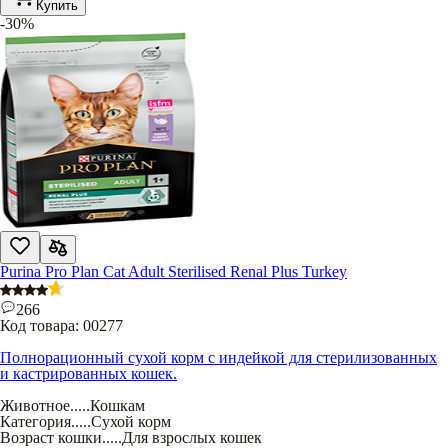
Купить
-30%
Purina Pro Plan Cat Adult Sterilised Renal Plus Turkey
266
Код товара:
00277
Полнорационный сухой корм с индейкой для стерилизованных
и кастрированных кошек.
Животное
.....
Кошкам
Категория
.....
Сухой корм
Возраст кошки
.....
Для взрослых кошек