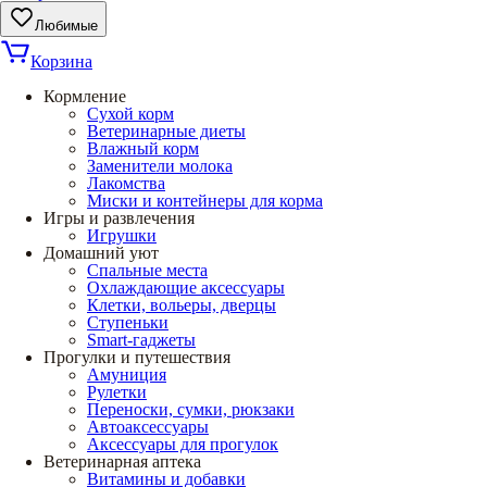
Любимые
Корзина
Кормление
Сухой корм
Ветеринарные диеты
Влажный корм
Заменители молока
Лакомства
Миски и контейнеры для корма
Игры и развлечения
Игрушки
Домашний уют
Спальные места
Охлаждающие аксессуары
Клетки, вольеры, дверцы
Ступеньки
Smart-гаджеты
Прогулки и путешествия
Амуниция
Рулетки
Переноски, сумки, рюкзаки
Автоаксессуары
Аксессуары для прогулок
Ветеринарная аптека
Витамины и добавки