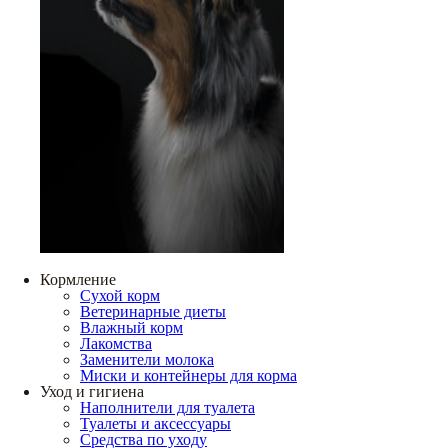
Кормление
Сухой корм
Ветеринарные диеты
Влажный корм
Лакомства
Заменители молока
Миски и контейнеры для корма
Уход и гигиена
Наполнители для туалета
Туалеты и аксессуары
Средства по уходу