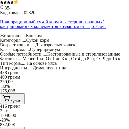
354
Код товара:
05820
Полнорационный сухой корм для стерилизованных/
кастрированных кошек/котов возрастом от 1 до 7 лет.
Животное
.....
Кошкам
Категория
.....
Сухой корм
Возраст кошки
.....
Для взрослых кошек
Класс корма
.....
Суперпремиум
Особые потребности
.....
Кастрированные и стерилизованные
Фасовка
.....
Менее 1 кг
,
От 1 до 3 кг
,
От 4 до 8 кг
,
От 9 до 15 кг
Тип корма
.....
На основе мяса
Ингредиенты
.....
Домашняя птица
438
грн/кг
400 грамм
250,00
-30%
175,00
₴
Купить
416
грн/кг
2 кг
1 040,00
-20%
832,00
₴