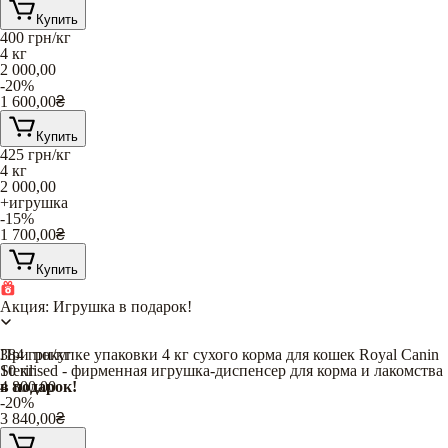
Купить
400
грн/кг
4 кг
2 000,00
-20%
1 600,00
₴
Купить
425
грн/кг
4 кг
2 000,00
+игрушка
-15%
1 700,00
₴
Купить
Акция: Игрушка в подарок!
При покупке упаковки 4 кг сухого корма для кошек Royal Canin
384
грн/кг
Sterilised - фирменная игрушка-диспенсер для корма и лакомства
10 кг
в подарок!
4 800,00
-20%
3 840,00
₴