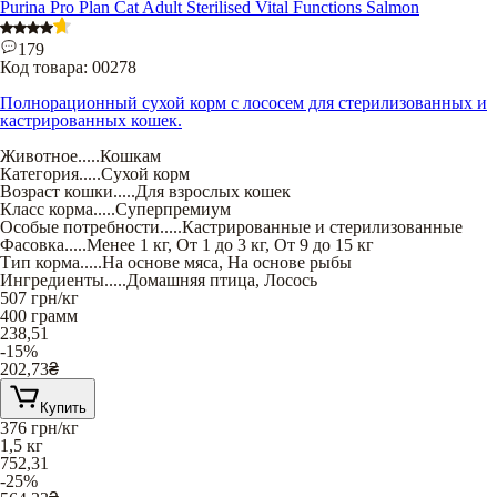
Purina Pro Plan Cat Adult Sterilised Vital Functions Salmon
179
Код товара:
00278
Полнорационный сухой корм с лососем для стерилизованных и
кастрированных кошек.
Животное
.....
Кошкам
Категория
.....
Сухой корм
Возраст кошки
.....
Для взрослых кошек
Класс корма
.....
Суперпремиум
Особые потребности
.....
Кастрированные и стерилизованные
Фасовка
.....
Менее 1 кг
,
От 1 до 3 кг
,
От 9 до 15 кг
Тип корма
.....
На основе мяса
,
На основе рыбы
Ингредиенты
.....
Домашняя птица
,
Лосось
507
грн/кг
400 грамм
238,51
-15%
202,73
₴
Купить
376
грн/кг
1,5 кг
752,31
-25%