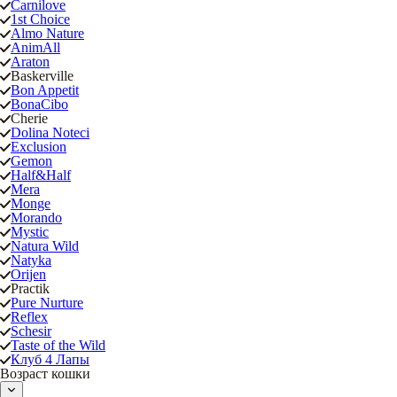
Carnilove
1st Choice
Almo Nature
AnimAll
Araton
Baskerville
Bon Appetit
BonaCibo
Cherie
Dolina Noteci
Exclusion
Gemon
Half&Half
Mera
Monge
Morando
Mystic
Natura Wild
Natyka
Orijen
Practik
Pure Nurture
Reflex
Schesir
Taste of the Wild
Клуб 4 Лапы
Возраст кошки