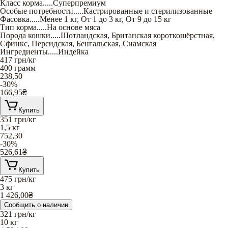
Класс корма
.....
Суперпремиум
Особые потребности
.....
Кастрированные и стерилизованные
Фасовка
.....
Менее 1 кг
,
От 1 до 3 кг
,
От 9 до 15 кг
Тип корма
.....
На основе мяса
Порода кошки
.....
Шотландская
,
Британская короткошёрстная
,
Сфинкс
,
Персидская
,
Бенгальская
,
Сиамская
Ингредиенты
.....
Индейка
417
грн/кг
400 грамм
238,50
-30%
166,95
₴
Купить
351
грн/кг
1,5 кг
752,30
-30%
526,61
₴
Купить
475
грн/кг
3 кг
1 426,00
₴
Сообщить о наличии
321
грн/кг
10 кг