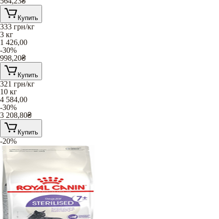
564,23
₴
Купить
333
грн/кг
3 кг
1 426,00
-30%
998,20
₴
Купить
321
грн/кг
10 кг
4 584,00
-30%
3 208,80
₴
Купить
-20%