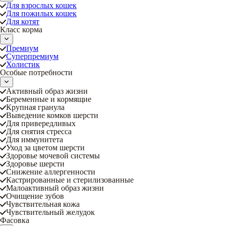
Для взрослых кошек
Для пожилых кошек
Для котят
Класс корма
Премиум
Суперпремиум
Холистик
Особые потребности
Активный образ жизни
Беременные и кормящие
Крупная гранула
Выведение комков шерсти
Для привередливых
Для снятия стресса
Для иммунитета
Уход за цветом шерсти
Здоровье мочевой системы
Здоровье шерсти
Снижение аллергенности
Кастрированные и стерилизованные
Малоактивный образ жизни
Очищение зубов
Чувствительная кожа
Чувствительный желудок
Фасовка