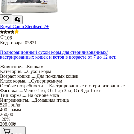
Royal Canin Sterilised 7+
106
Код товара:
05821
Полнорационный сухой корм для стерилизованных/
кастрированных кошек и котов в возрасте от 7 до 12 лет.
Животное
.....
Кошкам
Категория
.....
Сухой корм
Возраст кошки
.....
Для пожилых кошек
Класс корма
.....
Суперпремиум
Особые потребности
.....
Кастрированные и стерилизованные
Фасовка
.....
Менее 1 кг
,
От 1 до 3 кг
,
От 9 до 15 кг
Тип корма
.....
На основе мяса
Ингредиенты
.....
Домашняя птица
520
грн/кг
400 грамм
260,00
-20%
208,00
₴