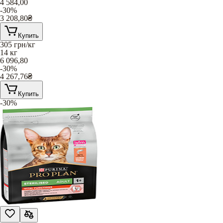
4 584,00
-30%
3 208,80
₴
Купить
305
грн/кг
14 кг
6 096,80
-30%
4 267,76
₴
Купить
-30%