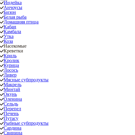
Индейка
Анчоусы
Бизон
Белая рыба
Домашняя птица
Кабан
Камбала
Утка
Коза
Насекомые
Креветки
Криль
Кролик
Курица
Лосось
Ливер
Мясные субпродукты
Макрель
Минтай
Окунь
Оленина
Сельдь
Перепел
Печень
Путасу
Рыбные субпродукты
Сардина
Свинина