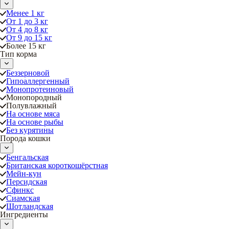
Менее 1 кг
От 1 до 3 кг
От 4 до 8 кг
От 9 до 15 кг
Более 15 кг
Тип корма
Беззерновой
Гипоаллергенный
Монопротеиновый
Монопородный
Полувлажный
На основе мяса
На основе рыбы
Без курятины
Порода кошки
Бенгальская
Британская короткошёрстная
Мейн-кун
Персидская
Сфинкс
Сиамская
Шотландская
Ингредиенты