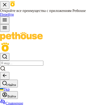
Откройте все преимущества с приложениям Pethouse
Перейти
Найти
Укр
Войти
Сравнение