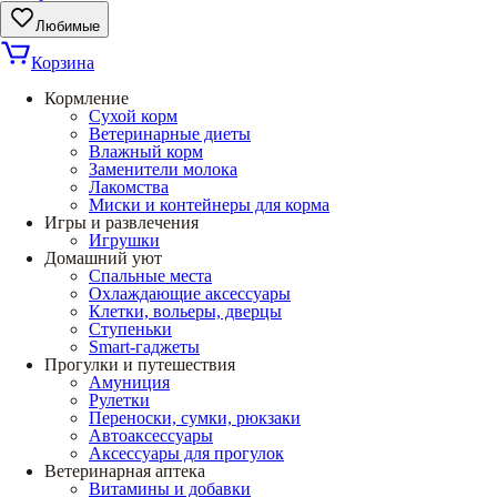
Любимые
Корзина
Кормление
Сухой корм
Ветеринарные диеты
Влажный корм
Заменители молока
Лакомства
Миски и контейнеры для корма
Игры и развлечения
Игрушки
Домашний уют
Спальные места
Охлаждающие аксессуары
Клетки, вольеры, дверцы
Ступеньки
Smart-гаджеты
Прогулки и путешествия
Амуниция
Рулетки
Переноски, сумки, рюкзаки
Автоаксессуары
Аксессуары для прогулок
Ветеринарная аптека
Витамины и добавки