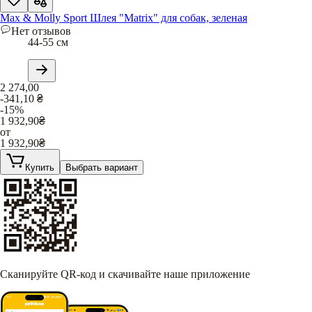
Max & Molly Sport Шлея "Matrix" для собак, зеленая
Нет отзывов
44-55 см
2 274,00
-341,10
₴
-15%
1 932,90
₴
от
1 932,90
₴
Купить
Выбрать вариант
Сканируйте QR-код и скачивайте наше приложение