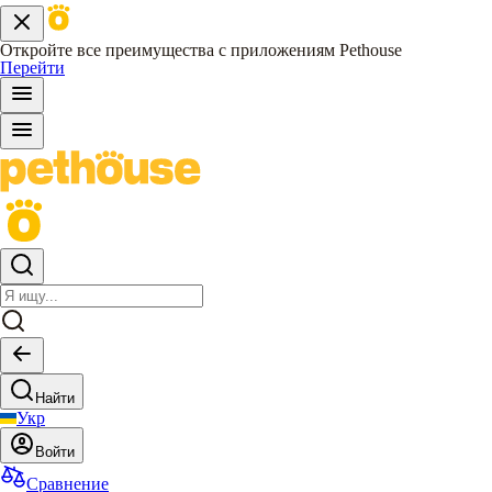
Откройте все преимущества с приложениям Pethouse
Перейти
Найти
Укр
Войти
Сравнение