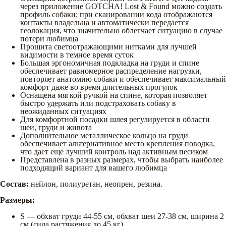
через приложение GOTCHA! Lost & Found можно создать
профиль собаки; при сканировании кода отображаются
контакты владельца и автоматически передается
геолокация, что значительно облегчает ситуацию в случае
потери любимца
Прошита светоотражающими нитками для лучшей
видимости в темное время суток
Большая эргономичная подкладка на груди и спине
обеспечивает равномерное распределение нагрузки,
повторяет анатомию собаки и обеспечивает максимальный
комфорт даже во время длительных прогулок
Оснащена мягкой ручкой на спине, которая позволяет
быстро удержать или подстраховать собаку в
неожиданных ситуациях
Для комфортной посадки шлея регулируется в области
шеи, груди и живота
Дополнительное металлическое кольцо на груди
обеспечивает альтернативное место крепления поводка,
что дает еще лучший контроль над активным песиком
Представлена в разных размерах, чтобы выбрать наиболее
подходящий вариант для вашего любимца
Состав:
нейлон, полиуретан, неопрен, резина.
Размеры:
S — обхват груди 44-55 см, обхват шеи 27-38 см, ширина 2
см (сила растяжения до 45 кг)