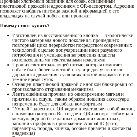
Прочный хлопковый ошейник для собак, оснащенный
пластиковой пряжкой и адресником с QR-паспортом. Адресник
позволяет снабдить питомца важной информацией о его
владельцах на случай побега или пропажи.
Почему стоит купить?
Изготовлен из восстановленного хлопка — экологически
чистого материала нового поколения, прошедшего
повторный цикл переработки посредством современных
технологий с целью популяризации идеи разумного
потребления и уменьшения загрязнения планеты
использованными текстильными изделиями
Прошит светоотражающей нитью, которая помогает
собаке быть более заметной на улице для участников
дорожного движения в условиях плохой видимости и в
темное время суток
Оснащен пластиковой пряжкой с кнопкой блокировки от
произвольного открывания механизма
Лента ошейника прочная, но одновременно мягкая и
приятная на ощупь, таким образом ношения аксессуара
непременно будет для собаки комфортным
“Умный” адресник с QR кодом представляет собой жетон,
с помощью которого Вы создаете QR-паспорт любимца в
международной базе данных домашних животных,
заполнив профиль в приложении Animal ID (фото,
параметры, порода, кличка, особые приметы и контакты
владельца)