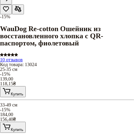
-15%
WauDog Re-cotton Ошейник из
восстановленного хлопка с QR-
паспортом, фиолетовый
10 отзывов
Код товара
:
13024
25-35 см
-15%
139,00
118,15
₴
Купить
33-49 см
-15%
184,00
156,40
₴
Купить