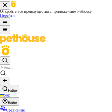
Откройте все преимущества с приложениям Pethouse
Перейти
Найти
Укр
Войти
Сравнение