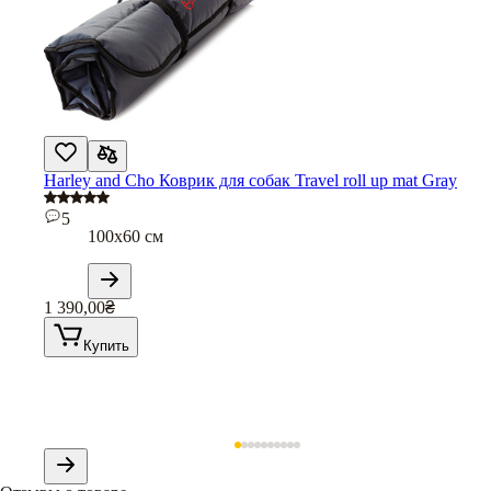
Harley and Cho Коврик для собак Travel roll up mat Gray
5
100х60 см
1 390,00
₴
Купить