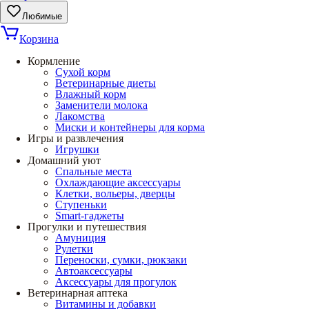
Любимые
Корзина
Кормление
Сухой корм
Ветеринарные диеты
Влажный корм
Заменители молока
Лакомства
Миски и контейнеры для корма
Игры и развлечения
Игрушки
Домашний уют
Спальные места
Охлаждающие аксессуары
Клетки, вольеры, дверцы
Ступеньки
Smart-гаджеты
Прогулки и путешествия
Амуниция
Рулетки
Переноски, сумки, рюкзаки
Автоаксессуары
Аксессуары для прогулок
Ветеринарная аптека
Витамины и добавки