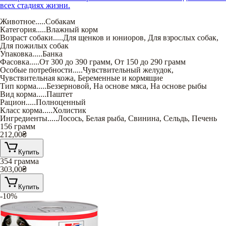
всех стадиях жизни.
Животное
.....
Собакам
Категория
.....
Влажный корм
Возраст собаки
.....
Для щенков и юниоров
,
Для взрослых собак
,
Для пожилых собак
Упаковка
.....
Банка
Фасовка
.....
От 300 до 390 грамм
,
От 150 до 290 грамм
Особые потребности
.....
Чувствительный желудок
,
Чувствительная кожа
,
Беременные и кормящие
Тип корма
.....
Беззерновой
,
На основе мяса
,
На основе рыбы
Вид корма
.....
Паштет
Рацион
.....
Полноценный
Класс корма
.....
Холистик
Ингредиенты
.....
Лосось
,
Белая рыба
,
Свинина
,
Сельдь
,
Печень
156 грамм
212,00
₴
Купить
354 грамма
303,00
₴
Купить
-10%