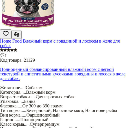
Home Food Влажный корм с говядиной и лососем в желе для
собак
1
Код товара:
21129
Полноценный сбалансированный влажный корм с легкой
текстурой и аппетитными кусочками говядины и лосося в желе
для собак.
Животное
.....
Собакам
Категория
.....
Влажный корм
Возраст собаки
.....
Для взрослых собак
Упаковка
.....
Банка
Фасовка
.....
От 300 до 390 грамм
Тип корма
.....
Беззерновой
,
На основе мяса
,
На основе рыбы
Вид корма
.....
Фаршеподобный
Рацион
.....
Полноценный
Класс корма
.....
Суперпремиум