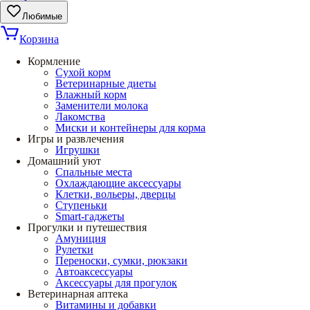
Любимые
Корзина
Кормление
Сухой корм
Ветеринарные диеты
Влажный корм
Заменители молока
Лакомства
Миски и контейнеры для корма
Игры и развлечения
Игрушки
Домашний уют
Спальные места
Охлаждающие аксессуары
Клетки, вольеры, дверцы
Ступеньки
Smart-гаджеты
Прогулки и путешествия
Амуниция
Рулетки
Переноски, сумки, рюкзаки
Автоаксессуары
Аксессуары для прогулок
Ветеринарная аптека
Витамины и добавки