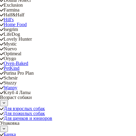
Dolina Noteci
Exclusion
Farmina
Half&Half
Hill's
Home Food
Isegrim
LifeDog
Lovely Hunter
Mystic
Nuevo
Optimeal
Orygo
Oven-Baked
PetKind
Purina Pro Plan
Schesir
Stuzzy
Wanpy
Клуб 4 Лапы
Возраст собаки
Для взрослых собак
Для пожилых собак
Для щенков и юниоров
Упаковка
Банка