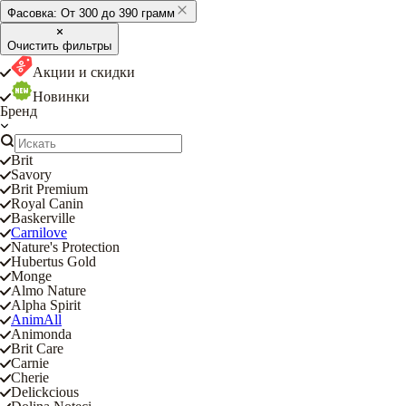
Фасовка:
От 300 до 390 грамм
Очистить фильтры
Акции и скидки
Новинки
Бренд
Brit
Savory
Brit Premium
Royal Canin
Baskerville
Carnilove
Nature's Protection
Hubertus Gold
Monge
Almo Nature
Alpha Spirit
AnimAll
Animonda
Brit Care
Carnie
Cherie
Delickcious