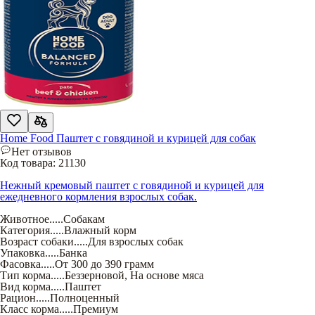
Home Food Паштет с говядиной и курицей для собак
Нет отзывов
Код товара:
21130
Нежный кремовый паштет с говядиной и курицей для
ежедневного кормления взрослых собак.
Животное
.....
Собакам
Категория
.....
Влажный корм
Возраст собаки
.....
Для взрослых собак
Упаковка
.....
Банка
Фасовка
.....
От 300 до 390 грамм
Тип корма
.....
Беззерновой
,
На основе мяса
Вид корма
.....
Паштет
Рацион
.....
Полноценный
Класс корма
.....
Премиум