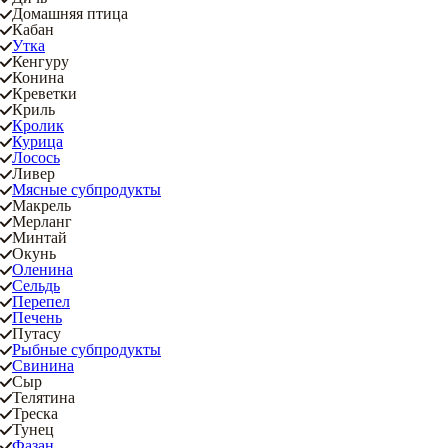
Домашняя птица
Кабан
Утка
Кенгуру
Конина
Креветки
Криль
Кролик
Курица
Лосось
Ливер
Мясные субпродукты
Макрель
Мерланг
Минтай
Окунь
Оленина
Сельдь
Перепел
Печень
Путасу
Рыбные субпродукты
Свинина
Сыр
Телятина
Треска
Тунец
Фазан