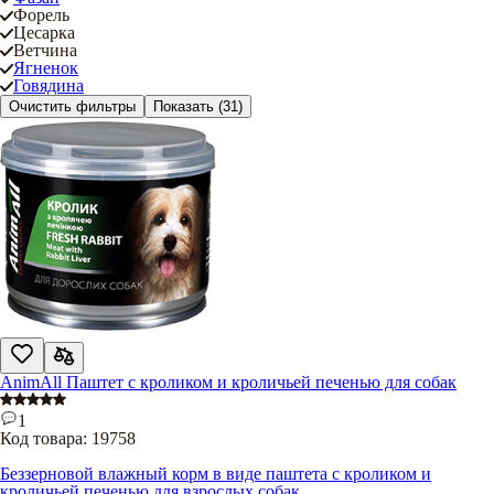
Форель
Цесарка
Ветчина
Ягненок
Говядина
Очистить фильтры
Показать
(31)
AnimAll Паштет с кроликом и кроличьей печенью для собак
1
Код товара:
19758
Беззерновой влажный корм в виде паштета с кроликом и
кроличьей печенью для взрослых собак.