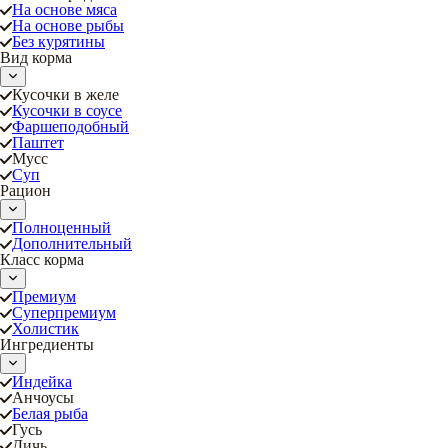
На основе мяса
На основе рыбы
Без курятины
Вид корма
Кусочки в желе
Кусочки в соусе
Фаршеподобный
Паштет
Мусс
Суп
Рацион
Полноценный
Дополнительный
Класс корма
Премиум
Суперпремиум
Холистик
Ингредиенты
Индейка
Анчоусы
Белая рыба
Гусь
Дичь