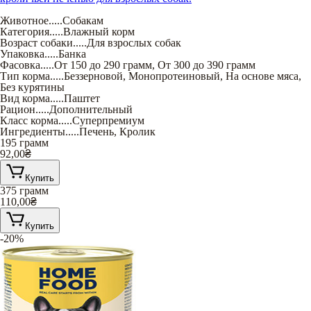
Животное
.....
Собакам
Категория
.....
Влажный корм
Возраст собаки
.....
Для взрослых собак
Упаковка
.....
Банка
Фасовка
.....
От 150 до 290 грамм
,
От 300 до 390 грамм
Тип корма
.....
Беззерновой
,
Монопротеиновый
,
На основе мяса
,
Без курятины
Вид корма
.....
Паштет
Рацион
.....
Дополнительный
Класс корма
.....
Суперпремиум
Ингредиенты
.....
Печень
,
Кролик
195 грамм
92,00
₴
Купить
375 грамм
110,00
₴
Купить
-20%