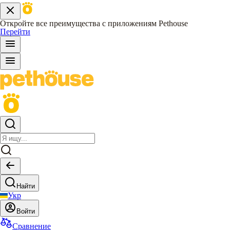
Откройте все преимущества с приложениям Pethouse
Перейти
Найти
Укр
Войти
Сравнение