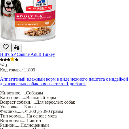
Hill's SP Canine Adult Turkey
3
Код товара:
11809
Аппетитный влажный корм в виде нежного паштета с индейкой
для взрослых собак в возрасте от 1 до 6 лет.
Животное
.....
Собакам
Категория
.....
Влажный корм
Возраст собаки
.....
Для взрослых собак
Упаковка
.....
Банка
Фасовка
.....
От 300 до 390 грамм
Тип корма
.....
На основе мяса
Вид корма
.....
Паштет
Рацион
.....
Полноценный