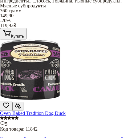
Ингредиенты
.....
Лосось
,
Говядина
,
Рыбные субпродукты
,
Мясные субпродукты
360 грамм
149,90
-20%
119,92
₴
Купить
Oven-Baked Tradition Dog Duck
5
Код товара:
11842