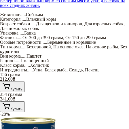
Беззерновой влажный корм со свежим мясом утки для собак на
всех стадиях жизни.
Животное
.....
Собакам
Категория
.....
Влажный корм
Возраст собаки
.....
Для щенков и юниоров
,
Для взрослых собак
,
Для пожилых собак
Упаковка
.....
Банка
Фасовка
.....
От 300 до 390 грамм
,
От 150 до 290 грамм
Особые потребности
.....
Беременные и кормящие
Тип корма
.....
Беззерновой
,
На основе мяса
,
На основе рыбы
,
Без
курятины
Вид корма
.....
Паштет
Рацион
.....
Полноценный
Класс корма
.....
Холистик
Ингредиенты
.....
Утка
,
Белая рыба
,
Сельдь
,
Печень
156 грамм
212,00
₴
Купить
354 грамма
341,00
₴
Купить
-20%