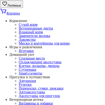
Любимые
Корзина
Кормление
Сухой корм
Ветеринарные диеты
Влажный корм
Заменители молока
Лакомства
Миски и контейнеры для корма
Игры и развлечения
Игрушки
Домашний уют
Спальные места
Охлаждающие аксессуары
Клетки, вольеры, дверцы
Ступеньки
Smart-гаджеты
Прогулки и путешествия
Амуниция
Рулетки
Переноски, сумки, рюкзаки
Автоаксессуары
Аксессуары для прогулок
Ветеринарная аптека
Витамины и добавки