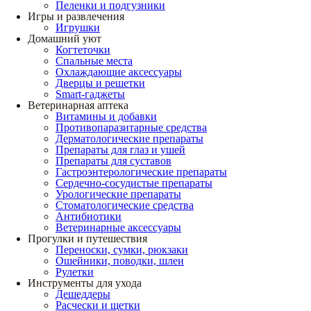
Пеленки и подгузники
Игры и развлечения
Игрушки
Домашний уют
Когтеточки
Спальные места
Охлаждающие аксессуары
Дверцы и решетки
Smart-гаджеты
Ветеринарная аптека
Витамины и добавки
Противопаразитарные средства
Дерматологические препараты
Препараты для глаз и ушей
Препараты для суставов
Гастроэнтерологические препараты
Сердечно-сосудистые препараты
Урологические препараты
Стоматологические средства
Антибиотики
Ветеринарные аксессуары
Прогулки и путешествия
Переноски, сумки, рюкзаки
Ошейники, поводки, шлеи
Рулетки
Инструменты для ухода
Дешеддеры
Расчески и щетки