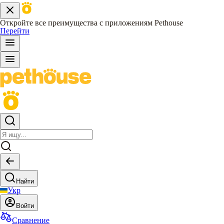
Откройте все преимущества с приложениям Pethouse
Перейти
Найти
Укр
Войти
Сравнение