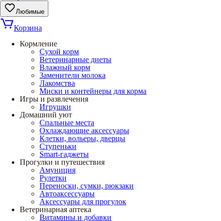
Любимые
Корзина
Кормление
Сухой корм
Ветеринарные диеты
Влажный корм
Заменители молока
Лакомства
Миски и контейнеры для корма
Игры и развлечения
Игрушки
Домашний уют
Спальные места
Охлаждающие аксессуары
Клетки, вольеры, дверцы
Ступеньки
Smart-гаджеты
Прогулки и путешествия
Амуниция
Рулетки
Переноски, сумки, рюкзаки
Автоаксессуары
Аксессуары для прогулок
Ветеринарная аптека
Витамины и добавки