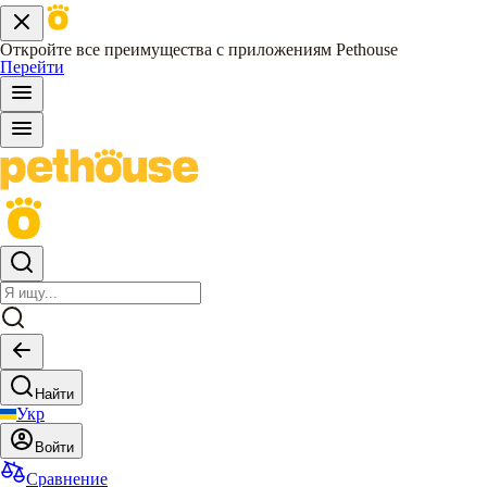
Откройте все преимущества с приложениям Pethouse
Перейти
Найти
Укр
Войти
Сравнение