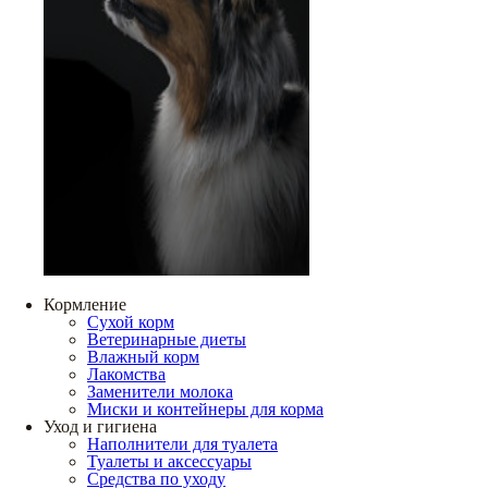
Кормление
Сухой корм
Ветеринарные диеты
Влажный корм
Лакомства
Заменители молока
Миски и контейнеры для корма
Уход и гигиена
Наполнители для туалета
Туалеты и аксессуары
Средства по уходу