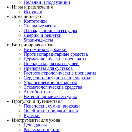
Пеленки и подгузники
Игры и развлечения
Игрушки
Домашний уют
Когтеточки
Спальные места
Охлаждающие аксессуары
Дверцы и решетки
Smart-гаджеты
Ветеринарная аптека
Витамины и добавки
Противопаразитарные средства
Дерматологические препараты
Препараты для глаз и ушей
Препараты для суставов
Гастроэнтерологические препараты
Сердечно-сосудистые препараты
Урологические препараты
Стоматологические средства
Антибиотики
Ветеринарные аксессуары
Прогулки и путешествия
Переноски, сумки, рюкзаки
Ошейники, поводки, шлеи
Рулетки
Инструменты для ухода
Дешеддеры
Расчески и щетки