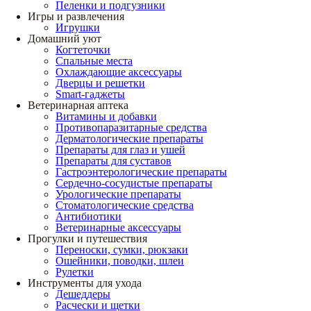
Пеленки и подгузники
Игры и развлечения
Игрушки
Домашний уют
Когтеточки
Спальные места
Охлаждающие аксессуары
Дверцы и решетки
Smart-гаджеты
Ветеринарная аптека
Витамины и добавки
Противопаразитарные средства
Дерматологические препараты
Препараты для глаз и ушей
Препараты для суставов
Гастроэнтерологические препараты
Сердечно-сосудистые препараты
Урологические препараты
Стоматологические средства
Антибиотики
Ветеринарные аксессуары
Прогулки и путешествия
Переноски, сумки, рюкзаки
Ошейники, поводки, шлеи
Рулетки
Инструменты для ухода
Дешеддеры
Расчески и щетки