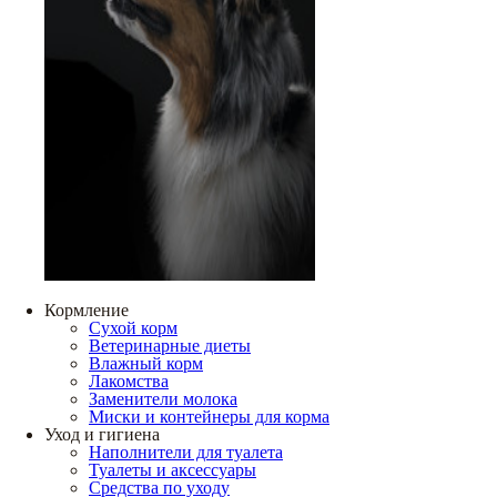
Кормление
Сухой корм
Ветеринарные диеты
Влажный корм
Лакомства
Заменители молока
Миски и контейнеры для корма
Уход и гигиена
Наполнители для туалета
Туалеты и аксессуары
Средства по уходу