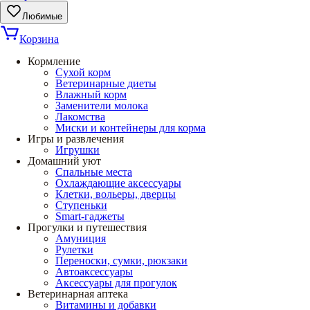
Любимые
Корзина
Кормление
Сухой корм
Ветеринарные диеты
Влажный корм
Заменители молока
Лакомства
Миски и контейнеры для корма
Игры и развлечения
Игрушки
Домашний уют
Спальные места
Охлаждающие аксессуары
Клетки, вольеры, дверцы
Ступеньки
Smart-гаджеты
Прогулки и путешествия
Амуниция
Рулетки
Переноски, сумки, рюкзаки
Автоаксессуары
Аксессуары для прогулок
Ветеринарная аптека
Витамины и добавки