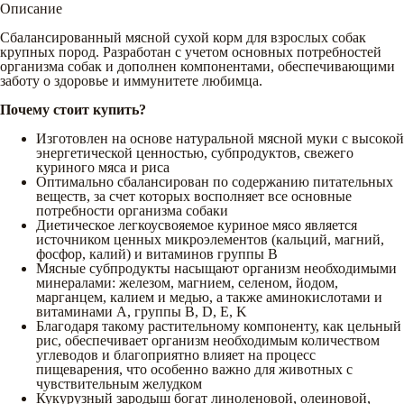
Описание
Сбалансированный мясной сухой корм для взрослых собак
крупных пород. Разработан с учетом основных потребностей
организма собак и дополнен компонентами, обеспечивающими
заботу о здоровье и иммунитете любимца.
Почему стоит купить?
Изготовлен на основе натуральной мясной муки с высокой
энергетической ценностью, субпродуктов, свежего
куриного мяса и риса
Оптимально сбалансирован по содержанию питательных
веществ, за счет которых восполняет все основные
потребности организма собаки
Диетическое легкоусвояемое куриное мясо является
источником ценных микроэлементов (кальций, магний,
фосфор, калий) и витаминов группы В
Мясные субпродукты насыщают организм необходимыми
минералами: железом, магнием, селеном, йодом,
марганцем, калием и медью, а также аминокислотами и
витаминами А, группы В, D, E, K
Благодаря такому растительному компоненту, как цельный
рис, обеспечивает организм необходимым количеством
углеводов и благоприятно влияет на процесс
пищеварения, что особенно важно для животных с
чувствительным желудком
Кукурузный зародыш богат линоленовой, олеиновой,