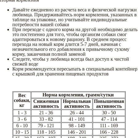
Давайте ежедневно из расчета веса и физической нагрузки
любимца. Придерживайтесь норм кормления, указанных в
таблице на упаковке, но учитывайте индивидуальные
потребности вашей собаки
При переходе с одного корма на другой необходимо делать
это постепенно для того, чтобы организм собаки смог
адаптироваться к новому рациону. В среднем процесс
перехода на новый корм длится 5-7 дней, начиная с
незначительного его добавления к привычному сухому
корму, заканчивая полной заменой
Следите, чтобы у любимца всегда был доступ к чистой
свежей воде
Корм рекомендуется пересыпать в специальный контейнер
с крышкой для хранения пищевых продуктов
Норма кормления, грамм/сутки
Вес
собаки,
Сниженная
Нормальная
Повышенная
кг
активность
активность
активность
1 - 3
21 - 36
26 - 44
30 - 50
3 - 6
33 - 82
41 - 101
47 - 114
6 - 10
79 - 121
98 - 149
111 - 169
10 - 15
118 - 165
146 - 201
166 - 228