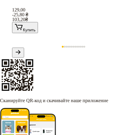
129,00
-25,80
₴
103,20
₴
Купить
Сканируйте QR-код и скачивайте наше приложение