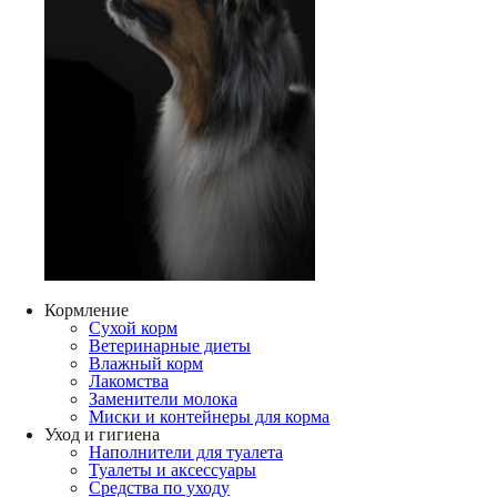
Кормление
Сухой корм
Ветеринарные диеты
Влажный корм
Лакомства
Заменители молока
Миски и контейнеры для корма
Уход и гигиена
Наполнители для туалета
Туалеты и аксессуары
Средства по уходу