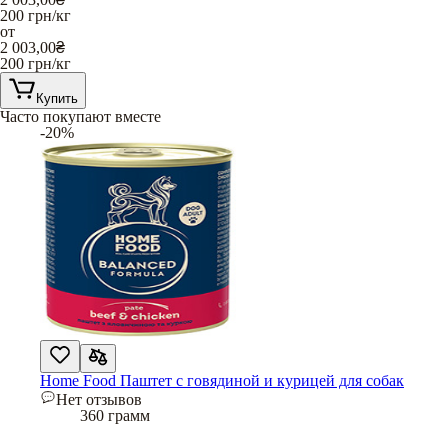
200
грн/кг
от
2 003,00
₴
200
грн/кг
Купить
Часто покупают вместе
-20%
Home Food Паштет с говядиной и курицей для собак
Нет отзывов
360 грамм