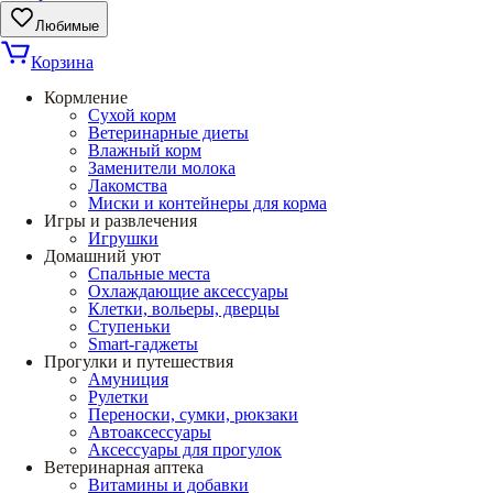
Любимые
Корзина
Кормление
Сухой корм
Ветеринарные диеты
Влажный корм
Заменители молока
Лакомства
Миски и контейнеры для корма
Игры и развлечения
Игрушки
Домашний уют
Спальные места
Охлаждающие аксессуары
Клетки, вольеры, дверцы
Ступеньки
Smart-гаджеты
Прогулки и путешествия
Амуниция
Рулетки
Переноски, сумки, рюкзаки
Автоаксессуары
Аксессуары для прогулок
Ветеринарная аптека
Витамины и добавки