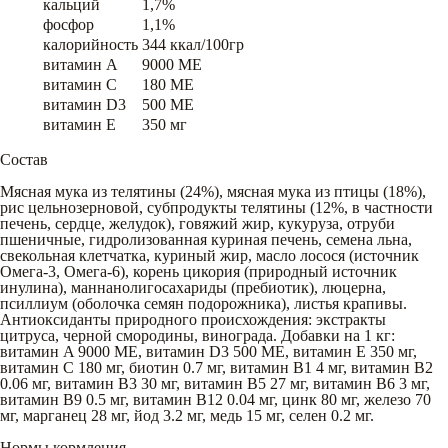
кальций
1,7%
фосфор
1,1%
калорийность
344 ккал/100гр
витамин A
9000 ME
витамин C
180 ME
витамин D3
500 ME
витамин E
350 мг
Состав
Мясная мука из телятины (24%), мясная мука из птицы (18%),
рис цельнозерновой, субпродукты телятины (12%, в частности
печень, сердце, желудок), говяжий жир, кукуруза, отруби
пшеничные, гидролизованная куриная печень, семена льна,
свекольная клетчатка, куриный жир, масло лосося (источник
Омега-3, Омега-6), корень цикория (природный источник
инулина), маннанолигосахариды (пребиотик), люцерна,
псиллиум (оболочка семян подорожника), листья крапивы.
Антиоксиданты природного происхождения: экстракты
цитруса, черной смородины, винограда. Добавки на 1 кг:
витамин A 9000 МЕ, витамин D3 500 МЕ, витамин Е 350 мг,
витамин C 180 мг, биотин 0.7 мг, витамин В1 4 мг, витамин В2
0.06 мг, витамин В3 30 мг, витамин В5 27 мг, витамин В6 3 мг,
витамин В9 0.5 мг, витамин В12 0.04 мг, цинк 80 мг, железо 70
мг, марганец 28 мг, йод 3.2 мг, медь 15 мг, селен 0.2 мг.
Нормы кормления