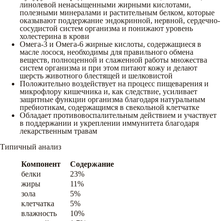
линолевой ненасыщенными жирными кислотами,
полезными минералами и растительным белком, которые
оказывают поддержание эндокринной, нервной, сердечно-
сосудистой систем организма и понижают уровень
холестерина в крови
Омега-3 и Омега-6 жирные кислоты, содержащиеся в
масле лосося, необходимы для правильного обмена
веществ, полноценной и слаженной работы множества
систем организма и при этом питают кожу и делают
шерсть животного блестящей и шелковистой
Положительно воздействует на процесс пищеварения и
микрофлору кишечника и, как следствие, усиливает
защитные функции организма благодаря натуральным
пребиотикам, содержащимся в свекольной клетчатке
Обладает противовоспалительным действием и участвует
в поддержании и укреплении иммунитета благодаря
лекарственным травам
Типичный анализ
Компонент
Содержание
белки
23%
жиры
11%
зола
5%
клетчатка
5%
влажность
10%