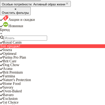
Особые потребности:
Активный образ жизни
Очистить фильтры
Акции и скидки
Новинки
Бренд
Royal Canin
Топ продаж!
Josera
Optimeal
Purina Pro Plan
Brit Care
Dog Chow
Acana
Brit Premium
Farmina
Nature's Protection
Home Food
Savory
Oven-Baked
Bavaro
Exclusion
1st Choice