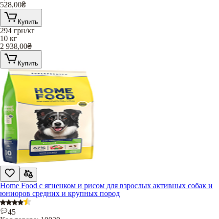
528,00
₴
Купить
294
грн/кг
10 кг
2 938,00
₴
Купить
Home Food с ягненком и рисом для взрослых активных собак и
юниоров средних и крупных пород
45