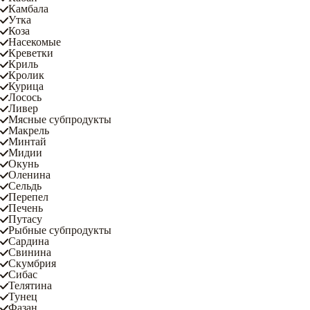
Камбала
Утка
Коза
Насекомые
Креветки
Криль
Кролик
Курица
Лосось
Ливер
Мясные субпродукты
Макрель
Минтай
Мидии
Окунь
Оленина
Сельдь
Перепел
Печень
Путасу
Рыбные субпродукты
Сардина
Свинина
Скумбрия
Сибас
Телятина
Тунец
Фазан