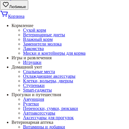
Любимые
Корзина
Кормление
Сухой корм
Ветеринарные диеты
Влажный корм
Заменители молока
Лакомства
Миски и контейнеры для корма
Игры и развлечения
Игрушки
Домашний уют
Спальные места
Охлаждающие аксессуары
Клетки, вольеры, дверцы
Ступеньки
Smart-гаджеты
Прогулки и путешествия
Амуниция
Рулетки
Переноски, сумки, рюкзаки
Автоаксессуары
Аксессуары для прогулок
Ветеринарная аптека
Витамины и добавки