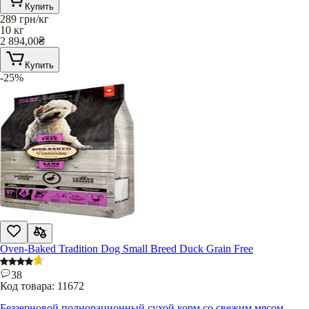
Купить
289
грн/кг
10 кг
2 894,00
₴
Купить
-25%
Oven-Baked Tradition Dog Small Breed Duck Grain Free
38
Код товара:
11672
Беззерновой полнорационный сухой корм со свежим мясом