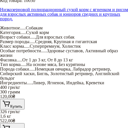
Код товара:
10030
Низкозерновой полнорационный сухой корм с ягненком и рисом
для взрослых активных собак и юниоров средних и крупных
пород.
Животное
.....
Собакам
Категория
.....
Сухой корм
Возраст собаки
.....
Для взрослых собак
Размер породы
.....
Средняя
,
Крупная и гигантская
Класс корма
.....
Суперпремиум
,
Холистик
Особые потребности
.....
Здоровье суставов
,
Активный образ
жизни
Фасовка
.....
От 1 до 3 кг
,
От 8 до 13 кг
Тип корма
.....
На основе мяса
,
Без курятины
Порода собаки
.....
Немецкая овчарка
,
Лабрадор ретривер
,
Сибирский хаски
,
Бигль
,
Золотистый ретривер
,
Английский
бульдог
Ингредиенты
.....
Ливер
,
Ягненок
,
Индейка
,
Креветки
400
грн/кг
300 грамм
120,00
₴
Купить
326
грн/кг
1,6 кг
522,00
₴