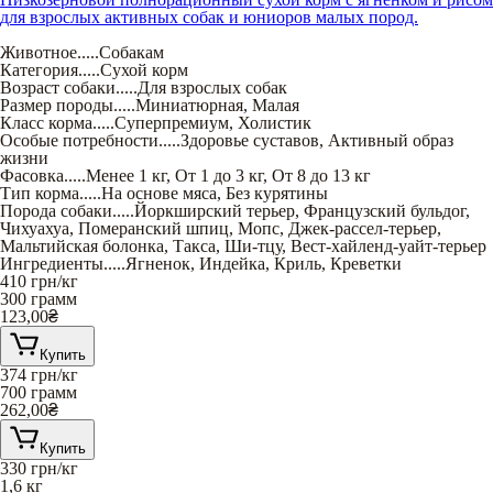
для взрослых активных собак и юниоров малых пород.
Животное
.....
Собакам
Категория
.....
Сухой корм
Возраст собаки
.....
Для взрослых собак
Размер породы
.....
Миниатюрная
,
Малая
Класс корма
.....
Суперпремиум
,
Холистик
Особые потребности
.....
Здоровье суставов
,
Активный образ
жизни
Фасовка
.....
Менее 1 кг
,
От 1 до 3 кг
,
От 8 до 13 кг
Тип корма
.....
На основе мяса
,
Без курятины
Порода собаки
.....
Йоркширский терьер
,
Французский бульдог
,
Чихуахуа
,
Померанский шпиц
,
Мопс
,
Джек-рассел-терьер
,
Мальтийская болонка
,
Такса
,
Ши-тцу
,
Вест-хайленд-уайт-терьер
Ингредиенты
.....
Ягненок
,
Индейка
,
Криль
,
Креветки
410
грн/кг
300 грамм
123,00
₴
Купить
374
грн/кг
700 грамм
262,00
₴
Купить
330
грн/кг
1,6 кг