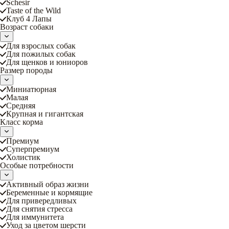
Schesir
Taste of the Wild
Клуб 4 Лапы
Возраст собаки
Для взрослых собак
Для пожилых собак
Для щенков и юниоров
Размер породы
Миниатюрная
Малая
Средняя
Крупная и гигантская
Класс корма
Премиум
Суперпремиум
Холистик
Особые потребности
Активный образ жизни
Беременные и кормящие
Для привередливых
Для снятия стресса
Для иммунитета
Уход за цветом шерсти