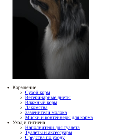
Кормление
Сухой корм
Ветеринарные диеты
Влажный корм
Лакомства
Заменители молока
Миски и контейнеры для корма
Уход и гигиена
Наполнители для туалета
Туалеты и аксессуары
Средства по уходу