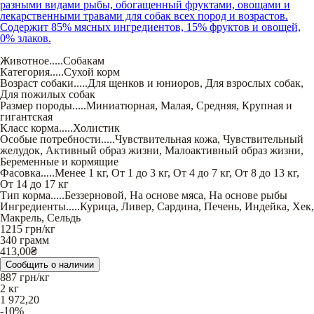
разными видами рыбы, обогащенный фруктами, овощами и
лекарственными травами для собак всех пород и возрастов.
Содержит 85% мясных ингредиентов, 15% фруктов и овощей,
0% злаков.
Животное
.....
Собакам
Категория
.....
Сухой корм
Возраст собаки
.....
Для щенков и юниоров
,
Для взрослых собак
,
Для пожилых собак
Размер породы
.....
Миниатюрная
,
Малая
,
Средняя
,
Крупная и
гигантская
Класс корма
.....
Холистик
Особые потребности
.....
Чувствительная кожа
,
Чувствительный
желудок
,
Активный образ жизни
,
Малоактивный образ жизни
,
Беременные и кормящие
Фасовка
.....
Менее 1 кг
,
От 1 до 3 кг
,
От 4 до 7 кг
,
От 8 до 13 кг
,
От 14 до 17 кг
Тип корма
.....
Беззерновой
,
На основе мяса
,
На основе рыбы
Ингредиенты
.....
Курица
,
Ливер
,
Сардина
,
Печень
,
Индейка
,
Хек
,
Макрель
,
Сельдь
1215
грн/кг
340 грамм
413,00
₴
Сообщить о наличии
887
грн/кг
2 кг
1 972,20
-10%