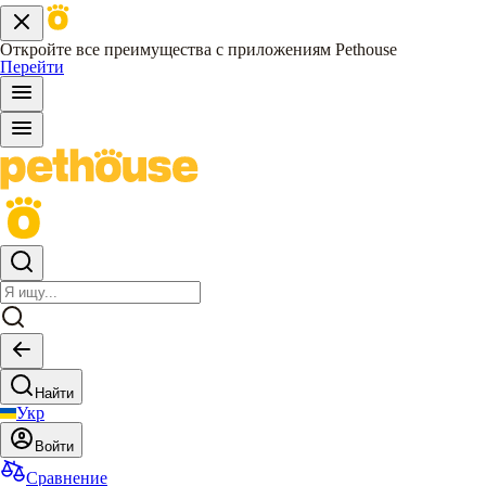
Откройте все преимущества с приложениям Pethouse
Перейти
Найти
Укр
Войти
Сравнение