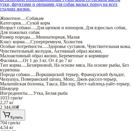
утки, фруктами и овощами для собак малых пород на всех
стадиях жизни.
Животное
.....
Собакам
Категория
.....
Сухой корм
Возраст собаки
.....
Для щенков и юниоров
,
Для взрослых собак
,
Для пожилых собак
Размер породы
.....
Миниатюрная
,
Малая
Класс корма
.....
Суперпремиум
,
Холистик
Особые потребности
.....
Здоровье суставов
,
Чувствительная кожа
,
Чувствительный желудок
,
Активный образ жизни
,
Малоактивный образ жизни
,
Беременные и кормящие
Фасовка
.....
От 1 до 3 кг
,
От 4 до 7 кг
Тип корма
.....
Беззерновой
,
На основе мяса
,
На основе рыбы
,
Без
курятины
Порода собаки
.....
Йоркширский терьер
,
Французский бульдог
,
Чихуахуа
,
Померанский шпиц
,
Мопс
,
Джек-рассел-терьер
,
Мальтийская болонка
,
Такса
,
Ши-тцу
,
Вест-хайленд-уайт-терьер
,
Шнауцер
Ингредиенты
.....
Утка
,
Белая рыба
1033
грн/кг
2,27 кг
2 344,00
₴
Купить
704
грн/кг
4,54 кг