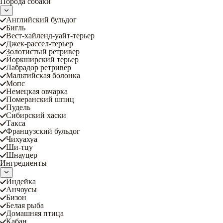
Порода собаки
Английский бульдог
Бигль
Вест-хайленд-уайт-терьер
Джек-рассел-терьер
Золотистый ретривер
Йоркширский терьер
Лабрадор ретривер
Мальтийская болонка
Мопс
Немецкая овчарка
Померанский шпиц
Пудель
Сибирский хаски
Такса
Французский бульдог
Чихуахуа
Ши-тцу
Шнауцер
Ингредиенты
Индейка
Анчоусы
Бизон
Белая рыба
Домашняя птица
Кабан