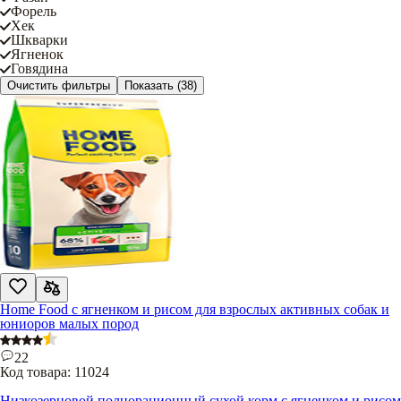
Форель
Хек
Шкварки
Ягненок
Говядина
Очистить фильтры
Показать
(38)
Home Food с ягненком и рисом для взрослых активных собак и
юниоров малых пород
22
Код товара:
11024
Низкозерновой полнорационный сухой корм с ягненком и рисом