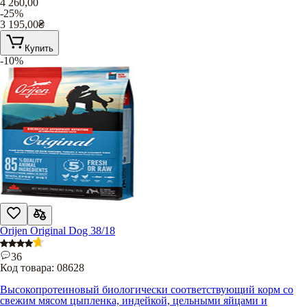
4 260,00
-25%
3 195,00
₴
Купить
-10%
Orijen Original Dog 38/18
36
Код товара:
08628
Высокопротеиновый биологически соответствующий корм со
свежим мясом цыпленка, индейкой, цельными яйцами и