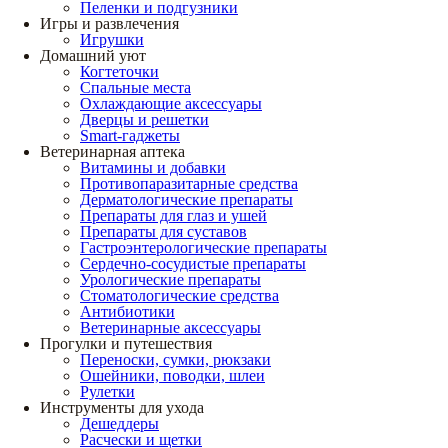
Пеленки и подгузники
Игры и развлечения
Игрушки
Домашний уют
Когтеточки
Спальные места
Охлаждающие аксессуары
Дверцы и решетки
Smart-гаджеты
Ветеринарная аптека
Витамины и добавки
Противопаразитарные средства
Дерматологические препараты
Препараты для глаз и ушей
Препараты для суставов
Гастроэнтерологические препараты
Сердечно-сосудистые препараты
Урологические препараты
Стоматологические средства
Антибиотики
Ветеринарные аксессуары
Прогулки и путешествия
Переноски, сумки, рюкзаки
Ошейники, поводки, шлеи
Рулетки
Инструменты для ухода
Дешеддеры
Расчески и щетки