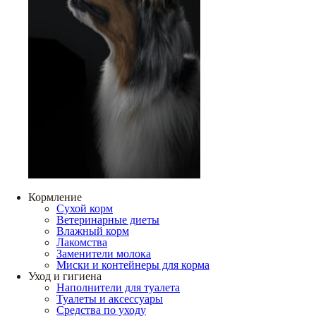
Кормление
Сухой корм
Ветеринарные диеты
Влажный корм
Лакомства
Заменители молока
Миски и контейнеры для корма
Уход и гигиена
Наполнители для туалета
Туалеты и аксессуары
Средства по уходу