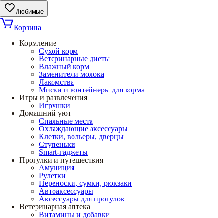
Любимые
Корзина
Кормление
Сухой корм
Ветеринарные диеты
Влажный корм
Заменители молока
Лакомства
Миски и контейнеры для корма
Игры и развлечения
Игрушки
Домашний уют
Спальные места
Охлаждающие аксессуары
Клетки, вольеры, дверцы
Ступеньки
Smart-гаджеты
Прогулки и путешествия
Амуниция
Рулетки
Переноски, сумки, рюкзаки
Автоаксессуары
Аксессуары для прогулок
Ветеринарная аптека
Витамины и добавки