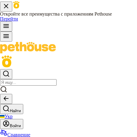
Откройте все преимущества с приложениям Pethouse
Перейти
Найти
Укр
Войти
Сравнение